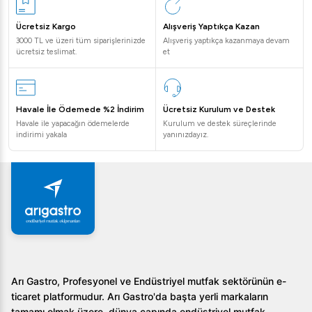
Sıkça Sorulan Sorular
Ücretsiz Kargo
Alışveriş Yaptıkça Kazan
3000 TL ve üzeri tüm siparişlerinizde
Alışveriş yaptıkça kazanmaya devam
Öztiryakiler Self Servis Teşhir Dolabı, yiyeceklerimi
ücretsiz teslimat.
et
nasıl korur?
Nötr mod ile yiyeceklerinizi sabit bir sıcaklıkta tutarak,
onların taze kalmasını sağlar.
Havale İle Ödemede %2 İndirim
Ücretsiz Kurulum ve Destek
Havale ile yapacağın ödemelerde
Kurulum ve destek süreçlerinde
Teşhir dolabının temizliği zor mu?
indirimi yakala
yanınızdayız.
Paslanmaz çelik veya ahşap seçenekleri ile kolayca
temizlenebilir bir yapıya sahiptir.
Enerji tüketimi ne seviyededir?
Oldukça düşük bir enerji tüketimine sahip olup, çevreci bir
tercih olarak öne çıkar.
Arı Gastro, Profesyonel ve Endüstriyel mutfak sektörünün e-
Öztiryakiler Self Servis Teşhir Dolabı, Nötr, 320 Lt ile hem
ticaret platformudur. Arı Gastro'da başta yerli markaların
kullanıcı dostu hem de çevreci bir ürünle tanışarak,
tamamı olmak üzere, dünya çapında endüstriyel mutfak