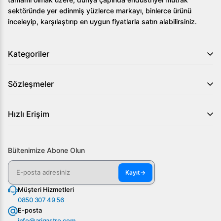
mutfak operasyonlarınızı optimize edin. Daha fazla bilgi ve
sektöründe yer edinmiş yüzlerce markayı, binlerce ürünü
özel teklifler için web sitemizi ziyaret edin ya da bizimle
inceleyip, karşılaştırıp en uygun fiyatlarla satın alabilirsiniz.
hemen iletişime geçin!
Kategoriler
Sözleşmeler
Hızlı Erişim
Bültenimize Abone Olun
Kayıt
→
Müşteri Hizmetleri
0850 307 49 56
E-posta
info@arigastro.com