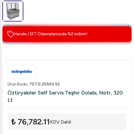
Havale / EFT Ödemelerinizde %2 İndirim!
Ürün Kodu
:
7ETD.25N10.SS
Öztiryakiler Self Servis Teşhir Dolabı, Nötr, 320
Lt
₺ 76,782.11
KDV Dahil