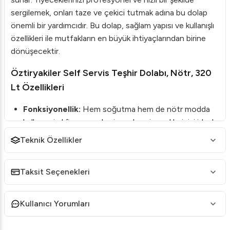
sergilemek, onları taze ve çekici tutmak adına bu dolap
önemli bir yardımcıdır. Bu dolap, sağlam yapısı ve kullanışlı
özellikleri ile mutfakların en büyük ihtiyaçlarından birine
dönüşecektir.
Öztiryakiler Self Servis Teşhir Dolabı, Nötr, 320
Lt Özellikleri
Fonksiyonellik:
Hem soğutma hem de nötr modda
kullanım imkânı sunarak, yiyecek ve içeceklerinizi ideal
koşullarda sergiler.
Teknik Özellikler
Çok Yönlü Kullanım:
Ahşap veya paslanmaz çelik
gövde seçeneği ile estetik ve dayanıklılık bir arada.
Taksit Seçenekleri
Enerji Verimliliği:
Düşük enerji tüketimi ile elektrik
faturalarınızı azaltın, çevre dostu bir çözüm elde edin.
Kullanıcı Yorumları
Kapasite:
320 litrelik geniş iç hacim, her türlü yiyecek
türünü rahatça sergileme imkânı sunar.