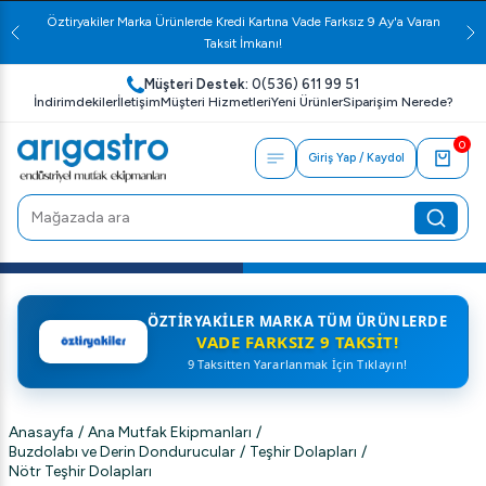
Öztiryakiler Marka Ürünlerde Kredi Kartına Vade Farksız 9 Ay'a Varan
Taksit İmkanı!
Müşteri Destek:
0(536) 611 99 51
İndirimdekiler
İletişim
Müşteri Hizmetleri
Yeni Ürünler
Siparişim Nerede?
0
Giriş Yap / Kaydol
ÖZTIRYAKILER MARKA TÜM ÜRÜNLERDE
VADE FARKSIZ 9 TAKSIT!
9 Taksitten Yararlanmak İçin Tıklayın!
Anasayfa
/
Ana Mutfak Ekipmanları
/
Buzdolabı ve Derin Dondurucular
/
Teşhir Dolapları
/
Nötr Teşhir Dolapları