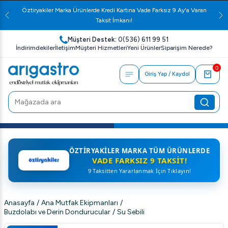
Öztiryakiler Marka Ürünlerde Kredi Kartına Vade Farksız 9 Ay'a Varan
Taksit İmkanı!
Müşteri Destek:
0(536) 611 99 51
İndirimdekiler
İletişim
Müşteri Hizmetleri
Yeni Ürünler
Siparişim Nerede?
0
Giriş Yap / Kaydol
ÖZTIRYAKILER MARKA TÜM ÜRÜNLERDE
VADE FARKSIZ 9 TAKSIT!
9 Taksitten Yararlanmak İçin Tıklayın!
Anasayfa
/
Ana Mutfak Ekipmanları
/
Buzdolabı ve Derin Dondurucular
/
Su Sebili