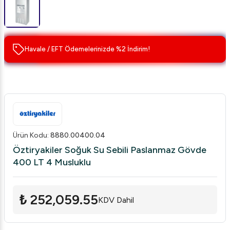
Havale / EFT Ödemelerinizde %2 İndirim!
Ürün Kodu
:
8880.00400.04
Öztiryakiler Soğuk Su Sebili Paslanmaz Gövde
400 LT 4 Musluklu
₺ 252,059.55
KDV Dahil