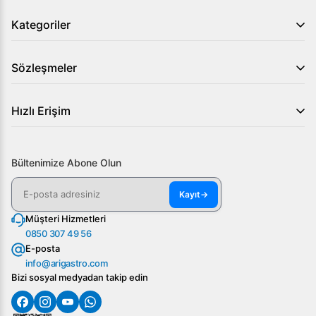
iletişime geçin ve su sebili performansınızı üst seviyeye
Kategoriler
taşıyın!
Sözleşmeler
Hızlı Erişim
Bültenimize Abone Olun
Kayıt
→
Müşteri Hizmetleri
0850 307 49 56
E-posta
info@arigastro.com
Bizi sosyal medyadan takip edin