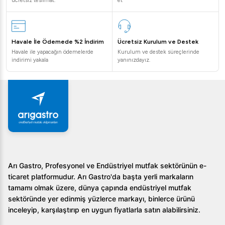
ücretsiz teslimat.
et
Bu su sebili hangi alanlarda kullanılabilir?
Öztiryakiler Soğuk Su Sebili, restoranlar, otel mutfakları,
Havale İle Ödemede %2 İndirim
Ücretsiz Kurulum ve Destek
catering hizmetleri gibi suya yüksek ihtiyacın olduğu
Havale ile yapacağın ödemelerde
Kurulum ve destek süreçlerinde
mekanlar için idealdir.
indirimi yakala
yanınızdayız.
Su sebilinde ne kadar kaçak riski vardır?
Paslanmaz çelik yapısı ve kaliteli işçiliği sayesinde
sızdırmazlık garantisi sunar, güvenli kullanıma olanak tanır.
Nasıl sipariş verebilirim?
Sipariş ve daha fazla bilgi almak için firmamızın müşteri
hizmetleriyle iletişime geçebilir veya web sitemizi ziyaret
Arı Gastro, Profesyonel ve Endüstriyel mutfak sektörünün e-
ticaret platformudur. Arı Gastro'da başta yerli markaların
edebilirsiniz.
tamamı olmak üzere, dünya çapında endüstriyel mutfak
Öztiryakiler Soğuk Su Sebili Paslanmaz Gövde 400 LT 4
sektöründe yer edinmiş yüzlerce markayı, binlerce ürünü
inceleyip, karşılaştırıp en uygun fiyatlarla satın alabilirsiniz.
Musluklu, işletmenizin ihtiyaçlarına profesyonel bir çözüm
getiriyor. İhtiyaçlarınızı karşılamak için hemen bizimle