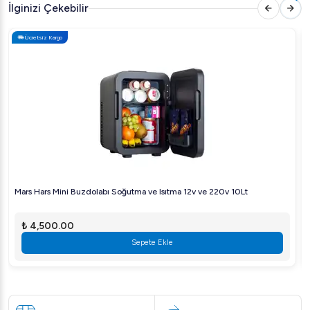
İlginizi Çekebilir
Kapasite: 380 L
Soğutucu Gaz: R134a -120g
Ücretsiz Kargo
Elektrik Gücü: 0,39 kW
Volt: 220-240 V
Frekans: 50 Hz
Maksimum Gürültü: 60
Koruma Sınıfı: IPX5
Ürün Menşei: Türkiye
Mars Hars Mini Buzdolabı Soğutma ve Isıtma 12v ve 220v 10Lt
₺ 4,500.00
Sepete Ekle