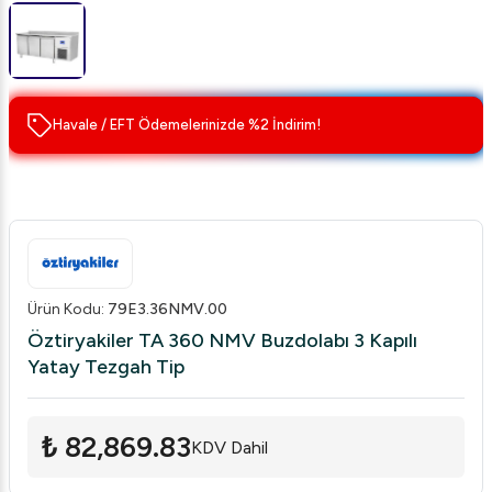
Havale / EFT Ödemelerinizde %2 İndirim!
Ürün Kodu
:
79E3.36NMV.00
Öztiryakiler TA 360 NMV Buzdolabı 3 Kapılı
Yatay Tezgah Tip
₺ 82,869.83
KDV Dahil