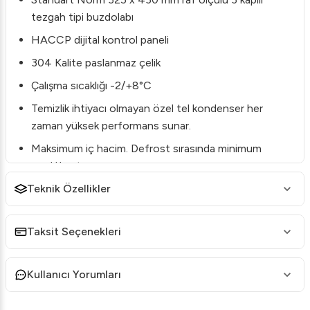
tezgah tipi buzdolabı
HACCP dijital kontrol paneli
304 Kalite paslanmaz çelik
Çalışma sıcaklığı -2/+8°C
Temizlik ihtiyacı olmayan özel tel kondenser her
zaman yüksek performans sunar.
Maksimum iç hacim. Defrost sırasında minimum
sıcaklık artışı.
Teknik Özellikler
Özel tasarım hava kanalıyla dolap içi optimum hava
dağılımı
Maksimum hijyen için yuvarlatılmış köşeler
Taksit Seçenekleri
Opsiyonel olarak gemi tipi ayaklar veya hareketli
tekerlek seçeneği
Kullanıcı Yorumları
Yüksek verimli Mono-block soğutma sistemi