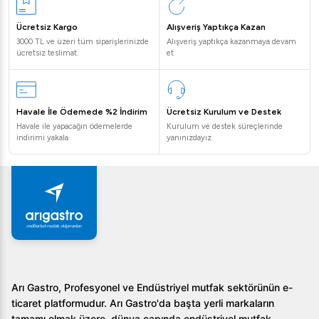
Ücretsiz Kargo
Alışveriş Yaptıkça Kazan
3000 TL ve üzeri tüm siparişlerinizde
Alışveriş yaptıkça kazanmaya devam
ücretsiz teslimat.
et
Havale İle Ödemede %2 İndirim
Ücretsiz Kurulum ve Destek
Havale ile yapacağın ödemelerde
Kurulum ve destek süreçlerinde
indirimi yakala
yanınızdayız.
Arı Gastro, Profesyonel ve Endüstriyel mutfak sektörünün e-
ticaret platformudur. Arı Gastro'da başta yerli markaların
tamamı olmak üzere, dünya çapında endüstriyel mutfak