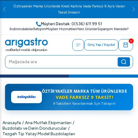
Öztiryakiler Marka Ürünlerde Kredi Kartına Vade Farksız 9 Ay'a Varan
Taksit İmkanı!
Müşteri Destek:
0(536) 611 99 51
İndirimdekiler
İletişim
Müşteri Hizmetleri
Yeni Ürünler
Siparişim Nerede?
0
Giriş Yap / Kaydol
ÖZTIRYAKILER MARKA TÜM ÜRÜNLERDE
VADE FARKSIZ 9 TAKSIT!
9 Taksitten Yararlanmak İçin Tıklayın!
Anasayfa
/
Ana Mutfak Ekipmanları
/
Buzdolabı ve Derin Dondurucular
/
Tezgah Tip Yatay Model Buzdolapları