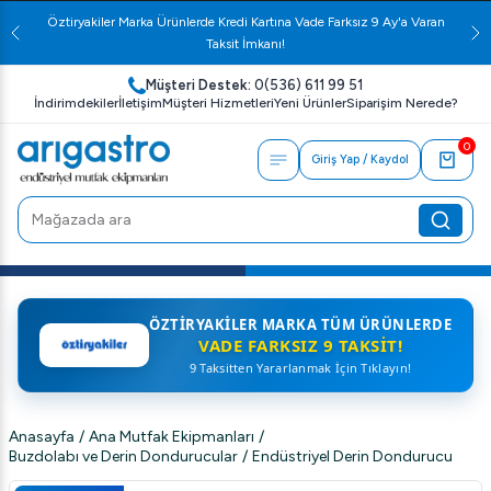
Öztiryakiler Marka Ürünlerde Kredi Kartına Vade Farksız 9 Ay'a Varan
Taksit İmkanı!
Müşteri Destek:
0(536) 611 99 51
İndirimdekiler
İletişim
Müşteri Hizmetleri
Yeni Ürünler
Siparişim Nerede?
0
Giriş Yap / Kaydol
ÖZTIRYAKILER MARKA TÜM ÜRÜNLERDE
VADE FARKSIZ 9 TAKSIT!
9 Taksitten Yararlanmak İçin Tıklayın!
Anasayfa
/
Ana Mutfak Ekipmanları
/
Buzdolabı ve Derin Dondurucular
/
Endüstriyel Derin Dondurucu