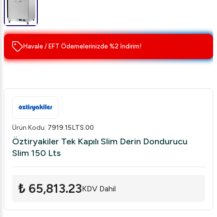
Havale / EFT Ödemelerinizde %2 İndirim!
Ürün Kodu
:
7919.15LTS.00
Öztiryakiler Tek Kapılı Slim Derin Dondurucu
Slim 150 Lts
₺ 65,813.23
KDV Dahil