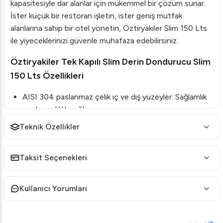
kapasitesiyle dar alanlar için mükemmel bir çözüm sunar.
İster küçük bir restoran işletin, ister geniş mutfak
alanlarına sahip bir otel yönetin, Öztiryakiler Slim 150 Lts
ile yiyeceklerinizi güvenle muhafaza edebilirsiniz.
Öztiryakiler Tek Kapılı Slim Derin Dondurucu Slim
150 Lts Özellikleri
AISI 304 paslanmaz çelik iç ve dış yüzeyler: Sağlamlık
ve dayanıklılık sağlar.
190 litre kapasite: Büyük miktarda yiyeceği kolaylıkla
Teknik Özellikler
saklama imkanı sunar.
HCFC-Free poliüretan izolasyon: Çevre dostu
Taksit Seçenekleri
izolasyon ile enerji tasarrufu.
Statik soğutma sistemi: Dengeli soğutma sağlar.
Kullanıcı Yorumları
CFC-Free soğutma gazı R134a-R404a: Çevreye zarar
vermeden etkili soğutma.