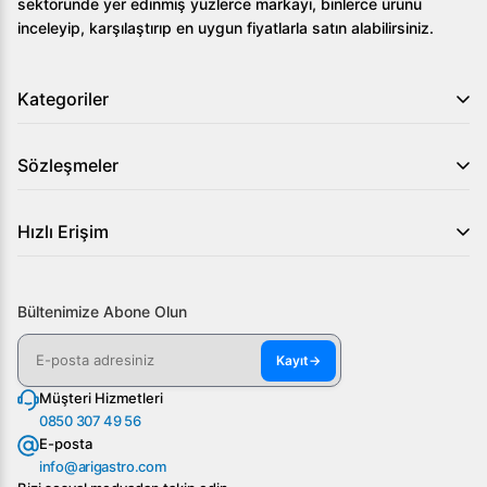
sektöründe yer edinmiş yüzlerce markayı, binlerce ürünü
inceleyip, karşılaştırıp en uygun fiyatlarla satın alabilirsiniz.
Dizaynı sayesinde dar ve sınırlı alanlarda kullanımı idealdir;
özellikle restoranlar, kafeler ve otel mutfakları için
uygundur.
Kategoriler
İhtiyacınız olan uzun ömürlü ve güvenilir bir derin
dondurucu arıyorsanız, Öztiryakiler Tek Kapılı Slim Derin
Sözleşmeler
Dondurucu Slim 150 Lts'i hemen keşfedin ve mutfağınıza
katın! Daha fazla bilgi için bizimle iletişime geçin veya web
Hızlı Erişim
sitemizden iletişim formunu doldurun.
Bültenimize Abone Olun
Kayıt
→
Müşteri Hizmetleri
0850 307 49 56
E-posta
info@arigastro.com