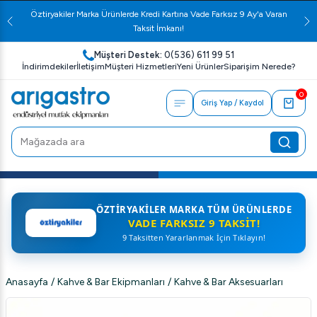
Öztiryakiler Marka Ürünlerde Kredi Kartına Vade Farksız 9 Ay'a Varan
Taksit İmkanı!
Müşteri Destek:
0(536) 611 99 51
İndirimdekiler
İletişim
Müşteri Hizmetleri
Yeni Ürünler
Siparişim Nerede?
0
Giriş Yap / Kaydol
ÖZTIRYAKILER MARKA TÜM ÜRÜNLERDE
VADE FARKSIZ 9 TAKSIT!
9 Taksitten Yararlanmak İçin Tıklayın!
Anasayfa
/
Kahve & Bar Ekipmanları
/
Kahve & Bar Aksesuarları