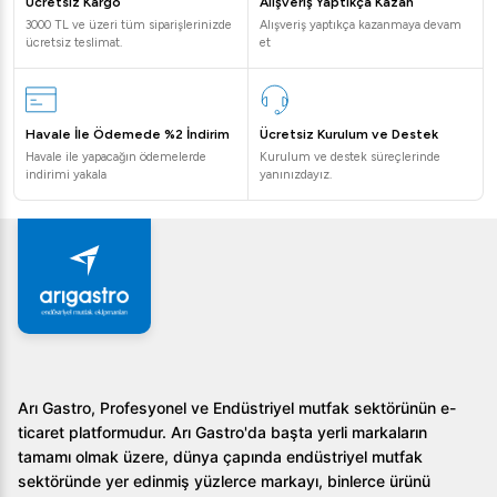
Ücretsiz Kargo
Alışveriş Yaptıkça Kazan
3000 TL ve üzeri tüm siparişlerinizde
Alışveriş yaptıkça kazanmaya devam
Evet, set içindeki tüm metal parçalar paslanmaz çelikten
ücretsiz teslimat.
et
üretilmiştir.
2.
Bambu ahşap stand suya dayanıklı mıdır?
Havale İle Ödemede %2 İndirim
Ücretsiz Kurulum ve Destek
Bambu stand suya karşı dirençlidir, ancak uzun süreli
Havale ile yapacağın ödemelerde
Kurulum ve destek süreçlerinde
indirimi yakala
yanınızdayız.
direkt su teması önerilmez.
3.
Setteki jigger ölçüleri nedir?
Jigger 3 cl ve 1.5 cl ölçüleri içermektedir.
Sonuç olarak, Vosco VSC-10F Ahşap Standlı Kokteyl
Hazırlama Seti, şıklığı ve işlevselliği bir arada arayanlar için
ideal bir seçimdir. Hemen Arıgastro web sitemizden
detaylı bilgi alarak satın alma işleminizi gerçekleştirin ve
Arı Gastro, Profesyonel ve Endüstriyel mutfak sektörünün e-
ticaret platformudur. Arı Gastro'da başta yerli markaların
kokteyl deneyiminizi bir üst seviyeye taşıyın.
tamamı olmak üzere, dünya çapında endüstriyel mutfak
sektöründe yer edinmiş yüzlerce markayı, binlerce ürünü