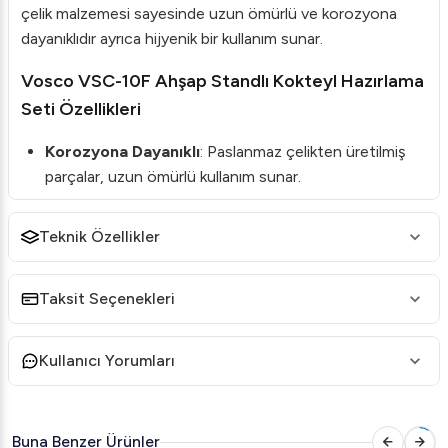
çelik malzemesi sayesinde uzun ömürlü ve korozyona
dayanıklıdır ayrıca hijyenik bir kullanım sunar.
Vosco VSC-10F Ahşap Standlı Kokteyl Hazırlama
Seti Özellikleri
Korozyona Dayanıklı
: Paslanmaz çelikten üretilmiş
parçalar, uzun ömürlü kullanım sunar.
Bambu Ahşap Stand
: Tüm parçalar için özel olarak
tasarlanmış, düzenli ve şık bir görünüm sağlayan
Teknik Özellikler
bambu ahşap stand.
Ev ve Profesyonel Kullanıma Uygun
: Ev barları,
Taksit Seçenekleri
kafeler ve profesyonel barlar için ideal.
Çok Amaçlı Kullanım
: Klasik ve modern kokteyller
Kullanıcı Yorumları
hazırlamak için gerekli tüm ekipmanları içerir.
Vosco VSC-10F Ahşap Standlı Kokteyl Hazırlama
Buna Benzer Ürünler
Seti Teknik Detayları