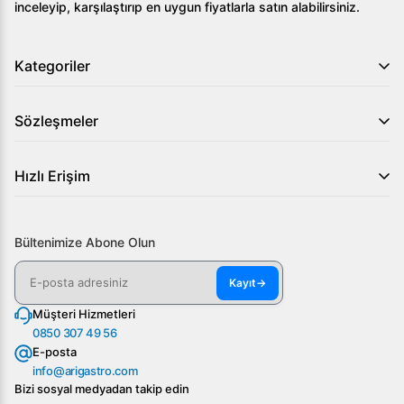
inceleyip, karşılaştırıp en uygun fiyatlarla satın alabilirsiniz.
mutfağınıza profesyonel bir dokunuş katmak için ideal bir
seçimdir. Ürünü daha yakından incelemek ve
avantajlarından faydalanmak için hemen şimdi Arıgastro
Kategoriler
ile iletişime geçin!
Sözleşmeler
Hızlı Erişim
Bültenimize Abone Olun
Kayıt
→
Müşteri Hizmetleri
0850 307 49 56
E-posta
info@arigastro.com
Bizi sosyal medyadan takip edin