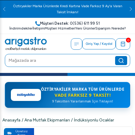
Öztiryakiler Marka Ürünlerde Kredi Kartına Vade Farksız 9 Ay'a Varan
Taksit İmkanı!
Müşteri Destek:
0(536) 611 99 51
İndirimdekiler
İletişim
Müşteri Hizmetleri
Yeni Ürünler
Siparişim Nerede?
0
Giriş Yap / Kaydol
ÖZTIRYAKILER MARKA TÜM ÜRÜNLERDE
VADE FARKSIZ 9 TAKSIT!
9 Taksitten Yararlanmak İçin Tıklayın!
Anasayfa
/
Ana Mutfak Ekipmanları
/
İndüksiyonlu Ocaklar
Ücretsiz
Kargo