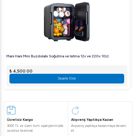
artırırken, müşterilerinize lezzetli ve ferahlatıcı içecekler
sunabilirsiniz. Güç ve şıklığı bir araya getiren bu makina,
profesyonel mutfakların vazgeçilmez bir parçası olacak.
Mars Hars Mini Buzdolabı Soğutma ve Isıtma 12v ve 220v 10Lt
₺ 4,500.00
Sepete Ekle
Ücretsiz Kargo
Alışveriş Yaptıkça Kazan
3000 TL ve üzeri tüm siparişlerinizde
Alışveriş yaptıkça kazanmaya devam
ücretsiz teslimat.
et