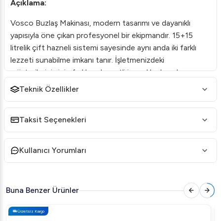
Açıklama:
Vosco Buzlaş Makinası, modern tasarımı ve dayanıklı
yapısıyla öne çıkan profesyonel bir ekipmandır. 15+15
litrelik çift hazneli sistemi sayesinde aynı anda iki farklı
lezzeti sunabilme imkanı tanır. İşletmenizdeki
müşterileriniz için farklı ve lezzetli içecekler hazırlamanıza
yardımcı olur.
Teknik Özellikler
Özellikler:
Taksit Seçenekleri
Yüksek Performanslı Motor:
Güçlü motoru
sayesinde hızlı ve etkin soğutma sağlar.
Kullanıcı Yorumları
Dayanıklı Malzeme:
Paslanmaz çelik ve kaliteli plastik
aksamlar ile uzun ömürlü kullanım.
Kullanıcı Dostu Kontrol Paneli:
Basit ve etkili kontrol
Buna Benzer Ürünler
seçenekleri ile kullanım kolaylığı sunar.
Kolay Temizlenebilir:
Çıkarılabilir hazneler sayesinde
Ücretsiz Kargo