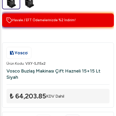
Havale / EFT Ödemelerinizde %2 İndirim!
Ürün Kodu
:
VXY-SJ15x2
Vosco Buzlaş Makinası Çift Hazneli 15+15 Lt
Siyah
₺ 64,203.85
KDV Dahil