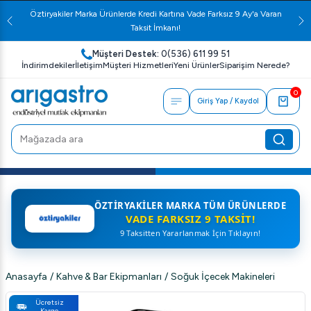
Öztiryakiler Marka Ürünlerde Kredi Kartına Vade Farksız 9 Ay'a Varan
Taksit İmkanı!
Müşteri Destek:
0(536) 611 99 51
İndirimdekiler
İletişim
Müşteri Hizmetleri
Yeni Ürünler
Siparişim Nerede?
0
Giriş Yap / Kaydol
ÖZTIRYAKILER MARKA TÜM ÜRÜNLERDE
VADE FARKSIZ 9 TAKSIT!
9 Taksitten Yararlanmak İçin Tıklayın!
Anasayfa
/
Kahve & Bar Ekipmanları
/
Soğuk İçecek Makineleri
Ücretsiz
Kargo