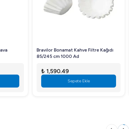
.
Tava
Bravilor Bonamat Kahve Filtre Kağıdı
85/245 cm 1000 Ad
₺ 1,590.49
Sepete Ekle
ısı ile bir kokteyl setinden beklenen her şeyi sunar.