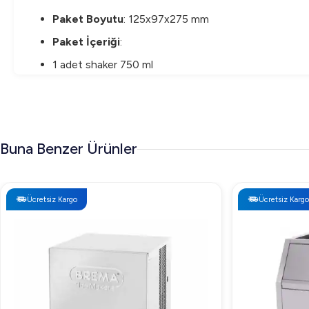
Paket Boyutu
: 125x97x275 mm
Paket İçeriği
:
1 adet shaker 750 ml
1 adet bar kaşığı
1 adet jigger 15/30 ml
Vosco VSC-K3 3 Parça Bar Kokteyl Seti Fiyatı
Buna Benzer Ürünler
Vosco VSC-K3 3 Parça Bar Kokteyl Seti, kalitesi ve tasarımı 
almak için satış kanallarını inceleyebilirsiniz.
Ücretsiz Kargo
Ücretsiz Kargo
Vosco VSC-K3 3 Parça Bar Kokteyl Seti Neden T
Vosco VSC-K3 3 Parça Bar Kokteyl Seti, evde bar deneyimin
malzemesi ile dikkat çeker. Hem yeni başlayanlar hem de pr
duyacağınız tüm temel unsurları barındırır. Vosco VSC-K3 3
Sıkça Sorulan Sorular