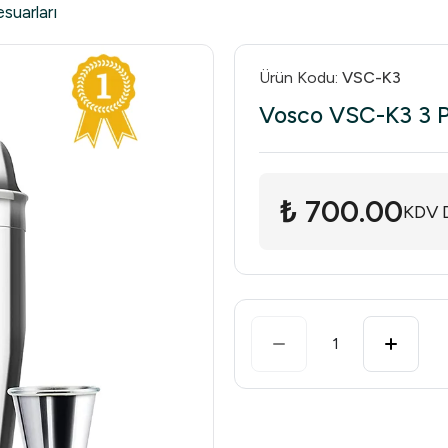
suarları
Ürün Kodu
:
VSC-K3
Vosco VSC-K3 3 Pa
₺ 700.00
KDV D
1