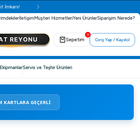
it İmkanı!
rimdekiler
İletişim
Müşteri Hizmetleri
Yeni Ürünler
Siparişim Nerede?
0
Sepetim
Giriş Yap / Kaydol
Ekipmanlar
Servis ve Teşhir Ürünleri
M KARTLARA GEÇERLİ