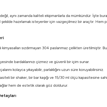
değil, aynı zamanda kaliteli ekipmanlarla da mümkündür. İşte b
l şekilde hazırlamak isteyenler için vazgeçilmez bir araçtır. He
ri
arlı kimyasalları sızdırmayan 304 paslanmaz çelikten üretilmiştir. B
yesinde bardaklarınızı çizmez ve güvenli bir içim sunar.
arını kolayca yıkayabilir, parlaklığını uzun süre koruyabilirsiniz.
asiteli bir shaker, bir bar kaşığı ve 15/30 ml ölçü kapasitesine sah
 sağlar hem de estetik olarak göz doldurur.
etayları