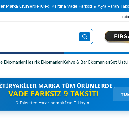
ler Marka Ürünlerde Kredi Kartına Vade Farksız 9 Ay'a Varan Taks
İndi
e Ekipmanları
Hazırlık Ekipmanları
Kahve & Bar Ekipmanları
Set Üstü 
ZTIRYAKILER MARKA TÜM ÜRÜNLERDE
VADE FARKSIZ 9 TAKSIT!
TÜ
9 Taksitten Yararlanmak İçin Tıklayın!