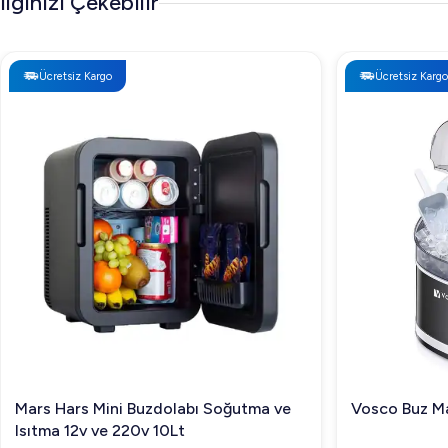
İlginizi Çekebilir
Ücretsiz Kargo
Ücretsiz Kargo
Mars Hars Mini Buzdolabı Soğutma ve
Vosco Buz Ma
Isıtma 12v ve 220v 10Lt