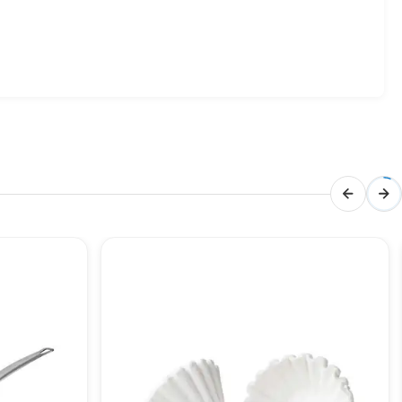
ından da son derece tatmin edicidir. Ayrıntılı fiyat bilgisi
dayanıklı yapısı ve yüksek kaliteli 304 paslanmaz çelik
rçalar, çeşitli kokteyller hazırlamak için ihtiyaç
li vakitler geçirmenizi sağlar.