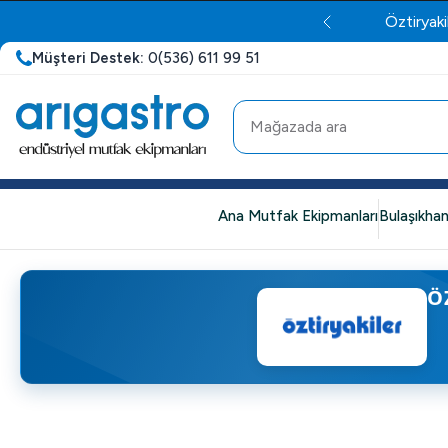
Öztiryaki
Müşteri Destek:
0(536) 611 99 51
Ana Mutfak Ekipmanları
Bulaşıkhan
Ö