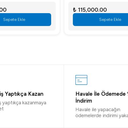
.00
₺ 115,000.00
Sepete Ekle
Sepete Ekle
riş Yaptıkça Kazan
Havale İle Ödemede
İndirim
iş yaptıkça kazanmaya
et
Havale ile yapacağın
ödemelerde indirimi yaka