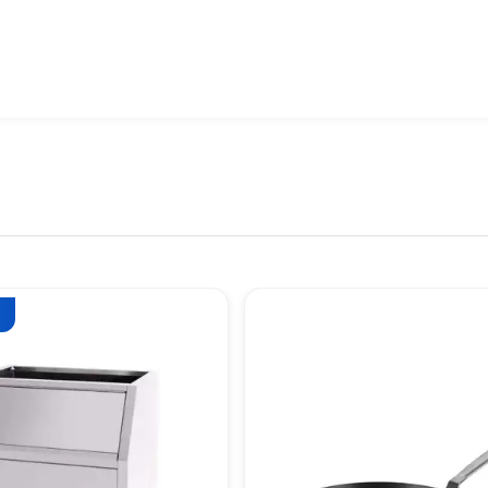
ile sınıfının en iyileri arasında yer alır. Fiyat ve performans açıs
ercih Edilmeli?
izi bir üst seviyeye çıkarmak için mükemmeldir. Zarif tasarımı, 
ofesyonel barmenler için idealdir. Setin içerisinde yer alan tüm pa
 Parça Bar Kokteyl Seti, arkadaşlarınız ve sevdiklerinizle eğlence