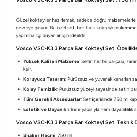
Vosco VSC-K3 3 Parça Bar Kokteyl Seti, 750 ml
Güzel kokteyller hazırlamak, sadece doğru malzemelerle 
devreye giriyor. Bu özel set, her türlü kokteyli mükemme
yapımına ilgi duyanlar için idealdir.
Vosco VSC-K3 3 Parça Bar Kokteyl Seti Özellikle
Yüksek Kaliteli Malzeme
: Setin her bir parçası, zar
kalır.
Koruyucu Tasarım
: Pürüzsüz ve yuvarlak kenarları sa
Kolay Temizlik
: Pürüzsüz yüzeyi sayesinde setin parçal
Tüm Gerekli Aksesuarlar
: Set içerisinde 750 ml kap
Estetik ve Dayanıklı
: İnce yapısıyla hem dayanıklılık
Vosco VSC-K3 3 Parça Bar Kokteyl Seti Teknik D
Shaker Hacmi
: 750 ml