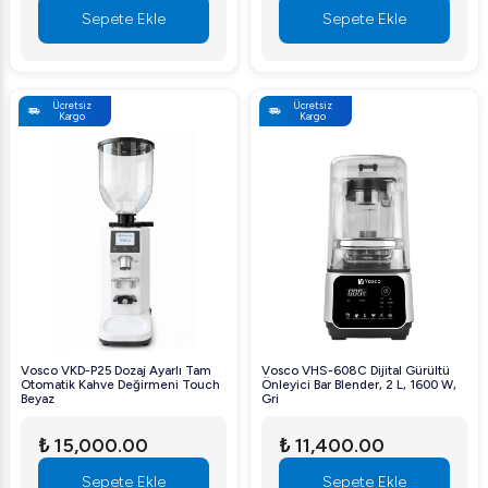
Sepete Ekle
Sepete Ekle
Ücretsiz
Ücretsiz
Kargo
Kargo
Vosco VKD-P25 Dozaj Ayarlı Tam
Vosco VHS-608C Dijital Gürültü
Otomatik Kahve Değirmeni Touch
Önleyici Bar Blender, 2 L, 1600 W,
Beyaz
Gri
₺ 15,000.00
₺ 11,400.00
Sepete Ekle
Sepete Ekle