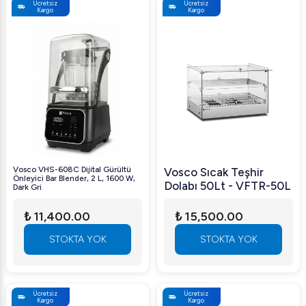
Ücretsiz
Ücretsiz
Kargo
Kargo
Vosco VHS-608C Dijital Gürültü
Vosco Sıcak Teşhir
Önleyici Bar Blender, 2 L, 1600 W,
Dolabı 50Lt - VFTR-50L
Dark Gri
₺ 11,400.00
₺ 15,500.00
STOKTA YOK
STOKTA YOK
Ücretsiz
Ücretsiz
Kargo
Kargo