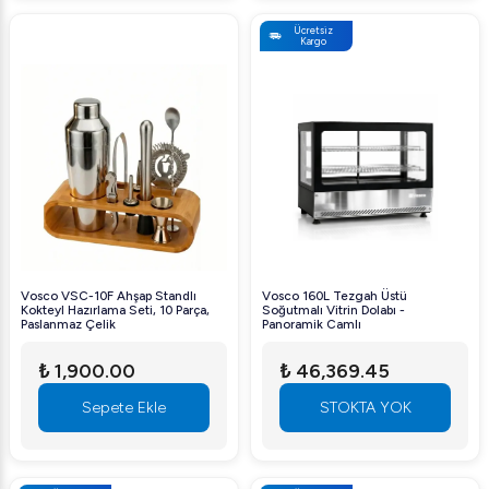
Ücretsiz
Kargo
Vosco VSC-10F Ahşap Standlı
Vosco 160L Tezgah Üstü
Kokteyl Hazırlama Seti, 10 Parça,
Soğutmalı Vitrin Dolabı -
Paslanmaz Çelik
Panoramik Camlı
₺ 1,900.00
₺ 46,369.45
Sepete Ekle
STOKTA YOK