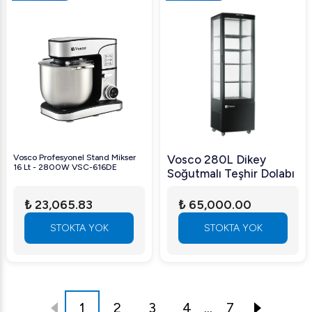
Vosco Profesyonel Stand Mikser
Vosco 280L Dikey
16 Lt - 2800W VSC-616DE
Soğutmalı Teşhir Dolabı
₺ 23,065.83
₺ 65,000.00
STOKTA YOK
STOKTA YOK
1
2
3
4
...
7