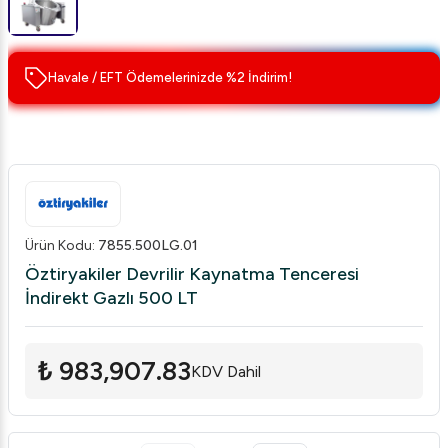
Havale / EFT Ödemelerinizde %2 İndirim!
Ürün Kodu
:
7855.500LG.01
Öztiryakiler Devrilir Kaynatma Tenceresi
İndirekt Gazlı 500 LT
₺ 983,907.83
KDV Dahil