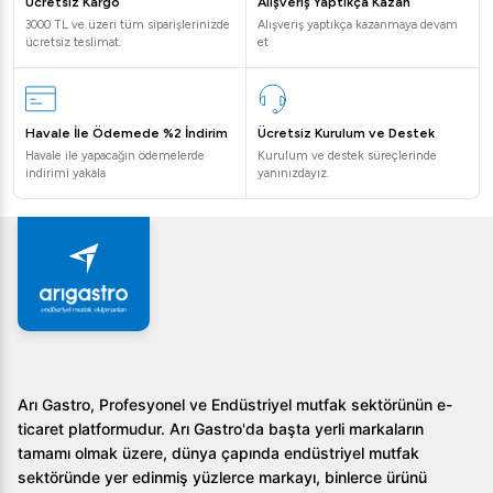
Ücretsiz Kargo
Alışveriş Yaptıkça Kazan
Sıkça Sorulan Sorular
3000 TL ve üzeri tüm siparişlerinizde
Alışveriş yaptıkça kazanmaya devam
ücretsiz teslimat.
et
1.
Bu tencere için hangi enerji kaynakları kullanılır?
Öztiryakiler Devrilir Kaynatma Tenceresi hem LPG hem
de doğalgaz ile çalışmaktadır.
Havale İle Ödemede %2 İndirim
Ücretsiz Kurulum ve Destek
Havale ile yapacağın ödemelerde
Kurulum ve destek süreçlerinde
2.
Tencerenin temizliği nasıl yapılır?
Devrilir yapısı
indirimi yakala
yanınızdayız.
sayesinde kolayca temizlenebilir, bu da hijyen
standartlarını korumanızı sağlar.
3.
Hangi tür işletmeler için uygundur?
Restoranlar,
oteller ve büyük ölçekli catering firmaları gibi yoğun
mutfak kullanımı olan işletmeler için idealdir.
Öztiryakiler Devrilir Kaynatma Tenceresi İndirekt Gazlı
500 LT ile mutfağınızın performansını artırın. Detaylı bilgi
Arı Gastro, Profesyonel ve Endüstriyel mutfak sektörünün e-
ticaret platformudur. Arı Gastro'da başta yerli markaların
ve sipariş için bizi hemen arayın veya web sitemizi ziyaret
tamamı olmak üzere, dünya çapında endüstriyel mutfak
edin!
sektöründe yer edinmiş yüzlerce markayı, binlerce ürünü