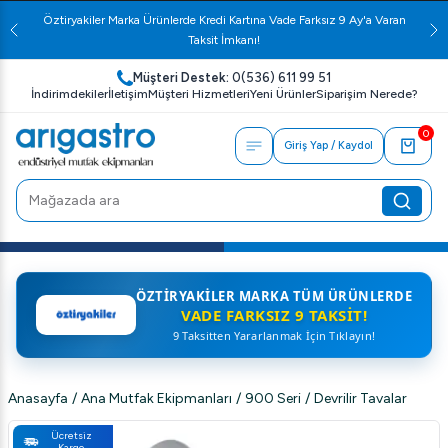
Öztiryakiler Marka Ürünlerde Kredi Kartına Vade Farksız 9 Ay'a Varan
Taksit İmkanı!
Müşteri Destek:
0(536) 611 99 51
İndirimdekiler
İletişim
Müşteri Hizmetleri
Yeni Ürünler
Siparişim Nerede?
0
Giriş Yap / Kaydol
ÖZTIRYAKILER MARKA TÜM ÜRÜNLERDE
VADE FARKSIZ 9 TAKSIT!
9 Taksitten Yararlanmak İçin Tıklayın!
Anasayfa
/
Ana Mutfak Ekipmanları
/
900 Seri
/
Devrilir Tavalar
Ücretsiz
Kargo