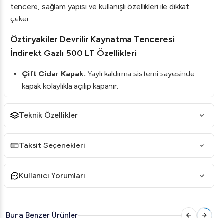
tencere, sağlam yapısı ve kullanışlı özellikleri ile dikkat
çeker.
Öztiryakiler Devrilir Kaynatma Tenceresi
İndirekt Gazlı 500 LT Özellikleri
Çift Cidar Kapak:
Yaylı kaldırma sistemi sayesinde
kapak kolaylıkla açılıp kapanır.
Yüksek Kapasite:
500 litre kapasite ile büyük
miktarlarda gıda üretimi mümkündür.
Teknik Özellikler
Gazlı Sistem:
Hem LPG hem de doğalgaz ile
uyumludur.
Taksit Seçenekleri
Kolay Temizlik:
Devrilir yapı, kolay temizlenebilir
özellik sağlar.
Kullanıcı Yorumları
Sağlam ve Dayanıklı:
Paslanmaz çelik malzeme uzun
ömürlü kullanım sunar.
Buna Benzer Ürünler