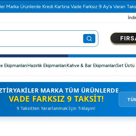
ler Marka Ürünlerde Kredi Kartına Vade Farksız 9 Ay'a Varan Taks
İndi
e Ekipmanları
Hazırlık Ekipmanları
Kahve & Bar Ekipmanları
Set Üstü 
ZTIRYAKILER MARKA TÜM ÜRÜNLERDE
VADE FARKSIZ 9 TAKSIT!
TÜ
9 Taksitten Yararlanmak İçin Tıklayın!