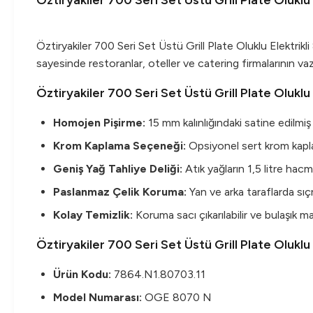
Öztiryakiler 700 Seri Set Üstü Grill Plate Oluklu
Öztiryakiler 700 Seri Set Üstü Grill Plate Oluklu Elektrik
sayesinde restoranlar, oteller ve catering firmalarının vaz
Öztiryakiler 700 Seri Set Üstü Grill Plate Oluklu
Homojen Pişirme:
15 mm kalınlığındaki satine edilmiş 
Krom Kaplama Seçeneği:
Opsiyonel sert krom kaplam
Geniş Yağ Tahliye Deliği:
Atık yağların 1,5 litre hacm
Paslanmaz Çelik Koruma:
Yan ve arka taraflarda sı
Kolay Temizlik:
Koruma sacı çıkarılabilir ve bulaşık ma
Öztiryakiler 700 Seri Set Üstü Grill Plate Oluklu
Ürün Kodu:
7864.N1.80703.11
Model Numarası:
OGE 8070 N