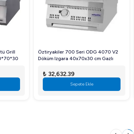
tü Grill
Öztiryakiler 700 Seri ODG 4070 V2
 80*70*30
Döküm Izgara 40x70x30 cm Gazlı
₺ 32,632.39
zümdür. Ürün hakkında daha fazla bilgi almak ve sipariş
Sepete Ekle