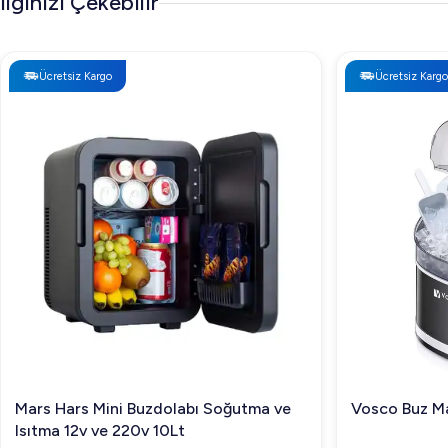
İlginizi Çekebilir
Ücretsiz Kargo
Ücretsiz Kargo
Mars Hars Mini Buzdolabı Soğutma ve
Vosco Buz Ma
Isıtma 12v ve 220v 10Lt