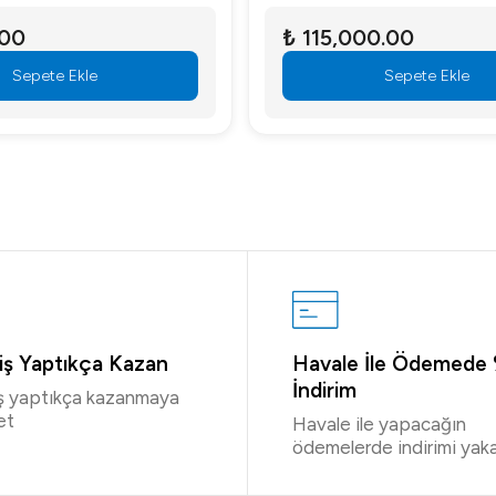
.00
₺ 115,000.00
Sepete Ekle
Sepete Ekle
riş Yaptıkça Kazan
Havale İle Ödemede
İndirim
iş yaptıkça kazanmaya
et
Havale ile yapacağın
ödemelerde indirimi yaka