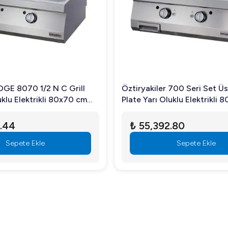
300 °C arasında ayarlanabilir.
ği oldukça kolaydır.
 OGE 8070 1/2 N C Grill
Öztiryakiler 700 Seri Set Üs
uklu Elektrikli 80x70 cm
Plate Yarı Oluklu Elektrikli
.44
₺ 55,392.80
luklu Elektrikli 80*70*30, profesyonel mutfaklar için ideal bir çö
Sepete Ekle
Sepete Ekle