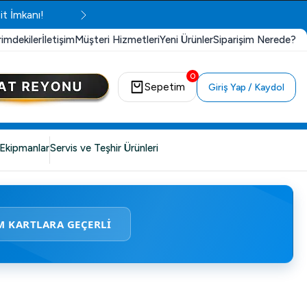
it İmkanı!
rimdekiler
İletişim
Müşteri Hizmetleri
Yeni Ürünler
Siparişim Nerede?
0
Sepetim
Giriş Yap / Kaydol
Ekipmanlar
Servis ve Teşhir Ürünleri
M KARTLARA GEÇERLİ