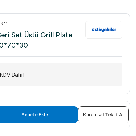
3.11
eri Set Üstü Grill Plate
 80*70*30
KDV Dahil
Sepete Ekle
Kurumsal Teklif Al