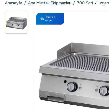
Anasayfa
/
Ana Mutfak Ekipmanları
/
700 Seri
/
Izgara
Ücretsiz
Kargo