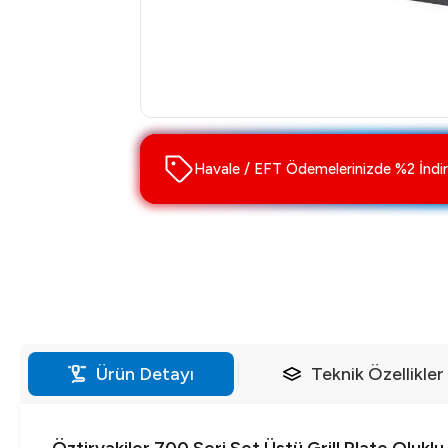
Havale / EFT Ödemelerinizde %2 İndir
Ürün Detayı
Teknik Özellikler