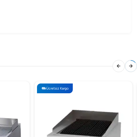
lmak için bizimle iletişime geçebilirsiniz.
Ücretsiz Kargo
kmaktadır. Çeşitli pişirme seçenekleri sunan yüzeyi, farklı
yen standartlarınızı üst düzeyde tutar.