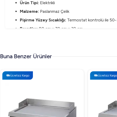
Ürün Tipi:
Elektrikli
Malzeme:
Paslanmaz Çelik
Pişirme Yüzey Sıcaklığı:
Termostat kontrolü ile 50
Boyutlar:
80 cm x 70 cm x 30 cm
Pişirme Yüzeyi Kalınlığı:
15 mm
Yağ Haznesi Kapasitesi:
1,5 litre
Buna Benzer Ürünler
Öztiryakiler 700 Seri Set Üstü Grill Plate Oluklu
Öztiryakiler 700 Seri Set Üstü Grill Plate'in fiyatı birçok f
Ücretsiz Kargo
Ücretsiz Kargo
Öztiryakiler 700 Seri Set Üstü Grill Plate Olukl
Öztiryakiler 700 Seri Set Üstü Grill Plate Oluklu Elektrikli
sıcaklık ayarlarıyla esnek pişirme imkanı tanır. Bunlara ek
Sıkça Sorulan Sorular