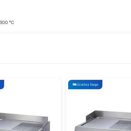
-300 °C
 Elektrikli 80*70*30 Fiyatı
aktöre bağlı olarak değişiklik göstermektedir. Detaylı fiyat bilgisi a
Ücretsiz Kargo
u Elektrikli 80*70*30 Neden Tercih Edilmeli?
 80*70*30, sağladığı yüksek verimlilik ve dayanıklılıkla ön plana çı
 olarak, paslanmaz çelik yapısı uzun ömürlü kullanım sağlarken, hij