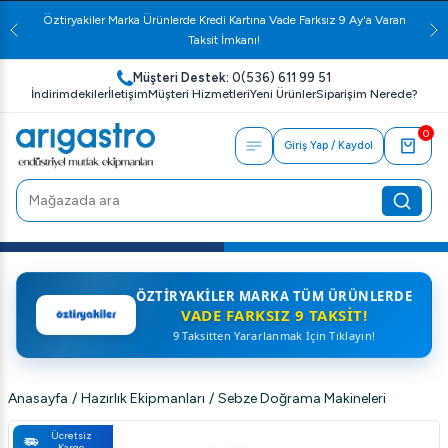
Öztiryakiler Marka Ürünlerde Kredi Kartına Vade Farksız 9 Ay'a Varan
Taksit İmkanı!
Müşteri Destek:
0(536) 611 99 51
İndirimdekiler
İletişim
Müşteri Hizmetleri
Yeni Ürünler
Siparişim Nerede?
0
Giriş Yap / Kaydol
ÖZTIRYAKILER MARKA TÜM ÜRÜNLERDE
VADE FARKSIZ 9 TAKSIT!
9 Taksitten Yararlanmak İçin Tıklayın!
Anasayfa
/
Hazırlık Ekipmanları
/
Sebze Doğrama Makineleri
Ücretsiz
Kargo