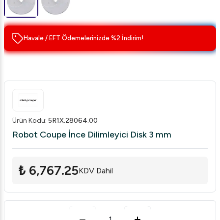
Havale / EFT Ödemelerinizde %2 İndirim!
Ürün Kodu
:
5R1X.28064.00
Robot Coupe İnce Dilimleyici Disk 3 mm
₺ 6,767.25
KDV Dahil
1