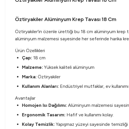
Öztiryakiler Alüminyum Krep Tavası 18 Cm
Öztiryakiler Alüminyum Krep Tavası 18 Cm
Öztiryakiler'in özenle ürettiği bu 18 cm alüminyum krep tav
alüminyum malzemesi sayesinde her seferinde harika krepl
Ürün Özellikleri
Çap:
18 cm
Malzeme:
Yüksek kaliteli alüminyum
Marka:
Öztiryakiler
Kullanım Alanları:
Endüstriyel mutfaklar, ev kullanımı
Avantajlar
Homojen Isı Dağılımı:
Alüminyum malzemesi sayesinde 
Ergonomik Tasarım:
Hafif ve kullanımı kolay.
Kolay Temizlik:
Yapışmaz yüzeyi sayesinde temizliği 