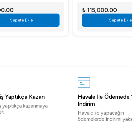
.00
₺ 115,000.00
Sepete Ekle
Sepete Ekle
riş Yaptıkça Kazan
Havale İle Ödemede
İndirim
iş yaptıkça kazanmaya
et
Havale ile yapacağın
ödemelerde indirimi yaka