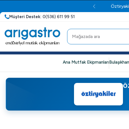
Öztiryaki
Müşteri Destek:
0(536) 611 99 51
Ana Mutfak Ekipmanları
Bulaşıkhan
Ö