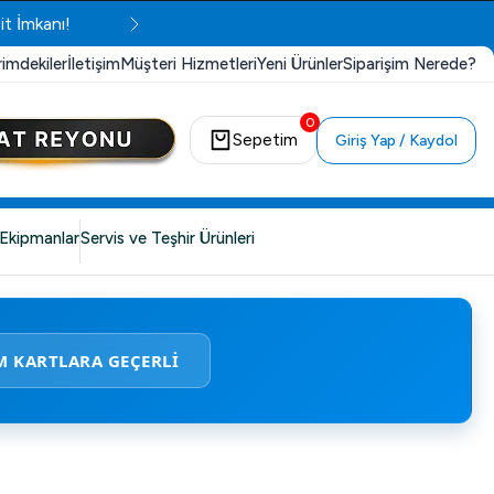
it İmkanı!
rimdekiler
İletişim
Müşteri Hizmetleri
Yeni Ürünler
Siparişim Nerede?
0
Sepetim
Giriş Yap / Kaydol
Ekipmanlar
Servis ve Teşhir Ürünleri
M KARTLARA GEÇERLİ