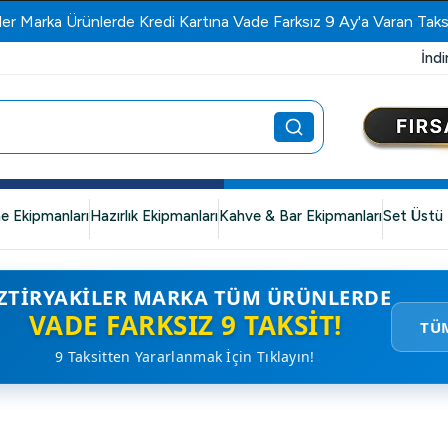
ler Marka Ürünlerde Kredi Kartına Vade Farksız 9 Ay'a Varan Taks
İndi
e Ekipmanları
Hazırlık Ekipmanları
Kahve & Bar Ekipmanları
Set Üstü 
ZTIRYAKILER MARKA TÜM ÜRÜNLERDE
VADE FARKSIZ 9 TAKSIT!
TÜ
9 Taksitten Yararlanmak İçin Tıklayın!