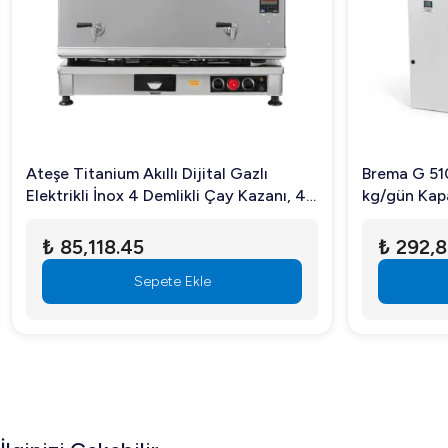
Ateşe Titanium Akıllı Dijital Gazlı
Brema G 510 
Elektrikli İnox 4 Demlikli Çay Kazanı, 45
kg/gün Kapas
Litre
₺ 85,118.45
₺ 292,81
Sepete Ekle