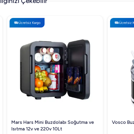
İlginizi Çekebilir
Ücretsiz Kargo
Ücretsiz Kargo
Mars Hars Mini Buzdolabı Soğutma ve
Vosco Buz Ma
Isıtma 12v ve 220v 10Lt