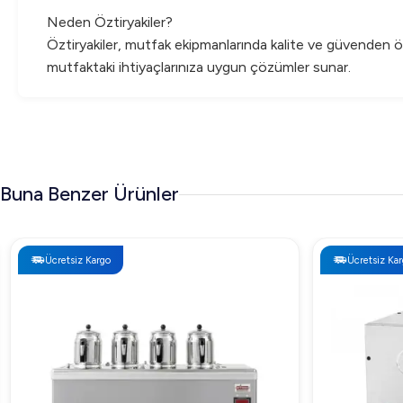
Neden Öztiryakiler?
Öztiryakiler, mutfak ekipmanlarında kalite ve güvenden ö
mutfaktaki ihtiyaçlarınıza uygun çözümler sunar.
Arıgastro.com'da hemen yerinizi ayırın ve krep yapmanın k
Buna Benzer Ürünler
Ücretsiz Kargo
Ücretsiz Kargo