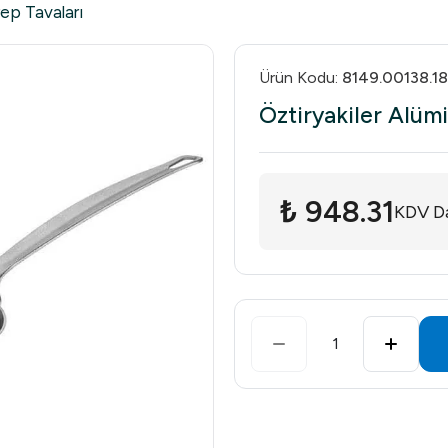
ep Tavaları
Ürün Kodu
:
8149.00138.18
Öztiryakiler Alü
₺ 948.31
KDV Da
1