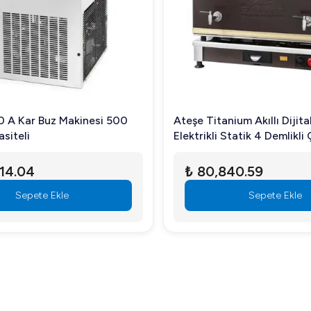
A Kar Buz Makinesi 500
Ateşe Titanium Akıllı Dijital 
iteli
Elektrikli Statik 4 Demlikli 
45 Litre
4.04
₺ 80,840.59
Sepete Ekle
Sepete Ekle