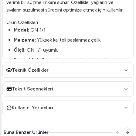
verimli bir süzme imkanı sunar. Özellikle, yağların ve
sıvıların süzülmesi sürecini optimize etmek için kullanılır.
Ürün Özellikleri
Model:
GN 1/1
Malzeme:
Yüksek kaliteli paslanmaz çelik
Ölçü:
GN 1/1 uyumlu
Dayanıklılık:
Pas ve korozyona karşı dayanıklı yapı
Teknik Özellikler
Kullanım Alanı:
Endüstriyel mutfaklar, oteller,
restoranlar, catering firmaları
Taksit Seçenekleri
Kullanım Avantajları
Verimlilik:
Hızlı ve etkili süzme işlemleri ile zamanı
verimli kullanın.
Kullanıcı Yorumları
Hijyenik Tasarım:
Kolay temizlenebilir yüzeyler ile
hijyen standartlarını koruyun.
Buna Benzer Ürünler
Uzun Ömür:
Üstün malzeme kalitesi sayesinde uzun