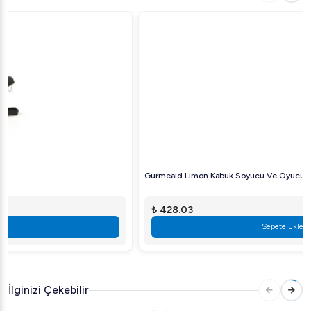
süreli kullanım olanağı.
Öztiryakiler Gastronorm Yağ Süzgeçi, profesyonel
mutfak ihtiyaçlarının farkında olanlar için vazgeçilmez bir
ekipmandır. Siz de mutfağınızda kalite ve güvenliği
artırmak için bu ürünü tercih edebilirsiniz.
Gurmeaid Limon Kabuk Soyucu Ve Oyucu
₺ 428.03
Sepete Ekle
İlginizi Çekebilir