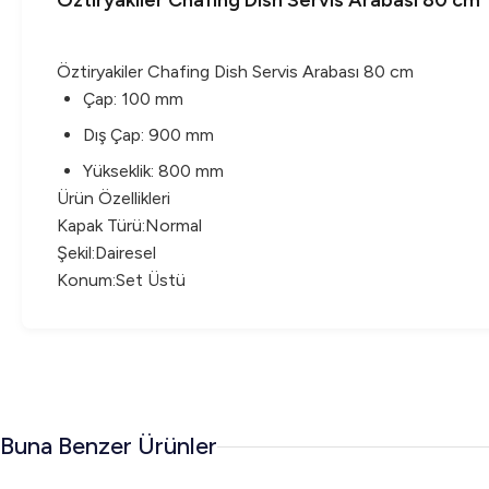
Öztiryakiler Chafing Dish Servis Arabası 80 cm
Öztiryakiler Chafing Dish Servis Arabası 80 cm
Çap: 100 mm
Dış Çap: 900 mm
Yükseklik: 800 mm
Ürün Özellikleri
Kapak Türü:Normal
Şekil:Dairesel
Konum:Set Üstü
Buna Benzer Ürünler