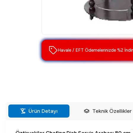
Havale / EFT Ödemelerinizde %2 İndir
Ürün Detayı
Teknik Özellikler