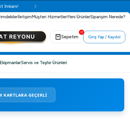
it İmkanı!
rimdekiler
İletişim
Müşteri Hizmetleri
Yeni Ürünler
Siparişim Nerede?
0
Sepetim
Giriş Yap / Kaydol
Ekipmanlar
Servis ve Teşhir Ürünleri
M KARTLARA GEÇERLİ