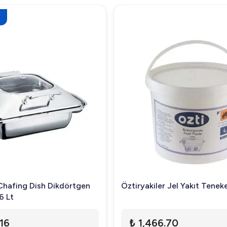
 Chafing Dish Dikdörtgen
Öztiryakiler Jel Yakıt Tenek
6 Lt
.16
₺ 1,466.70