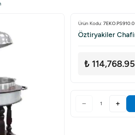
h
Ürün Kodu
:
7EKO.PS910.
Öztiryakiler Chaf
₺ 114,768.95
1