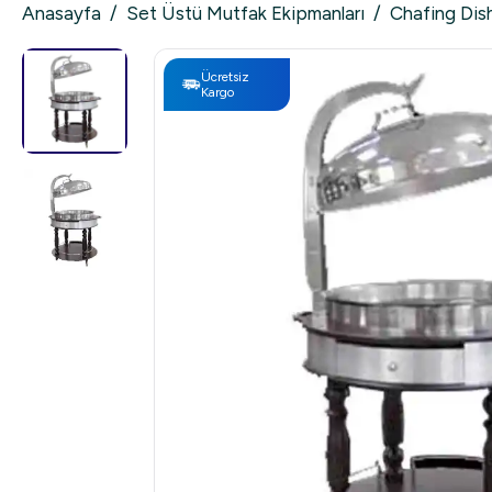
Anasayfa
/
Set Üstü Mutfak Ekipmanları
/
Chafing Dis
Ücretsiz
Kargo