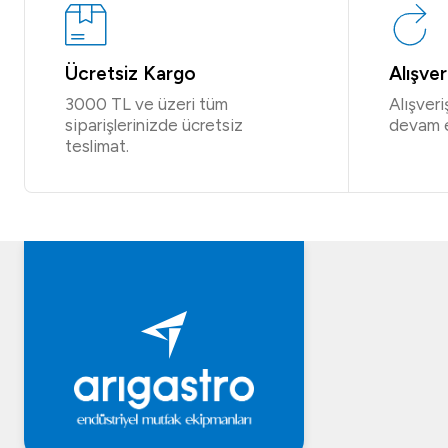
Ücretsiz Kargo
Alışve
3000 TL ve üzeri tüm
Alışver
siparişlerinizde ücretsiz
devam 
teslimat.