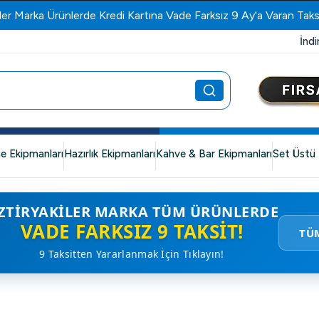
ler Marka Ürünlerde Kredi Kartına Vade Farksız 9 Ay'a Varan Taks
İndi
e Ekipmanları
Hazırlık Ekipmanları
Kahve & Bar Ekipmanları
Set Üstü 
ZTIRYAKILER MARKA TÜM ÜRÜNLERDE
VADE FARKSIZ 9 TAKSIT!
TÜ
9 Taksitten Yararlanmak İçin Tıklayın!