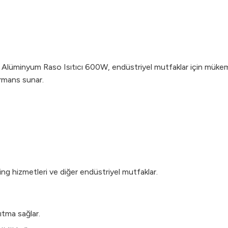
ış Alüminyum Raso Isıtıcı 600W, endüstriyel mutfaklar için mükem
ormans sunar.
ing hizmetleri ve diğer endüstriyel mutfaklar.
sıtma sağlar.