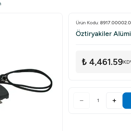
h
Ürün Kodu
:
8917.00002.
Öztiryakiler Alüm
₺ 4,461.59
KDV
1