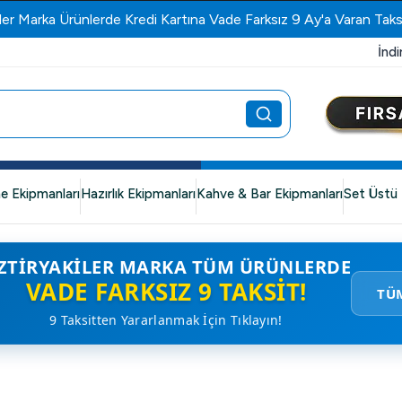
ler Marka Ürünlerde Kredi Kartına Vade Farksız 9 Ay'a Varan Taks
İndi
e Ekipmanları
Hazırlık Ekipmanları
Kahve & Bar Ekipmanları
Set Üstü 
ZTIRYAKILER MARKA TÜM ÜRÜNLERDE
VADE FARKSIZ 9 TAKSIT!
TÜ
9 Taksitten Yararlanmak İçin Tıklayın!