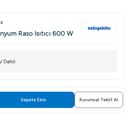
04
inyum Raso Isıtıcı 600 W
 Dahil
Sepete Ekle
Kurumsal Teklif Al