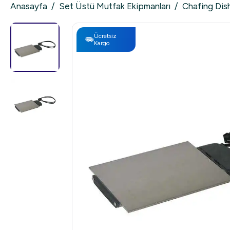
Anasayfa
/
Set Üstü Mutfak Ekipmanları
/
Chafing Dis
Ücretsiz
Kargo