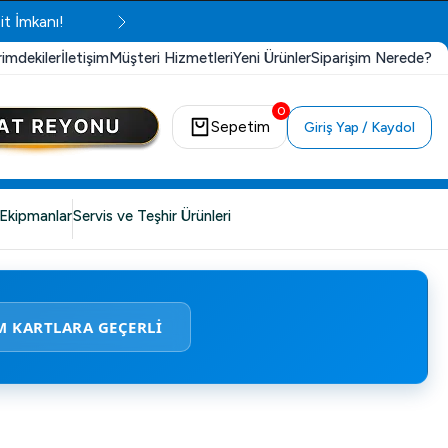
it İmkanı!
rimdekiler
İletişim
Müşteri Hizmetleri
Yeni Ürünler
Siparişim Nerede?
0
Sepetim
Giriş Yap / Kaydol
Ekipmanlar
Servis ve Teşhir Ürünleri
M KARTLARA GEÇERLİ