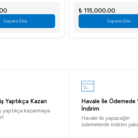
.00
₺ 115,000.00
Sepete Ekle
Sepete Ekle
riş Yaptıkça Kazan
Havale İle Ödemede
İndirim
iş yaptıkça kazanmaya
et
Havale ile yapacağın
ödemelerde indirimi yaka