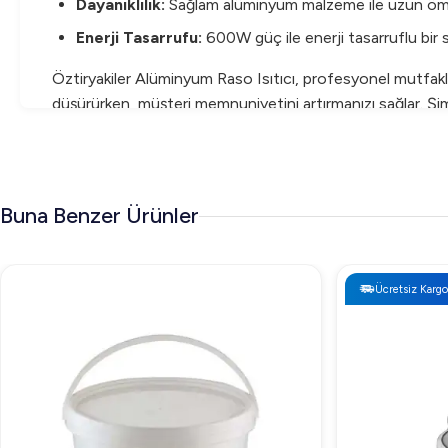
Dayanıklılık:
Sağlam alüminyum malzeme ile uzun ömü
Enerji Tasarrufu:
600W güç ile enerji tasarruflu bir
Öztiryakiler Alüminyum Raso Isıtıcı, profesyonel mutfaklar 
düşürürken, müşteri memnuniyetini artırmanızı sağlar. Şimd
Buna Benzer Ürünler
Ücretsiz Kargo