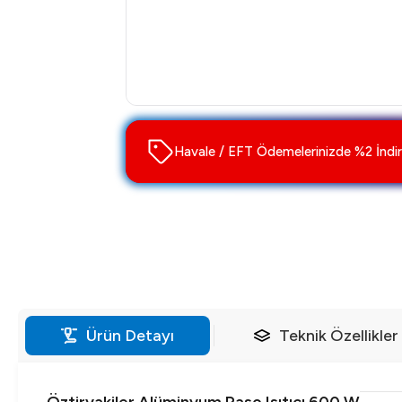
Havale / EFT Ödemelerinizde %2 İndir
Ürün Detayı
Teknik Özellikler