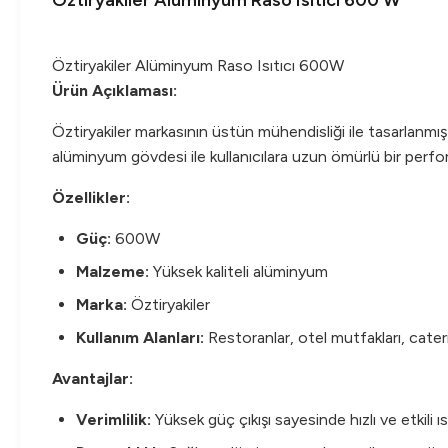
Öztiryakiler Alüminyum Raso Isıtıcı 600 W
Öztiryakiler Alüminyum Raso Isıtıcı 600W
Ürün Açıklaması:
Öztiryakiler markasının üstün mühendisliği ile tasarlanm
alüminyum gövdesi ile kullanıcılara uzun ömürlü bir perf
Özellikler:
Güç:
600W
Malzeme:
Yüksek kaliteli alüminyum
Marka:
Öztiryakiler
Kullanım Alanları:
Restoranlar, otel mutfakları, cater
Avantajlar:
Verimlilik:
Yüksek güç çıkışı sayesinde hızlı ve etkili ı