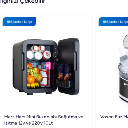
İlginizi Çekebilir
Ücretsiz Kargo
Ücretsiz Kargo
Mars Hars Mini Buzdolabı Soğutma ve
Vosco Buz Ma
Isıtma 12v ve 220v 10Lt