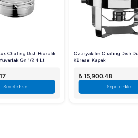
Lüx Chafıng Dısh Hidrolik
Öztiryakiler Chafing Dish D
Yuvarlak Gn 1/2 4 Lt
Küresel Kapak
.17
₺ 15,900.48
Sepete Ekle
Sepete Ekle