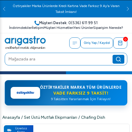
Öztiryakiler Marka Ürünlerde Kredi Kartına Vade Farksız 9 Ay'a Varan
Taksit İmkanı!
Müşteri Destek:
0(536) 611 99 51
İndirimdekiler
İletişim
Müşteri Hizmetleri
Yeni Ürünler
Siparişim Nerede?
0
Giriş Yap / Kaydol
ÖZTIRYAKILER MARKA TÜM ÜRÜNLERDE
VADE FARKSIZ 9 TAKSIT!
9 Taksitten Yararlanmak İçin Tıklayın!
Anasayfa
/
Set Üstü Mutfak Ekipmanları
/
Chafing Dish
Ücretsiz
Kargo