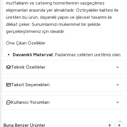
mutfakların ve catering hizmetlerinin vazgeçilmez
ekipmanları arasında yer almaktadır. Öztiryakiler kalitesi ile
üretilen bu ürün, dayanıklı yapısı ve işlevsel tasarımı ile
dikkat çeker. Sunumlarınızı mükemmel bir şekilde
gerçekleştirmeniz için idealdir.
Öne Çıkan Özellikler
Dayanıklı Materyal:
Paslanmaz çelikten üretilmiş olan
bu ürün, uzun ömürlü kullanım sağlar ve yemeklerinizi
Teknik Özellikler
hijyenik bir şekilde sunmanıza yardımcı olur.
Küresel Kapak:
Şık, küresel kapağı ile estetik bir
Taksit Seçenekleri
görünüm sunarken, yemeklerin daha uzun süre sıcak
kalmasını sağlar.
Kullanıcı Yorumları
Düz Ayaklı Tasarım:
Düz ayaklı yapısı sayesinde stabil
bir duruş ve kolay kullanım imkanı sunar.
Kızaklı Mekanizma:
Pratik kızaklı mekanizması ile
Buna Benzer Ürünler