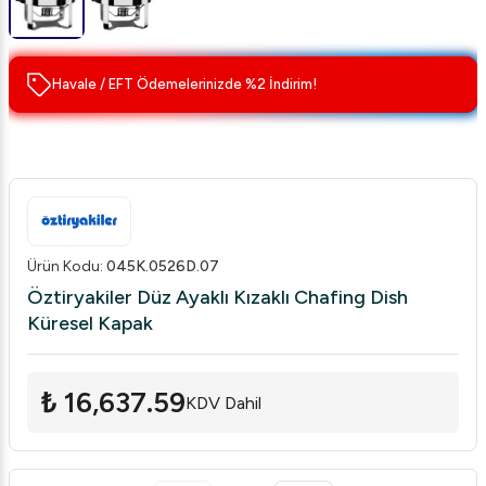
Havale / EFT Ödemelerinizde %2 İndirim!
Ürün Kodu
:
045K.0526D.07
Öztiryakiler Düz Ayaklı Kızaklı Chafing Dish
Küresel Kapak
₺ 16,637.59
KDV Dahil