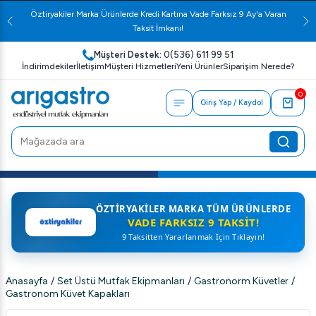
Öztiryakiler Marka Ürünlerde Kredi Kartına Vade Farksız 9 Ay'a Varan
Taksit İmkanı!
Müşteri Destek:
0(536) 611 99 51
İndirimdekiler
İletişim
Müşteri Hizmetleri
Yeni Ürünler
Siparişim Nerede?
0
Giriş Yap / Kaydol
ÖZTIRYAKILER MARKA TÜM ÜRÜNLERDE
VADE FARKSIZ 9 TAKSIT!
9 Taksitten Yararlanmak İçin Tıklayın!
Anasayfa
/
Set Üstü Mutfak Ekipmanları
/
Gastronorm Küvetler
/
Gastronom Küvet Kapakları