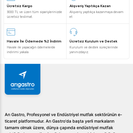
Ücretsiz Kargo
Alışveriş Yaptıkça Kazan
3000 TL ve üzeri tüm siparişlerinizde
Alışveriş yaptıkça kazanmaya devam
ücretsiz teslimat.
et
Havale İle Ödemede %2 İndirim
Ücretsiz Kurulum ve Destek
Havale ile yapacağın ödemelerde
Kurulum ve destek süreçlerinde
indirimi yakala
yanınızdayız.
Arı Gastro, Profesyonel ve Endüstriyel mutfak sektörünün e-
ticaret platformudur. Arı Gastro'da başta yerli markaların
tamamı olmak üzere, dünya çapında endüstriyel mutfak