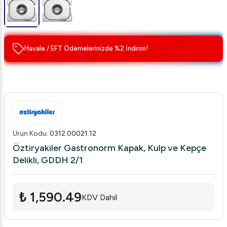
Havale / EFT Ödemelerinizde %2 İndirim!
Ürün Kodu
:
0312.00021.12
Öztiryakiler Gastronorm Kapak, Kulp ve Kepçe
Delikli, GDDH 2/1
₺ 1,590.49
KDV Dahil