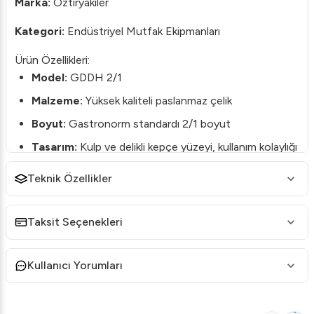
Marka:
Öztiryakiler
Kategori:
Endüstriyel Mutfak Ekipmanları
Ürün Özellikleri:
Model:
GDDH 2/1
Malzeme:
Yüksek kaliteli paslanmaz çelik
Boyut:
Gastronorm standardı 2/1 boyut
Tasarım:
Kulp ve delikli kepçe yüzeyi, kullanım kolaylığı
ve çok yönlülüğü artırır
Teknik Özellikler
Ürün Açıklaması:
Öztiryakiler tarafından üretilen bu Gastronorm kapak,
Taksit Seçenekleri
endüstriyel mutfak standardında kullanım için idealdir.
Paslanmaz çelikten üretilmiş olup, uzun ömürlü ve
dayanıklıdır. Geleneksel kapaklara kıyasla kulplu ve kepçe
Kullanıcı Yorumları
delikli tasarımı, hem şık bir görünüm sunar hem de servis
ve saklama esnasında büyük kolaylık sağlar.