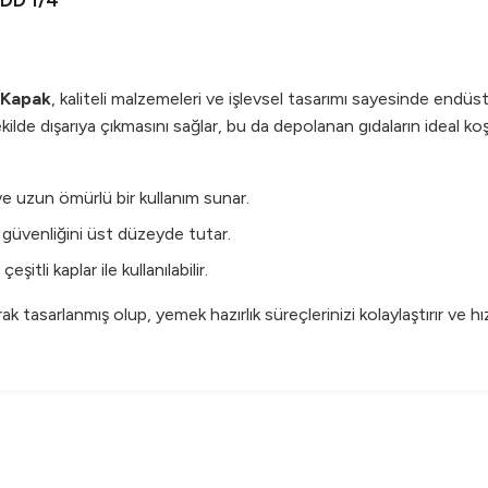
GDD 1/4
 Kapak
, kaliteli malzemeleri ve işlevsel tasarımı sayesinde endü
şekilde dışarıya çıkmasını sağlar, bu da depolanan gıdaların ideal 
ve uzun ömürlü bir kullanım sunar.
a güvenliğini üst düzeyde tutar.
li kaplar ile kullanılabilir.
tasarlanmış olup, yemek hazırlık süreçlerinizi kolaylaştırır ve hızla