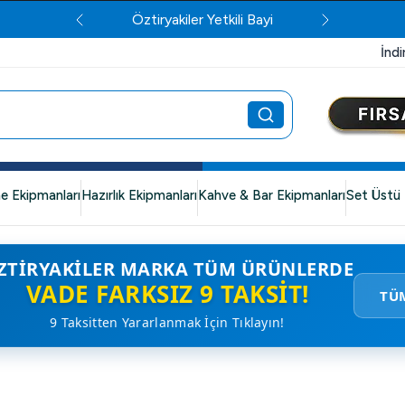
Öztiryakiler Yetkili Bayi
İndi
e Ekipmanları
Hazırlık Ekipmanları
Kahve & Bar Ekipmanları
Set Üstü 
ZTIRYAKILER MARKA TÜM ÜRÜNLERDE
VADE FARKSIZ 9 TAKSIT!
TÜ
9 Taksitten Yararlanmak İçin Tıklayın!