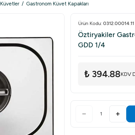
Küvetler
/
Gastronom Küvet Kapakları
Ürün Kodu
:
0312.00014.11
Öztiryakiler Gast
GDD 1/4
₺ 394.88
KDV D
1