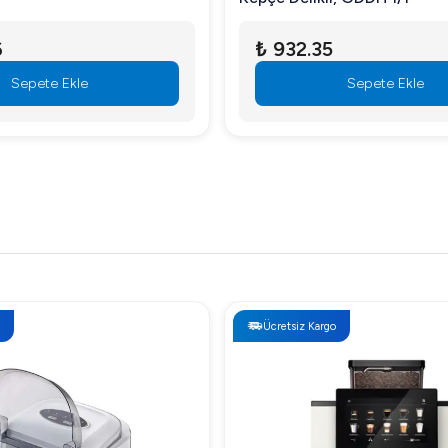
6
₺ 932.35
Sepete Ekle
Sepete Ekle
Ücretsiz Kargo