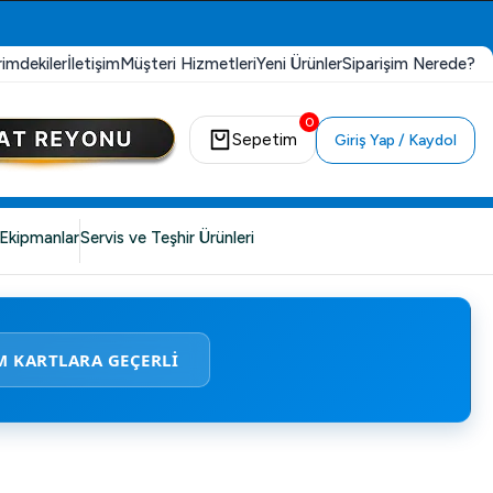
rimdekiler
İletişim
Müşteri Hizmetleri
Yeni Ürünler
Siparişim Nerede?
0
Sepetim
Giriş Yap / Kaydol
Ekipmanlar
Servis ve Teşhir Ürünleri
M KARTLARA GEÇERLİ