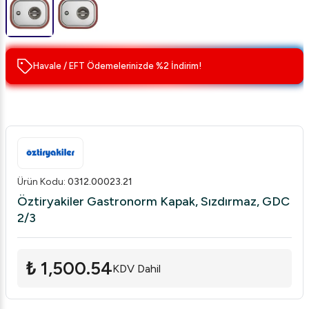
Havale / EFT Ödemelerinizde %2 İndirim!
Ürün Kodu
:
0312.00023.21
Öztiryakiler Gastronorm Kapak, Sızdırmaz, GDC
2/3
₺ 1,500.54
KDV Dahil