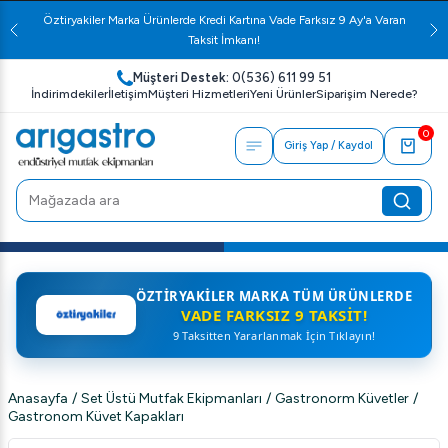
Öztiryakiler Marka Ürünlerde Kredi Kartına Vade Farksız 9 Ay'a Varan
Taksit İmkanı!
Müşteri Destek:
0(536) 611 99 51
İndirimdekiler
İletişim
Müşteri Hizmetleri
Yeni Ürünler
Siparişim Nerede?
0
Giriş Yap / Kaydol
ÖZTIRYAKILER MARKA TÜM ÜRÜNLERDE
VADE FARKSIZ 9 TAKSIT!
9 Taksitten Yararlanmak İçin Tıklayın!
Anasayfa
/
Set Üstü Mutfak Ekipmanları
/
Gastronorm Küvetler
/
Gastronom Küvet Kapakları