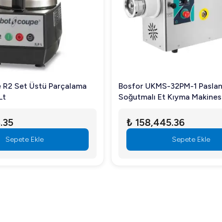
 R2 Set Üstü Parçalama
Bosfor UKMS-32PM-1 Pasla
Lt
Soğutmalı Et Kıyma Makines
.35
₺ 158,445.36
Sepete Ekle
Sepete Ekle