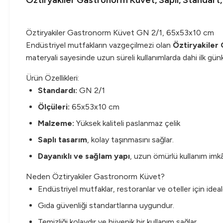
Öztiryakiler Gastronorm Küvet, Saplı, Standart
Öztiryakiler Gastronorm Küvet GN 2/1, 65x53x10 cm
Endüstriyel mutfakların vazgeçilmezi olan
Öztiryakiler
materyali sayesinde uzun süreli kullanımlarda dahi ilk gün
Ürün Özellikleri:
Standardı:
GN 2/1
Ölçüleri:
65x53x10 cm
Malzeme:
Yüksek kaliteli paslanmaz çelik
Saplı tasarım
, kolay taşınmasını sağlar.
Dayanıklı ve sağlam yapı
, uzun ömürlü kullanım imkâ
Neden Öztiryakiler Gastronorm Küvet?
Endüstriyel mutfaklar, restoranlar ve oteller için ideald
Gıda güvenliği standartlarına uygundur.
Temizliği kolaydır ve hijyenik bir kullanım sağlar.