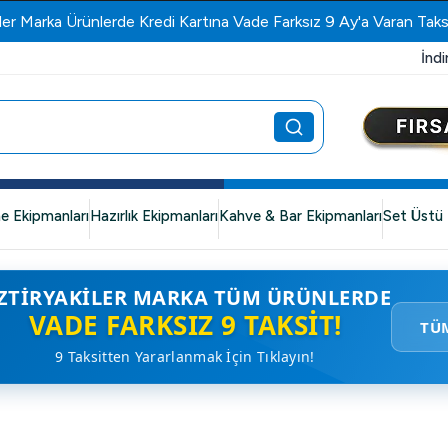
ler Marka Ürünlerde Kredi Kartına Vade Farksız 9 Ay'a Varan Taks
İndi
e Ekipmanları
Hazırlık Ekipmanları
Kahve & Bar Ekipmanları
Set Üstü 
ZTIRYAKILER MARKA TÜM ÜRÜNLERDE
VADE FARKSIZ 9 TAKSIT!
TÜ
9 Taksitten Yararlanmak İçin Tıklayın!