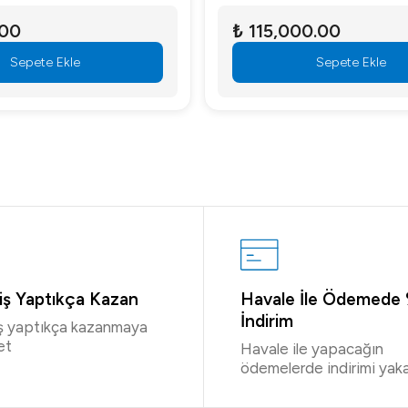
.00
₺ 115,000.00
Sepete Ekle
Sepete Ekle
riş Yaptıkça Kazan
Havale İle Ödemede
İndirim
iş yaptıkça kazanmaya
et
Havale ile yapacağın
ödemelerde indirimi yaka