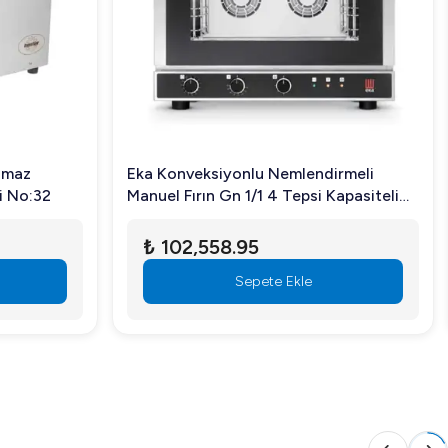
nmaz
Eka Konveksiyonlu Nemlendirmeli
i No:32
Manuel Fırın Gn 1/1 4 Tepsi Kapasiteli
Elektrikli EKF-411UD
₺ 102,558.95
Sepete Ekle