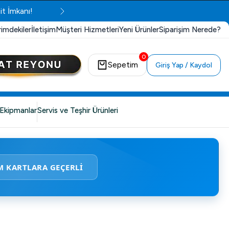
it İmkanı!
rimdekiler
İletişim
Müşteri Hizmetleri
Yeni Ürünler
Siparişim Nerede?
0
Sepetim
Giriş Yap / Kaydol
Ekipmanlar
Servis ve Teşhir Ürünleri
M KARTLARA GEÇERLİ