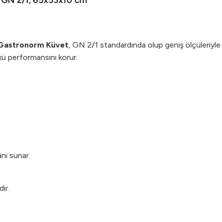
, GN 2/1, 65x53x10 cm
 Gastronorm Küvet
, GN 2/1 standardında olup geniş ölçüleriyle 
kü performansını korur.
nı sunar.
ir.