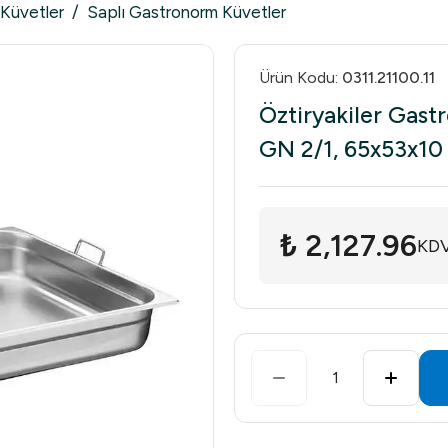
Küvetler
/
Saplı Gastronorm Küvetler
Ürün Kodu
:
0311.21100.11
Öztiryakiler Gastr
GN 2/1, 65x53x10
₺ 2,127.96
KDV
1