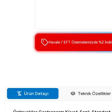
Havale / EFT Ödemelerinizde %2 İndir
Ürün Detayı
Teknik Özellikler