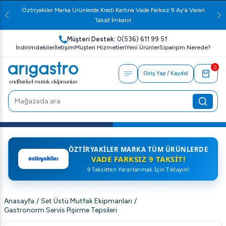
Öztiryakiler Marka Ürünlerde Kredi Kartına Vade Farksız 9 Ay'a Varan
Taksit İmkanı!
Müşteri Destek:
0(536) 611 99 51
İndirimdekiler
İletişim
Müşteri Hizmetleri
Yeni Ürünler
Siparişim Nerede?
0
Giriş Yap / Kaydol
ÖZTIRYAKILER MARKA TÜM ÜRÜNLERDE
VADE FARKSIZ 9 TAKSIT!
9 Taksitten Yararlanmak İçin Tıklayın!
Anasayfa
/
Set Üstü Mutfak Ekipmanları
/
Gastronorm Servis Pişirme Tepsileri