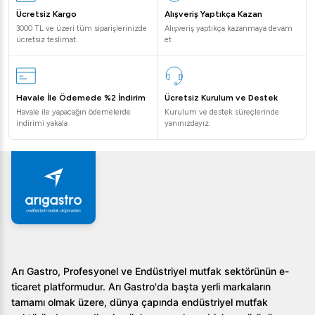
Ücretsiz Kargo
Alışveriş Yaptıkça Kazan
3000 TL ve üzeri tüm siparişlerinizde
Alışveriş yaptıkça kazanmaya devam
ücretsiz teslimat.
et
Havale İle Ödemede %2 İndirim
Ücretsiz Kurulum ve Destek
Havale ile yapacağın ödemelerde
Kurulum ve destek süreçlerinde
indirimi yakala
yanınızdayız.
Arı Gastro, Profesyonel ve Endüstriyel mutfak sektörünün e-
ticaret platformudur. Arı Gastro'da başta yerli markaların
tamamı olmak üzere, dünya çapında endüstriyel mutfak