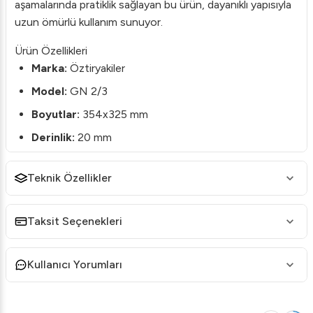
aşamalarında pratiklik sağlayan bu ürün, dayanıklı yapısıyla
uzun ömürlü kullanım sunuyor.
Ürün Özellikleri
Marka:
Öztiryakiler
Model:
GN 2/3
Boyutlar:
354x325 mm
Derinlik:
20 mm
Kategoriler:
Set Üstü Mutfak Ekipmanları,
Teknik Özellikler
Gastronorm Servis Pişirme Tepsileri
GTIN:
8696676023782
Taksit Seçenekleri
Avantajları
1.
Kalite ve Dayanıklılık:
Yüksek kaliteli malzemeden
üretilmiş bu tepsi, mutfak ortamında yoğun kullanıma
Kullanıcı Yorumları
dayanıklıdır.
2.
Kullanım Çeşitliliği:
Sıcak ve soğuk gıdaların taşınması