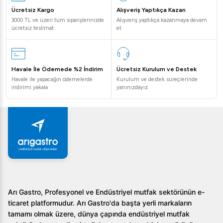
Ücretsiz Kargo
Alışveriş Yaptıkça Kazan
Kapak yönü değiştirilebilir mi?
Evet, buzdolabının kapakları
3000 TL ve üzeri tüm siparişlerinizde
Alışveriş yaptıkça kazanmaya devam
herhangi bir yere rahatça adapte edilebilmesi için yönü
ücretsiz teslimat.
et
değiştirilebilir şekilde tasarlanmıştır.
Öztiryakiler GN 1200 NMV Eko 4 Yarım Kapılı Buzdolabı, 1200 L
hakkında daha fazla bilgi almak ve bu eşsiz ürünü hemen satın
Havale İle Ödemede %2 İndirim
Ücretsiz Kurulum ve Destek
almak için bizimle iletişime geçin!
Havale ile yapacağın ödemelerde
Kurulum ve destek süreçlerinde
indirimi yakala
yanınızdayız.
Arı Gastro, Profesyonel ve Endüstriyel mutfak sektörünün e-
ticaret platformudur. Arı Gastro'da başta yerli markaların
tamamı olmak üzere, dünya çapında endüstriyel mutfak