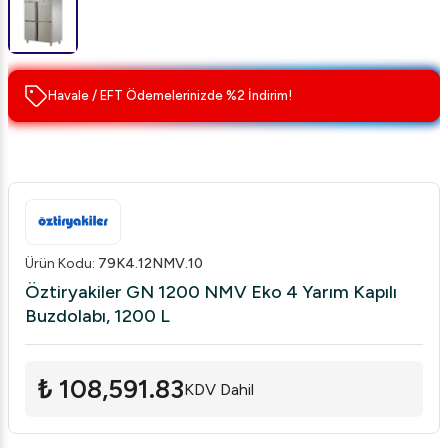
Havale / EFT Ödemelerinizde %2 İndirim!
Ürün Kodu
:
79K4.12NMV.10
Öztiryakiler GN 1200 NMV Eko 4 Yarım Kapılı
Buzdolabı, 1200 L
₺ 108,591.83
KDV Dahil