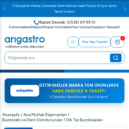
Öztiryakiler Marka Ürünlerde Kredi Kartına Vade Farksız 9 Ay'a Varan
Taksit İmkanı!
Müşteri Destek:
0(536) 611 99 51
İndirimdekiler
İletişim
Müşteri Hizmetleri
Yeni Ürünler
Siparişim Nerede?
0
Giriş Yap / Kaydol
ÖZTIRYAKILER MARKA TÜM ÜRÜNLERDE
VADE FARKSIZ 9 TAKSIT!
9 Taksitten Yararlanmak İçin Tıklayın!
Anasayfa
/
Ana Mutfak Ekipmanları
/
Buzdolabı ve Derin Dondurucular
/
Dik Tip Buzdolapları