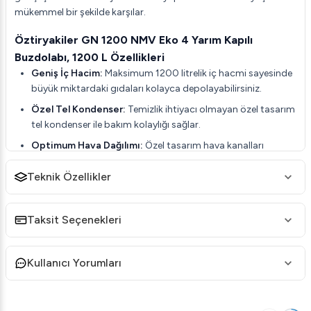
mükemmel bir şekilde karşılar.
Öztiryakiler GN 1200 NMV Eko 4 Yarım Kapılı
Buzdolabı, 1200 L Özellikleri
Geniş İç Hacim:
Maksimum 1200 litrelik iç hacmi sayesinde
büyük miktardaki gıdaları kolayca depolayabilirsiniz.
Özel Tel Kondenser:
Temizlik ihtiyacı olmayan özel tasarım
tel kondenser ile bakım kolaylığı sağlar.
Optimum Hava Dağılımı:
Özel tasarım hava kanalları
sayesinde dolap içi sıcaklık her köşeye eşit olarak dağılır.
Teknik Özellikler
Yüksek Hijyen Standartları:
Özel kalıplarda imal edilmiş raf
kızakları ve radüslü iç taban, yüksek hijyen standartlarını
karşılar.
Taksit Seçenekleri
Enerji Tasarrufu:
Düşük enerji tüketimi için 40-42 Kg/m3
yoğunlukta, 60 mm izolasyonlu HFC-Free poliüretan
Kullanıcı Yorumları
duvarlar.
Değiştirilebilir Manyetik Conta:
Üçlü yalıtım bölgesi ile ısı
kaybını minimuma indirir.