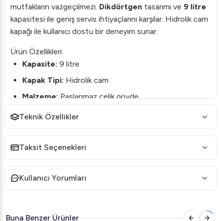
mutfakların vazgeçilmezi.
Dikdörtgen
tasarımı ve
9 litre
kapasitesi ile geniş servis ihtiyaçlarını karşılar. Hidrolik cam
kapağı ile kullanıcı dostu bir deneyim sunar.
Ürün Özellikleri:
Kapasite:
9 litre
Kapak Tipi:
Hidrolik cam
Malzeme:
Paslanmaz çelik gövde
Tasarım:
Dikdörtgen GN 1/1 standardı
Teknik Özellikler
Avantajları:
Şıklık ve Dayanıklılık:
Paslanmaz çelik yapısı, ürünün
Taksit Seçenekleri
hem estetik hem de uzun ömürlü olmasını sağlar.
Kolay Kullanım:
Hidrolik kapak sistemi, kullanımı
Kullanıcı Yorumları
esnasında ekstra kolaylık sağlar.
Geniş Kapasite:
9 litrelik hacmi sayesinde kalabalık
davetler ve büyük etkinlikler için idealdir.
Buna Benzer Ürünler