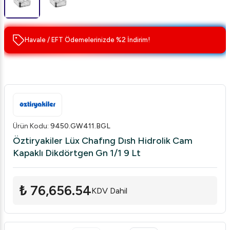
Havale / EFT Ödemelerinizde %2 İndirim!
Ürün Kodu
:
9450.GW411.BGL
Öztiryakiler Lüx Chafıng Dısh Hidrolik Cam
Kapaklı Dikdörtgen Gn 1/1 9 Lt
₺ 76,656.54
KDV Dahil