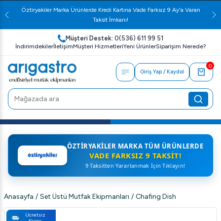
Öztiryakiler Marka Ürünlerde Kredi Kartına Vade Farksız 9 Ay'a Varan
Taksit İmkanı!
Müşteri Destek:
0(536) 611 99 51
İndirimdekiler
İletişim
Müşteri Hizmetleri
Yeni Ürünler
Siparişim Nerede?
0
Giriş Yap / Kaydol
ÖZTIRYAKILER MARKA TÜM ÜRÜNLERDE
VADE FARKSIZ 9 TAKSIT!
9 Taksitten Yararlanmak İçin Tıklayın!
Anasayfa
/
Set Üstü Mutfak Ekipmanları
/
Chafing Dish
Ücretsiz
Kargo