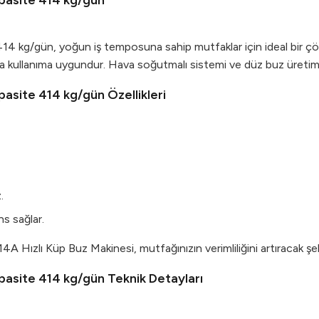
apasite 414 kg/gün
14 kg/gün, yoğun iş temposuna sahip mutfaklar için ideal bir ç
a kullanıma uygundur. Hava soğutmalı sistemi ve düz buz üretim k
asite 414 kg/gün Özellikleri
.
s sağlar.
4A Hızlı Küp Buz Makinesi, mutfağınızın verimliliğini artıracak şek
pasite 414 kg/gün Teknik Detayları