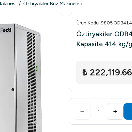
Makinesi
/
Öztiryakiler Buz Makineleri
Ürün Kodu
:
9805.ODB41.
Öztiryakiler ODB4
Kapasite 414 kg/
₺ 222,119.66
1