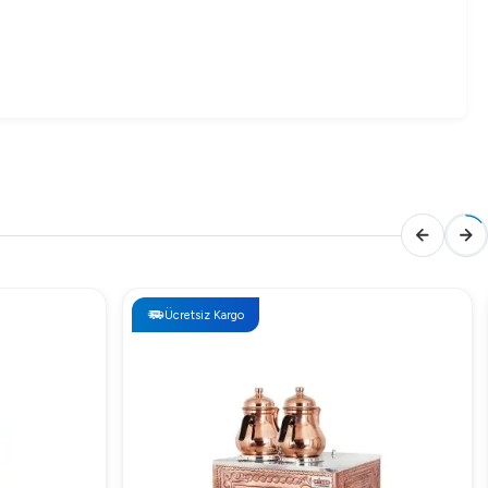
Ücretsiz Kargo
z.
lı sistemi sayesinde enerji tasarrufu sağlarken, R452A
ayanıklı ve yüksek performanslı bir cihaz arayan tüm