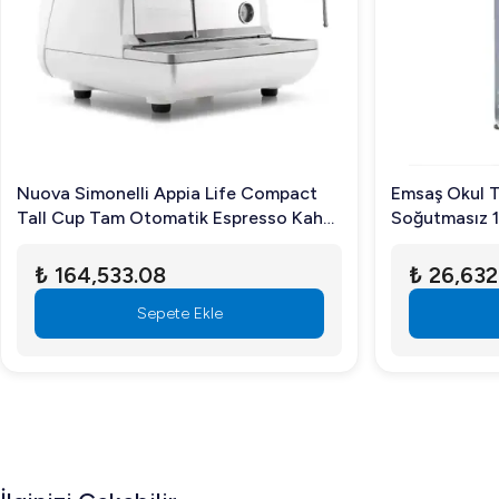
profesyoneller için mükemmel bir seçimdir.
Sıkça Sorulan Sorular
Öztiryakiler ODB414A Hızlı Küp Buz Makinesi nasıl t
Temizlik işlemini düzenli olarak yapmanız önerilir. Cihazı k
Nuova Simonelli Appia Life Compact
Emsaş Okul T
Makine hangi işletmeler için uygundur?
Tall Cup Tam Otomatik Espresso Kahve
Soğutmasız 1
Makinesi 2 Gruplu Beyaz
Geniş üretim kapasitesi sayesinde restoran, otel ve cater
₺ 164,533.08
₺ 26,632
Cihazın montajı nasıl yapılır?
Sepete Ekle
Kurulum profesyonel bir ekip tarafından yapılmalıdır. Bu 
Sonuç olarak, Öztiryakiler ODB414A Hızlı Küp Buz Makine
bizi arayın veya web sitemizi ziyaret edin!