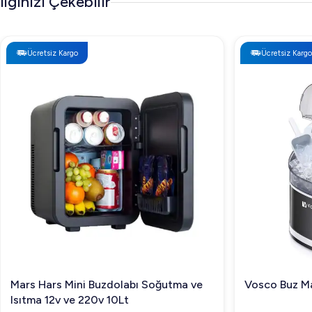
İlginizi Çekebilir
Ücretsiz Kargo
Ücretsiz Kargo
Mars Hars Mini Buzdolabı Soğutma ve
Vosco Buz Ma
Isıtma 12v ve 220v 10Lt