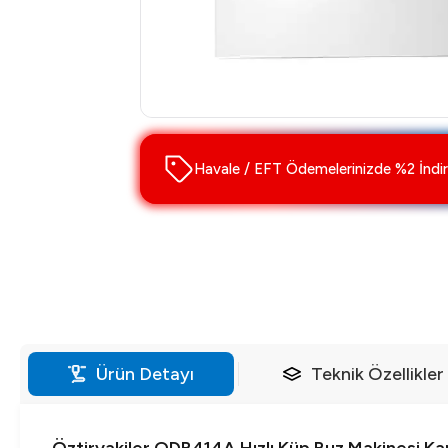
Havale / EFT Ödemelerinizde %2 İndir
Ürün Detayı
Teknik Özellikler