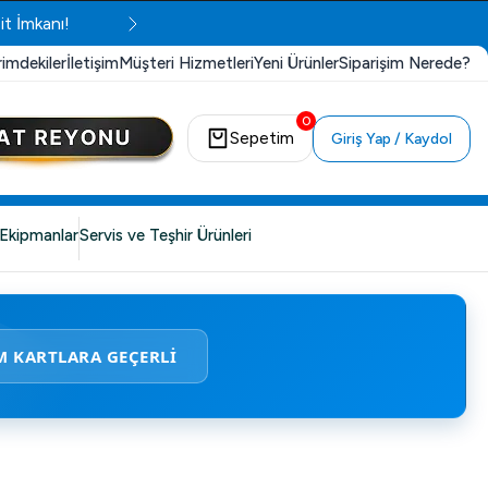
it İmkanı!
rimdekiler
İletişim
Müşteri Hizmetleri
Yeni Ürünler
Siparişim Nerede?
0
Sepetim
Giriş Yap / Kaydol
Ekipmanlar
Servis ve Teşhir Ürünleri
M KARTLARA GEÇERLİ