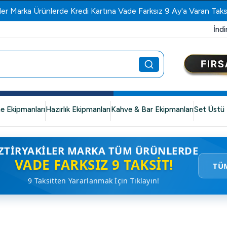
ler Marka Ürünlerde Kredi Kartına Vade Farksız 9 Ay'a Varan Taks
İndi
e Ekipmanları
Hazırlık Ekipmanları
Kahve & Bar Ekipmanları
Set Üstü 
ZTIRYAKILER MARKA TÜM ÜRÜNLERDE
VADE FARKSIZ 9 TAKSIT!
TÜ
9 Taksitten Yararlanmak İçin Tıklayın!