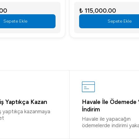
.00
₺ 115,000.00
Sepete Ekle
Sepete Ekle
riş Yaptıkça Kazan
Havale İle Ödemede
İndirim
iş yaptıkça kazanmaya
et
Havale ile yapacağın
ödemelerde indirimi yaka