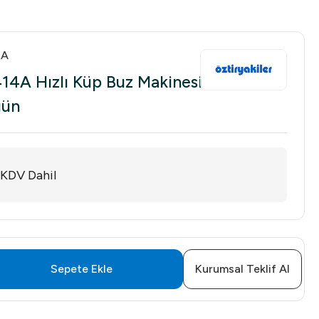
4A
14A Hızlı Küp Buz Makinesi
gün
KDV Dahil
Sepete Ekle
Kurumsal Teklif Al