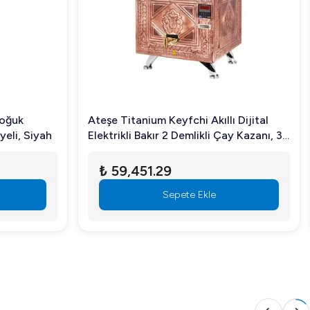
e dış yüzeyleri temizleyebilirsiniz.
Soğuk
Ateşe Titanium Keyfchi Akıllı Dijital
yeli, Siyah
Elektrikli Bakır 2 Demlikli Çay Kazanı, 30
Litre
₺ 59,451.29
Sepete Ekle
buz üretim çözümünü sunar. Daha fazla bilgi için şimdi