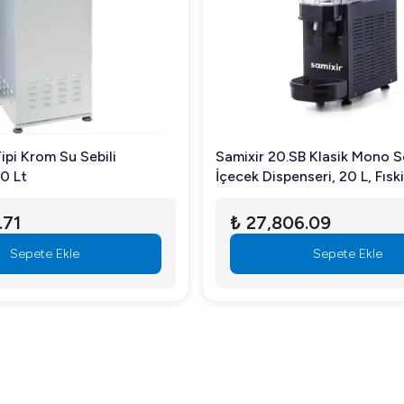
emizlenmelidir?
apatıp elektriğini kestikten sonra, uygun temizlik maddeleriyle iç v
ipi Krom Su Sebili
Samixir 20.SB Klasik Mono 
0 Lt
İçecek Dispenseri, 20 L, Fıski
ing firmaları gibi yoğun talep gören işletmeler için uygundur.
.71
₺ 27,806.09
Sepete Ekle
Sepete Ekle
sayede cihazınız sorunsuz bir şekilde çalışmaya başlayacaktır.
si Kapasite 414 kg/gün, işletmenizin ihtiyaç duyduğu güvenilir 