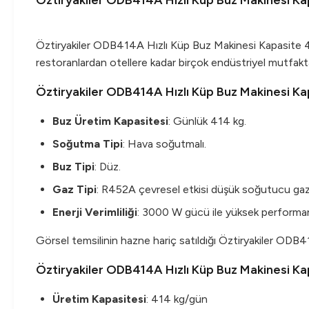
Öztiryakiler ODB414A Hızlı Küp Buz Makinesi K
Öztiryakiler ODB414A Hızlı Küp Buz Makinesi Kapasite 4
restoranlardan otellere kadar birçok endüstriyel mutfakt
Öztiryakiler ODB414A Hızlı Küp Buz Makinesi Kap
Buz Üretim Kapasitesi
: Günlük 414 kg.
Soğutma Tipi
: Hava soğutmalı.
Buz Tipi
: Düz.
Gaz Tipi
: R452A çevresel etkisi düşük soğutucu gaz
Enerji Verimliliği
: 3000 W gücü ile yüksek performan
Görsel temsilinin hazne hariç satıldığı Öztiryakiler ODB41
Öztiryakiler ODB414A Hızlı Küp Buz Makinesi Ka
Üretim Kapasitesi
: 414 kg/gün