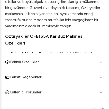
oteller ve büyük ölçekli catering firmaları için mükemmel
bir çözümdür. Güvenilir ve dayanıklı tasarımı, Öztiryakiler
markasının kalitesini yansıtırken, aynı zamanda enerji
tasarrufu sunar. Modern mutfaklar için vazgeçilmez bir
yardımcınız olacak bu makineyle tanışın.
Öztiryakiler OFB165A Kar Buz Makinesi
Özellikleri
Yüksek Üretim Kapasitesi
: Günlük 160 kg kar buz
üretme kapasitesiyle etkin hizmet sağlar.
Teknik Özellikler
Hava Soğutmalı Sistem
: Enerji verimliliği sunarak
soğutma işlemini minimum maliyetle gerçekleştirir.
Taksit Seçenekleri
Kar Buz Üretimi
: Özellikle içecek sunumları için en
uygun buz tipi olan kar buz üretir.
Kullanıcı Yorumları
Kompakt Tasarım
: Yer tasarrufu sağlayan tasarımı
her mutfak alanına kolayca uyum sağlar.