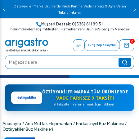
Öztiryakiler Marka Ürünlerde Kredi Kartına Vade Farksız 9 Ay'a Varan
Taksit İmkanı!
Müşteri Destek:
0(536) 611 99 51
İndirimdekiler
İletişim
Müşteri Hizmetleri
Yeni Ürünler
Siparişim Nerede?
0
Giriş Yap / Kaydol
ÖZTIRYAKILER MARKA TÜM ÜRÜNLERDE
VADE FARKSIZ 9 TAKSIT!
9 Taksitten Yararlanmak İçin Tıklayın!
Anasayfa
/
Ana Mutfak Ekipmanları
/
Endüstriyel Buz Makinesi
/
Öztiryakiler Buz Makineleri