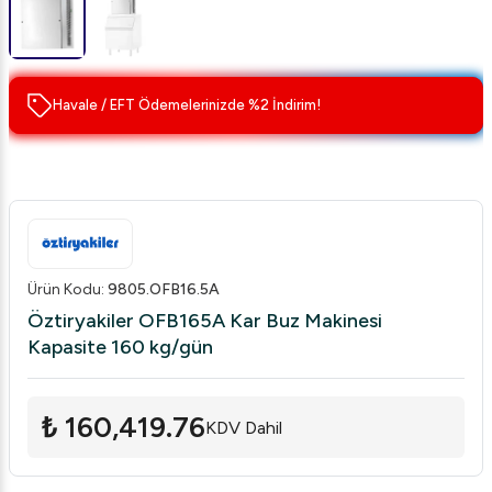
Havale / EFT Ödemelerinizde %2 İndirim!
Ürün Kodu
:
9805.OFB16.5A
Öztiryakiler OFB165A Kar Buz Makinesi
Kapasite 160 kg/gün
₺ 160,419.76
KDV Dahil