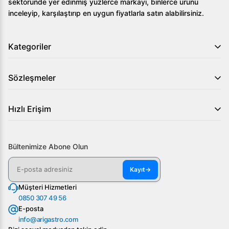
sektöründe yer edinmiş yüzlerce markayı, binlerce ürünü
getiriyor. Detaylı bilgi almak için bizimle iletişime geçin ve
inceleyip, karşılaştırıp en uygun fiyatlarla satın alabilirsiniz.
bu benzersiz makinenin avantajlarını keşfedin.
Kategoriler
Sözleşmeler
Hızlı Erişim
Bültenimize Abone Olun
Kayıt
→
Müşteri Hizmetleri
0850 307 49 56
E-posta
info@arigastro.com