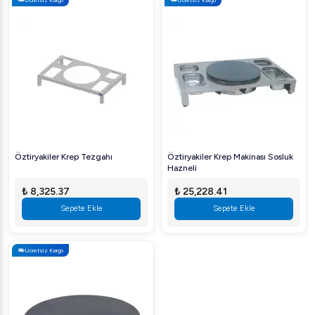
Güç:
3000 W
Gerilim:
220-240V / 50-60Hz
Ölçüler:
400 x 400 x 180 mm
Öztiryakiler'in güvenilirliği ve yenilikçi teknolojisi ile
tasarlanan bu krep makinesi, endüstriyel mutfağınızda
değerli bir yardımcı olacaktır. Profesyonel kalitenin tadını
çıkarın!
Öztiryakiler Krep Tezgahı
Öztiryakiler Krep Makinası Sosluk
Hazneli
₺ 8,325.37
₺ 25,228.41
Sepete Ekle
Sepete Ekle
Ücretsiz Kargo