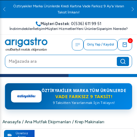
Öztiryakiler Marka Ürünlerde Kredi Kartına Vade Farksız 9 Ay'a Varan
Taksit İmkanı!
Müşteri Destek:
0(536) 611 99 51
İndirimdekiler
İletişim
Müşteri Hizmetleri
Yeni Ürünler
Siparişim Nerede?
0
Giriş Yap / Kaydol
ÖZTIRYAKILER MARKA TÜM ÜRÜNLERDE
VADE FARKSIZ 9 TAKSIT!
9 Taksitten Yararlanmak İçin Tıklayın!
Anasayfa
/
Ana Mutfak Ekipmanları
/
Krep Makinaları
Ücretsiz
Kargo