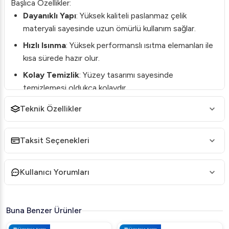
Başlıca Özellikler:
Dayanıklı Yapı
: Yüksek kaliteli paslanmaz çelik
materyali sayesinde uzun ömürlü kullanım sağlar.
Hızlı Isınma
: Yüksek performanslı ısıtma elemanları ile
kısa sürede hazır olur.
Kolay Temizlik
: Yüzey tasarımı sayesinde
temizlemesi oldukça kolaydır.
Ayarlanabilir Isı Kontrolü
: Farklı yiyecek türlerine
Teknik Özellikler
göre özelleştirilebilir sıcaklık ayarı.
Kullanım Alanları:
Taksit Seçenekleri
Öztiryakiler OZK 40 02, kafelerden restoranlara kadar
geniş bir yelpazede kullanılabilir. Özellikle kahvaltı
Kullanıcı Yorumları
menülerinizi zenginleştirecek ve krep hazırlığınızı
hızlandıracak bu makine ile daha lezzetli sonuçlar elde
edebilirsiniz.
Buna Benzer Ürünler
Teknik Özellikler:
Ücretsiz Kargo
Ücretsiz Kargo