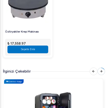
Öztiryakiler Krep Makinası
₺ 17,558.97
Sepete Ekle
İlginizi Çekebilir
Ücretsiz Kargo