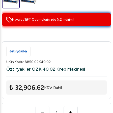
Havale / EFT Ödemelerinizde %2 İndirim!
Ürün Kodu
:
8850.02K40.02
Öztiryakiler OZK 40 02 Krep Makinesi
₺ 32,906.62
KDV Dahil
1