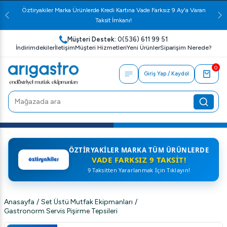
Öztiryakiler Marka Ürünlerde Kredi Kartına Vade Farksız 9 Ay'a Varan
Taksit İmkanı!
Müşteri Destek:
0(536) 611 99 51
İndirimdekiler
İletişim
Müşteri Hizmetleri
Yeni Ürünler
Siparişim Nerede?
0
Giriş Yap / Kaydol
ÖZTIRYAKILER MARKA TÜM ÜRÜNLERDE
VADE FARKSIZ 9 TAKSIT!
9 Taksitten Yararlanmak İçin Tıklayın!
Anasayfa
/
Set Üstü Mutfak Ekipmanları
/
Gastronorm Servis Pişirme Tepsileri