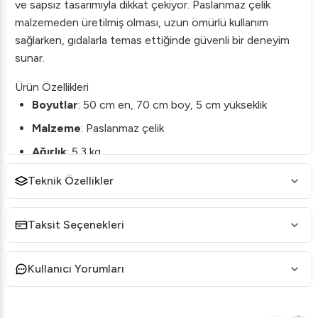
ve sapsız tasarımıyla dikkat çekiyor. Paslanmaz çelik
malzemeden üretilmiş olması, uzun ömürlü kullanım
sağlarken, gıdalarla temas ettiğinde güvenli bir deneyim
sunar.
Ürün Özellikleri
Boyutlar
: 50 cm en, 70 cm boy, 5 cm yükseklik
Malzeme
: Paslanmaz çelik
Ağırlık
: 5.3 kg
Hacim
: 17 litre
Teknik Özellikler
Kalınlık
: 0.80 mm
Tasarım
: Kapaklı ve sapsız
Taksit Seçenekleri
Kullanım Alanları
Bu tepsi, özellikle restoran, otel mutfakları ve diğer
Kullanıcı Yorumları
profesyonel yemek hizmeti sunan işletmeler için idealdir.
Geniş yüzey alanı sayesinde toplu yemek hazırlıkları için