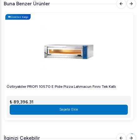
Buna Benzer Ürünler
kullanımıyla mutfağınıza değer katar.
Ücretsiz Kargo
Öztiryakiler kalitesi ve mühendisliğinin ürünü olan bu fırın,
işletmenizde verimliliği artırarak müşterilerinizi tatmin
edecek sonuçlar sunar. Ağır şartlar altında bile güvenilir
performans sergileyen bu ürünle, yemeklerinizi hızla ve
kusursuz bir şekilde hazırlayın.
Öztiryakiler PROFI 10570 E Pide Pizza Lahmacun Fırını Tek Katlı
₺ 89,396.31
Sepete Ekle
İlginizi Çekebilir