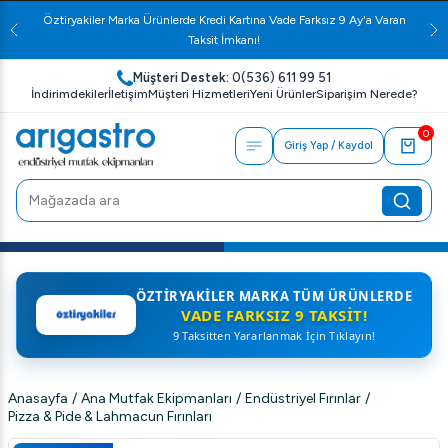
Öztiryakiler Marka Ürünlerde Kredi Kartına Vade Farksız 9 Ay'a Varan
Taksit İmkanı!
Müşteri Destek:
0(536) 611 99 51
İndirimdekiler
İletişim
Müşteri Hizmetleri
Yeni Ürünler
Siparişim Nerede?
0
Giriş Yap / Kaydol
ÖZTIRYAKILER MARKA TÜM ÜRÜNLERDE
VADE FARKSIZ 9 TAKSIT!
9 Taksitten Yararlanmak İçin Tıklayın!
Anasayfa
/
Ana Mutfak Ekipmanları
/
Endüstriyel Fırınlar
/
Pizza & Pide & Lahmacun Fırınları