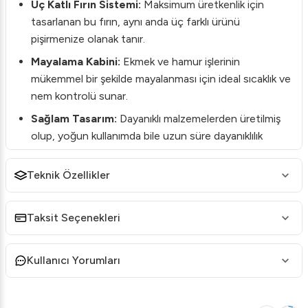
Üç Katlı Fırın Sistemi:
Maksimum üretkenlik için
tasarlanan bu fırın, aynı anda üç farklı ürünü
pişirmenize olanak tanır.
Mayalama Kabini:
Ekmek ve hamur işlerinin
mükemmel bir şekilde mayalanması için ideal sıcaklık ve
nem kontrolü sunar.
Sağlam Tasarım:
Dayanıklı malzemelerden üretilmiş
olup, yoğun kullanımda bile uzun süre dayanıklılık
gösterir.
Teknik Özellikler
Kolay Temizlik:
Çıkarılabilir parçalar ve kolayca ulaşılan
yüzeyler sayesinde temizlik işlemleri hızlı ve
zahmetsizdir.
Taksit Seçenekleri
Kullanım Alanları:
Öztiryakiler PROFI 10570, pide, pizza ve lahmacun gibi
Kullanıcı Yorumları
çeşitlerin mükemmel pişirilmesi için özellikle endüstriyel
mutfaklarda idealdir. Yoğun restoranlar ve fırınlar için
tasarlanmış olan bu cihaz, geniş kapasitesi ve pratik