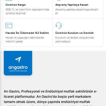
Ücretsiz Kargo
Alışveriş Yaptıkça Kazan
3000 TL ve üzeri tüm siparişlerinizde
Alışveriş yaptıkça kazanmaya devam
ücretsiz teslimat.
et
Havale İle Ödemede %2 İndirim
Ücretsiz Kurulum ve Destek
Havale ile yapacağın ödemelerde
Kurulum ve destek süreçlerinde
indirimi yakala
yanınızdayız.
Arı Gastro, Profesyonel ve Endüstriyel mutfak sektörünün e-
ticaret platformudur. Arı Gastro'da başta yerli markaların
tamamı olmak üzere, dünya çapında endüstriyel mutfak