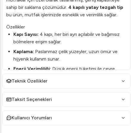
sahip bir saklama çözümüdür.
4 kapılı yatay tezgah tip
bu ürün, mutfak işlerinizde esneklik ve verimlilik sağlar.
Özellikler
Kapı Sayısı:
4 kapı, her biri ayrı açılabilir ve bağımsız
bölmelere erişim sağlar.
Kaplama:
Paslanmaz çelik yüzeyler, uzun ömür ve
hijyenik kullanım sunar.
Enerji Verimliliği:
Düşük enerji tüketimi ile çevre
dostudur.
Teknik Özellikler
Saklama Alanı:
Yüksek hacimli depolama kapasitesi,
büyük miktarlarda gıda saklamanıza olanak tanır.
Taksit Seçenekleri
Sıcaklık Kontrolü:
Hassas sıcaklık kontrol ayarları ile
yiyeceklerinizi ideal koşullarda saklarsınız.
Kullanıcı Yorumları
Neden Öztiryakiler TA 460 LMV?
Bu derin dondurucu, yoğun iş temposuna sahip mutfaklar