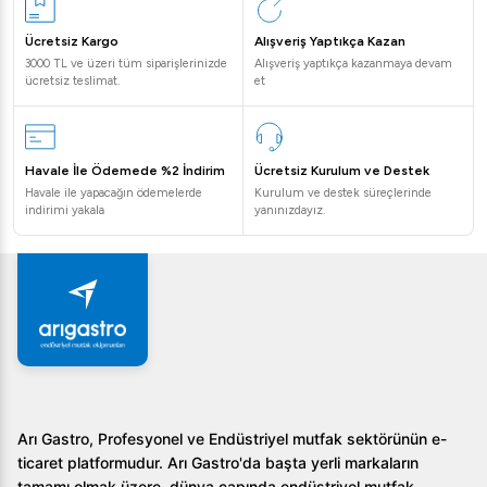
Ücretsiz Kargo
Alışveriş Yaptıkça Kazan
3000 TL ve üzeri tüm siparişlerinizde
Alışveriş yaptıkça kazanmaya devam
ücretsiz teslimat.
et
Havale İle Ödemede %2 İndirim
Ücretsiz Kurulum ve Destek
Havale ile yapacağın ödemelerde
Kurulum ve destek süreçlerinde
indirimi yakala
yanınızdayız.
Arı Gastro, Profesyonel ve Endüstriyel mutfak sektörünün e-
ticaret platformudur. Arı Gastro'da başta yerli markaların
tamamı olmak üzere, dünya çapında endüstriyel mutfak