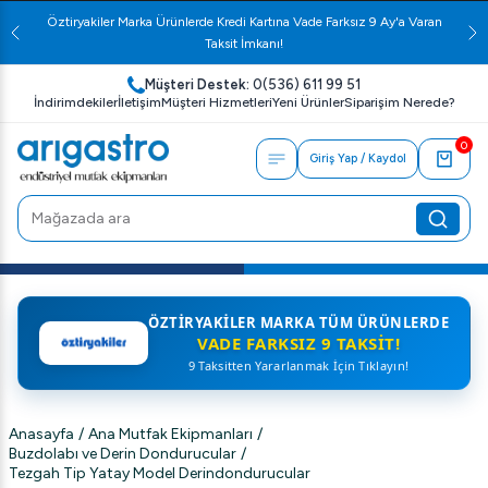
Öztiryakiler Marka Ürünlerde Kredi Kartına Vade Farksız 9 Ay'a Varan
Taksit İmkanı!
Müşteri Destek:
0(536) 611 99 51
İndirimdekiler
İletişim
Müşteri Hizmetleri
Yeni Ürünler
Siparişim Nerede?
0
Giriş Yap / Kaydol
ÖZTIRYAKILER MARKA TÜM ÜRÜNLERDE
VADE FARKSIZ 9 TAKSIT!
9 Taksitten Yararlanmak İçin Tıklayın!
Anasayfa
/
Ana Mutfak Ekipmanları
/
Buzdolabı ve Derin Dondurucular
/
Tezgah Tip Yatay Model Derindondurucular