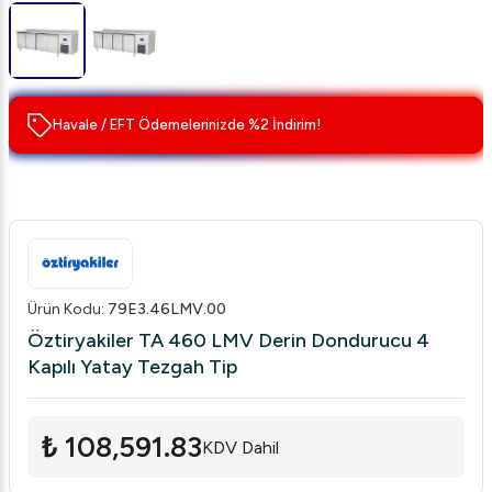
Havale / EFT Ödemelerinizde %2 İndirim!
Ürün Kodu
:
79E3.46LMV.00
Öztiryakiler TA 460 LMV Derin Dondurucu 4
Kapılı Yatay Tezgah Tip
₺ 108,591.83
KDV Dahil