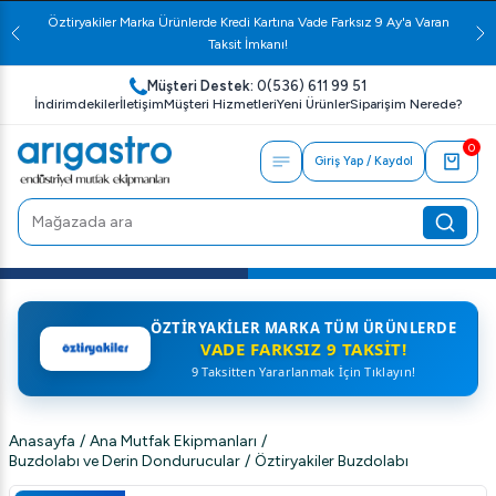
Öztiryakiler Marka Ürünlerde Kredi Kartına Vade Farksız 9 Ay'a Varan
Taksit İmkanı!
Müşteri Destek:
0(536) 611 99 51
İndirimdekiler
İletişim
Müşteri Hizmetleri
Yeni Ürünler
Siparişim Nerede?
0
Giriş Yap / Kaydol
ÖZTIRYAKILER MARKA TÜM ÜRÜNLERDE
VADE FARKSIZ 9 TAKSIT!
9 Taksitten Yararlanmak İçin Tıklayın!
Anasayfa
/
Ana Mutfak Ekipmanları
/
Buzdolabı ve Derin Dondurucular
/
Öztiryakiler Buzdolabı