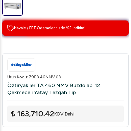
Havale / EFT Ödemelerinizde %2 İndirim!
Ürün Kodu
:
79E3.46NMV.03
Öztiryakiler TA 460 NMV Buzdolabı 12
Çekmeceli Yatay Tezgah Tip
₺ 163,710.42
KDV Dahil