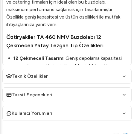
ve catering firmaları için ideal olan bu buzdolabı,
maksimum performans sağlamak için tasarlanmıştır.
Özellikle geniş kapasitesi ve üstün özellikleri ile mutfak
ihtiyaçlarınıza yanıt verir.
Öztiryakiler TA 460 NMV Buzdolabı 12
Çekmeceli Yatay Tezgah Tip Özellikleri
12 Çekmeceli Tasarım
: Geniş depolama kapasitesi
sunarak, yiyeceklerinizi düzenli bir şekilde saklamanızı
sağlar.
Teknik Özellikler
304 Kalite Paslanmaz Çelik
: Dayanıklılığı ve uzun
ömürlülüğü artırır, aynı zamanda hijyenik bir yapı sunar.
Taksit Seçenekleri
HACCP Dijital Kontrol Paneli
: Gelişmiş sıcaklık
kontrolü ile yiyeceklerinizin taze kalmasını sağlar.
Kullanıcı Yorumları
-2/+8 °C Çalışma Sıcaklığı
: Geniş sıcaklık aralığı ile
farklı türde yiyecekleri saklamanıza imkân tanır.