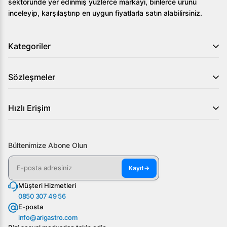
sektöründe yer edinmiş yüzlerce markayı, binlerce ürünü
endüstriler için uygundur?
inceleyip, karşılaştırıp en uygun fiyatlarla satın alabilirsiniz.
Oteller, restoranlar ve catering firmaları gibi yoğun
kullanım gerektiren endüstriler için idealdir.
Kategoriler
2.
Hangi materyalden yapılmıştır?
Sözleşmeler
Yüksek kalite 304 paslanmaz çelikten üretilmiştir.
3.
Soğutma sistemi nasıldır?
Hızlı Erişim
Yüksek verimli mono-block soğutma sistemi ile
donatılmıştır.
Bültenimize Abone Olun
Öztiryakiler TA 460 NMV Buzdolabı 8 Çekmeceli Yatay
Tezgah Tip ile mutfağınızda verimliliği ve hijyeni artırın.
Kayıt
→
Daha fazla bilgi için bizimle iletişime geçin!
Müşteri Hizmetleri
0850 307 49 56
E-posta
info@arigastro.com