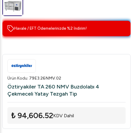
Havale / EFT Ödemelerinizde %2 İndirim!
Ürün Kodu
:
79E3.26NMV.02
Öztiryakiler TA 260 NMV Buzdolabı 4
Çekmeceli Yatay Tezgah Tip
₺ 94,606.52
KDV Dahil