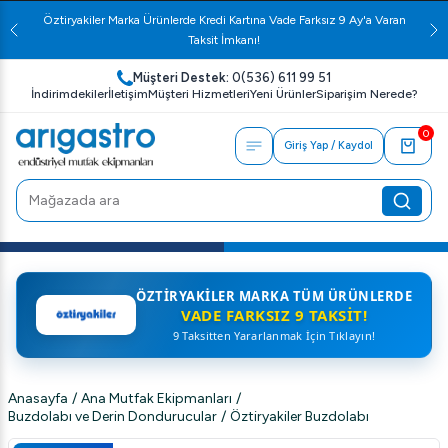
Öztiryakiler Marka Ürünlerde Kredi Kartına Vade Farksız 9 Ay'a Varan
Taksit İmkanı!
Müşteri Destek:
0(536) 611 99 51
İndirimdekiler
İletişim
Müşteri Hizmetleri
Yeni Ürünler
Siparişim Nerede?
0
Giriş Yap / Kaydol
ÖZTIRYAKILER MARKA TÜM ÜRÜNLERDE
VADE FARKSIZ 9 TAKSIT!
9 Taksitten Yararlanmak İçin Tıklayın!
Anasayfa
/
Ana Mutfak Ekipmanları
/
Buzdolabı ve Derin Dondurucular
/
Öztiryakiler Buzdolabı