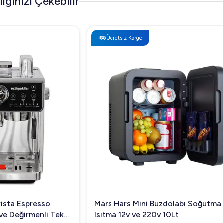
İlginizi Çekebilir
Ücretsiz Kargo
Ücretsiz Kargo
Mars Hars Mini Buzdolabı Soğutma ve
Vosco Buz Ma
Isıtma 12v ve 220v 10Lt