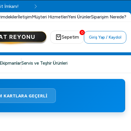
it İmkanı!
rimdekiler
İletişim
Müşteri Hizmetleri
Yeni Ürünler
Siparişim Nerede?
0
Sepetim
Giriş Yap / Kaydol
Ekipmanlar
Servis ve Teşhir Ürünleri
M KARTLARA GEÇERLİ