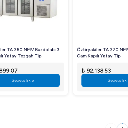
zdolabı 3
Öztiryakiler TA 370 NMV Buzdolabı 3
p
Cam Kapılı Yatay Tip
₺ 92,138.53
Sepete Ekle