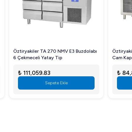
 TA 270 NMV E3 Buzdolabı
Öztiryakiler TA 360 NMV Bu
Yatay Tip
Cam Kapılı Yatay Tezgah Ti
9.83
₺ 84,899.07
Sepete Ekle
Sepete Ekle