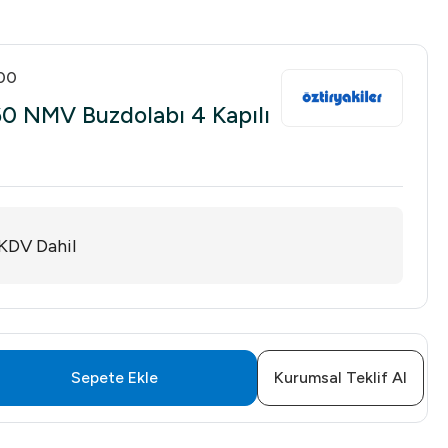
00
60 NMV Buzdolabı 4 Kapılı
KDV Dahil
Sepete Ekle
Kurumsal Teklif Al