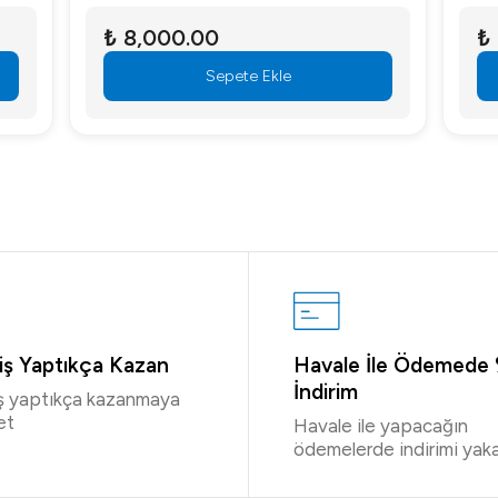
.00
₺ 115,000.00
Sepete Ekle
Sepete Ekle
riş Yaptıkça Kazan
Havale İle Ödemede
İndirim
iş yaptıkça kazanmaya
et
Havale ile yapacağın
ödemelerde indirimi yaka