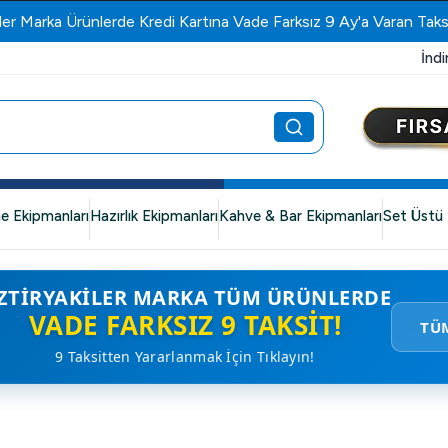
ler Marka Ürünlerde Kredi Kartına Vade Farksız 9 Ay'a Varan Taks
İndi
e Ekipmanları
Hazırlık Ekipmanları
Kahve & Bar Ekipmanları
Set Üstü 
ZTIRYAKILER MARKA TÜM ÜRÜNLERDE
VADE FARKSIZ 9 TAKSIT!
TÜ
9 Taksitten Yararlanmak İçin Tıklayın!