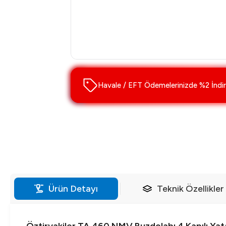
Havale / EFT Ödemelerinizde %2 İndir
Ürün Detayı
Teknik Özellikler