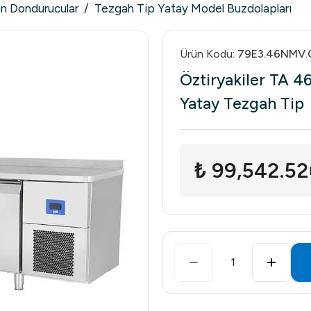
in Dondurucular
/
Tezgah Tip Yatay Model Buzdolapları
Ürün Kodu
:
79E3.46NMV.
Öztiryakiler TA 4
Yatay Tezgah Tip
₺ 99,542.52
1