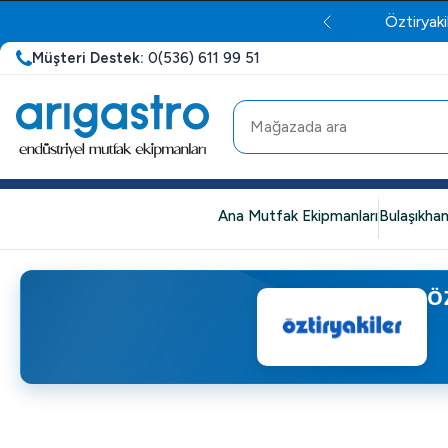
Öztiryaki
Müşteri Destek:
0(536) 611 99 51
Ana Mutfak Ekipmanları
Bulaşıkhan
Ö