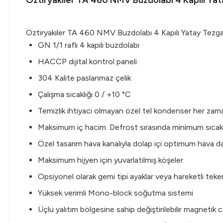
Öztiryakiler TA 460 NMV Buzdolabı 4 Kapılı Ya
Öztiryakiler TA 460 NMV Buzdolabı 4 Kapılı Yatay Tezg
GN 1/1 raflı 4 kapılı buzdolabı
HACCP dijital kontrol paneli
304 Kalite paslanmaz çelik
Çalışma sıcaklığı 0 / +10 °C
Temizlik ihtiyacı olmayan özel tel kondenser her za
Maksimum iç hacim. Defrost sırasında minimum sıcaklık
Özel tasarım hava kanalıyla dolap içi optimum hava da
Maksimum hijyen için yuvarlatılmış köşeler
Opsiyonel olarak gemi tipi ayaklar veya hareketli tek
Yüksek verimli Mono-block soğutma sistemi
Üçlü yalıtım bölgesine sahip değiştirilebilir magnetik co