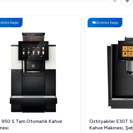
Ücretsiz Kargo
Kahve
Öztiryakiler E30T Süper Otomatik
Kahve Makinesi, Şebeke Bağlantılı