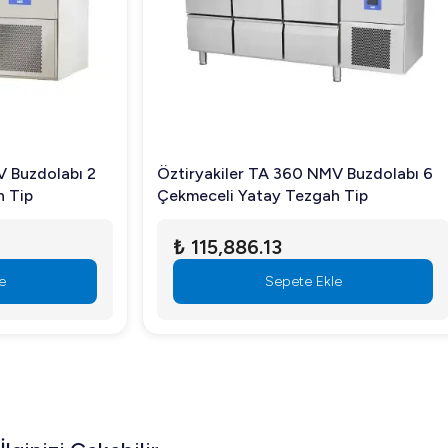
Volt: 220-240 V
Frekans: 50 Hz
Maksimum Gürültü: 60
Koruma Sınıfı: IPX5
Ürün Menşei: Türkiye
Öztiryakiler TA 360 NMV Buzdolabı 6
Öztiryakiler
Çekmeceli Yatay Tezgah Tip
6 Çekmeceli 
₺ 115,886.13
₺ 111,05
Sepete Ekle