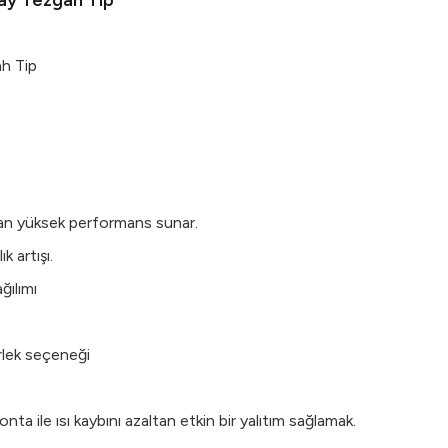
tay Tezgah Tip
ah Tip
man yüksek performans sunar.
 artışı.
ğılımı
erlek seçeneği
nta ile ısı kaybını azaltan etkin bir yalıtım sağlamak.