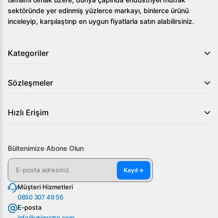
temizlik işlemleri son derece kolaydır.
sektöründe yer edinmiş yüzlerce markayı, binlerce ürünü
Öztiryakiler TA 470 LMV Derin Dondurucu, mutfağınızda
inceleyip, karşılaştırıp en uygun fiyatlarla satın alabilirsiniz.
istediğiniz yüksek performansı sunarken, enerji tasarrufu ve
kullanım kolaylığı ile iş süreçlerinizi hızlandırır. Daha fazla bilgi ve
Kategoriler
sipariş için Arıgastro web sitesini ziyaret edin!
Sözleşmeler
Hızlı Erişim
Bültenimize Abone Olun
Kayıt
→
Müşteri Hizmetleri
0850 307 49 56
E-posta
info@arigastro.com