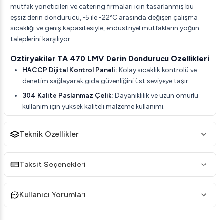
mutfak yöneticileri ve catering firmaları için tasarlanmış bu
eşsiz derin dondurucu, -5 ile -22°C arasında değişen çalışma
sıcaklığı ve geniş kapasitesiyle, endüstriyel mutfakların yoğun
taleplerini karşılıyor.
Öztiryakiler TA 470 LMV Derin Dondurucu Özellikleri
HACCP Dijital Kontrol Paneli:
Kolay sıcaklık kontrolü ve
denetim sağlayarak gıda güvenliğini üst seviyeye taşır.
304 Kalite Paslanmaz Çelik:
Dayanıklılık ve uzun ömürlü
kullanım için yüksek kaliteli malzeme kullanımı.
Yüksek Performanslı Tel Kondenser:
Temizlik ihtiyacı
olmadan yüksek performans sunar.
Teknik Özellikler
Otomatik Defrost Özelliği:
Defrost sırasında minimum
sıcaklık artışı ile maksimum verimlilik sağlar.
Taksit Seçenekleri
Özel Tasarım Hava Kanalı:
Dolap içi hava dağılımını
optimize ederek homojen soğutma sunar.
Kullanıcı Yorumları
Yuvarlatılmış Köşeler:
Hijyen için tasarlanmış, kolay
temizlenen iç yüzeyler.