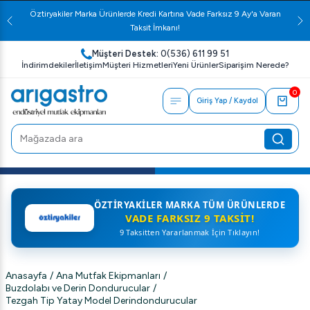
Öztiryakiler Marka Ürünlerde Kredi Kartına Vade Farksız 9 Ay'a Varan
Taksit İmkanı!
Müşteri Destek:
0(536) 611 99 51
İndirimdekiler
İletişim
Müşteri Hizmetleri
Yeni Ürünler
Siparişim Nerede?
0
Giriş Yap / Kaydol
ÖZTIRYAKILER MARKA TÜM ÜRÜNLERDE
VADE FARKSIZ 9 TAKSIT!
9 Taksitten Yararlanmak İçin Tıklayın!
Anasayfa
/
Ana Mutfak Ekipmanları
/
Buzdolabı ve Derin Dondurucular
/
Tezgah Tip Yatay Model Derindondurucular