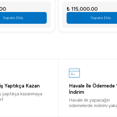
.00
₺ 115,000.00
Sepete Ekle
Sepete Ekle
riş Yaptıkça Kazan
Havale İle Ödemede
İndirim
iş yaptıkça kazanmaya
et
Havale ile yapacağın
ödemelerde indirimi yaka