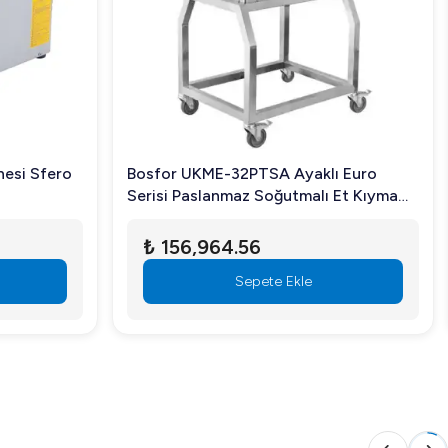
tir. Sağladığı kolaylık ve verimlilikle işletmelerinizin
nesi Sfero
Bosfor UKME-32PTSA Ayaklı Euro
Serisi Paslanmaz Soğutmalı Et Kıyma
Makinesi No:32
₺ 156,964.56
Sepete Ekle