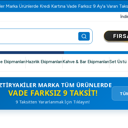
ler Marka Ürünlerde Kredi Kartına Vade Farksız 9 Ay'a Varan Taks
İndi
e Ekipmanları
Hazırlık Ekipmanları
Kahve & Bar Ekipmanları
Set Üstü 
ZTIRYAKILER MARKA TÜM ÜRÜNLERDE
VADE FARKSIZ 9 TAKSIT!
TÜ
9 Taksitten Yararlanmak İçin Tıklayın!