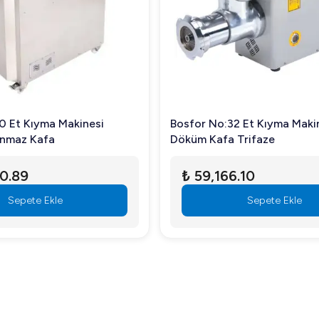
nda tutarak uzun süreli çalışmalar için motoru serin tutar.
 araya getirerek profesyonel mutfakların vazgeçilmezi haline gelmiş
inceleyin ve işletmenizin üretkenliğini artırın!
0 Et Kıyma Makinesi
Bosfor No:32 Et Kıyma Maki
anmaz Kafa
Döküm Kafa Trifaze
0.89
₺ 59,166.10
Sepete Ekle
Sepete Ekle