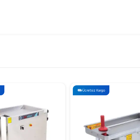
, yüksek kapasitesi ve dayanıklılığıdır. Saati 400 kg et işleme k
Ücretsiz Kargo
lerini işlemek için uygundur.
m oldukça kolaydır. Ayrıca, ileri-geri çalışma sistemi tıkanmaları