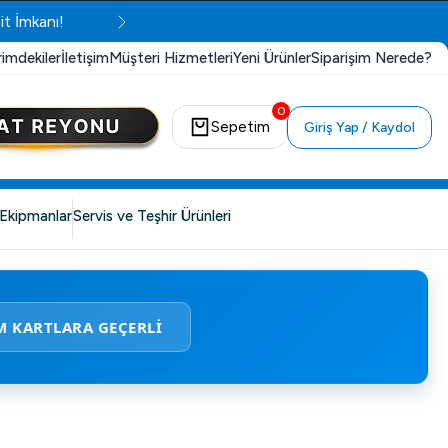
it İmkanı!
rimdekiler
İletişim
Müşteri Hizmetleri
Yeni Ürünler
Siparişim Nerede?
0
Sepetim
Giriş Yap / Kaydol
Ekipmanlar
Servis ve Teşhir Ürünleri
M KARTLARA GEÇERLİ