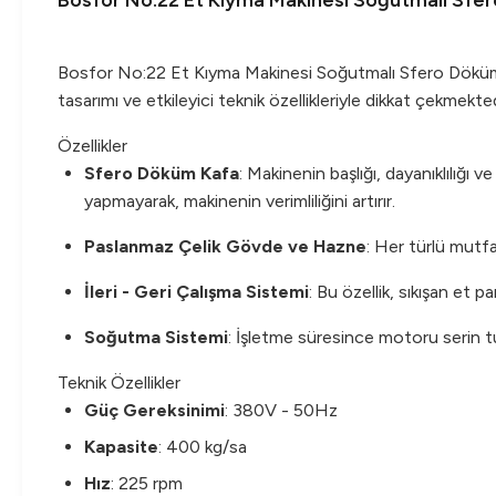
Bosfor No:22 Et Kıyma Makinesi Soğutmalı Sfe
Bosfor No:22 Et Kıyma Makinesi Soğutmalı Sfero Döküm Ka
tasarımı ve etkileyici teknik özellikleriyle dikkat çekmek
Özellikler
Sfero Döküm Kafa
: Makinenin başlığı, dayanıklılığ
yapmayarak, makinenin verimliliğini artırır.
Paslanmaz Çelik Gövde ve Hazne
: Her türlü mutfa
İleri - Geri Çalışma Sistemi
: Bu özellik, sıkışan et pa
Soğutma Sistemi
: İşletme süresince motoru serin tu
Teknik Özellikler
Güç Gereksinimi
: 380V - 50Hz
Kapasite
: 400 kg/sa
Hız
: 225 rpm