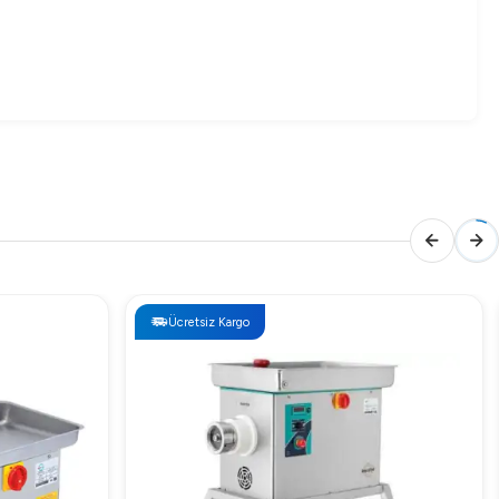
apasitesine sahip olan bu makine, yoğun iş temposu olan
Ücretsiz Kargo
 önceden çözerek, bakım süresini minimuma indirir.