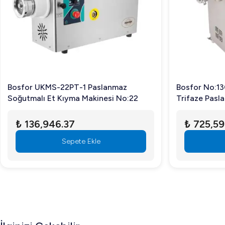
Soğutma sistemi, motorun sıcaklık seviyesini kontrol altı
Bosfor No:22 Et Kıyma Makinesi, yeniliği ve teknolojiyi bir
ayrılmaz bir parçası olacaktır. Şimdi bu mükemmel makineyi 
Bosfor UKMS-22PT-1 Paslanmaz
Bosfor No:13
Soğutmalı Et Kıyma Makinesi No:22
Trifaze Pasl
₺ 136,946.37
₺ 725,59
Sepete Ekle