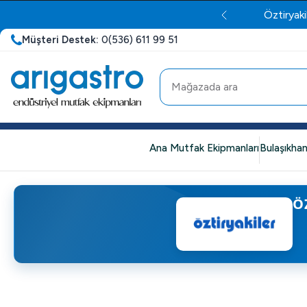
Öztiryaki
Müşteri Destek:
0(536) 611 99 51
Ana Mutfak Ekipmanları
Bulaşıkhan
Ö