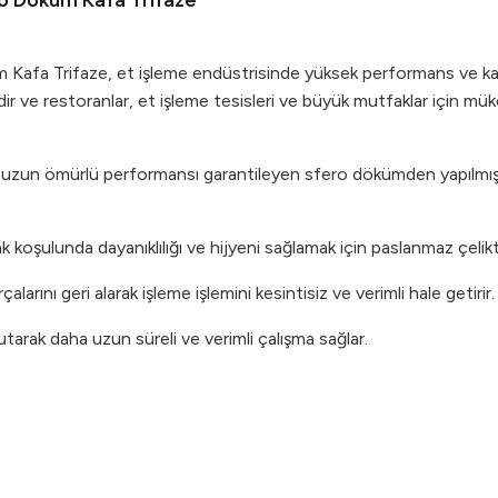
ro Döküm Kafa Trifaze
fa Trifaze, et işleme endüstrisinde yüksek performans ve kalite
tedir ve restoranlar, et işleme tesisleri ve büyük mutfaklar için 
ı ve uzun ömürlü performansı garantileyen sfero dökümden yapılmı
k koşulunda dayanıklılığı ve hijyeni sağlamak için paslanmaz çelikte
rçalarını geri alarak işleme işlemini kesintisiz ve verimli hale getirir.
tarak daha uzun süreli ve verimli çalışma sağlar.