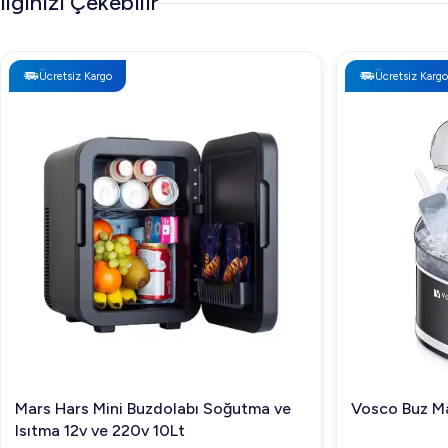
İlginizi Çekebilir
Ücretsiz Kargo
Ücretsiz Kargo
Mars Hars Mini Buzdolabı Soğutma ve
Vosco Buz Ma
Isıtma 12v ve 220v 10Lt