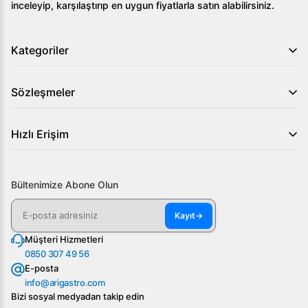
inceleyip, karşılaştırıp en uygun fiyatlarla satın alabilirsiniz.
Öztiryakiler Borulu Tip Sıcak Teşhir Dolabı, 360 lt,
150x70x135 cm ile mutfağınızda profesyonelliğin ve
Kategoriler
kaliteyi bir arada yaşayın. Detaylı bilgi ve sipariş için
Arıgastro web sitemizi ziyaret edin!
Sözleşmeler
Hızlı Erişim
Bültenimize Abone Olun
Kayıt
→
Müşteri Hizmetleri
0850 307 49 56
E-posta
info@arigastro.com
Bizi sosyal medyadan takip edin