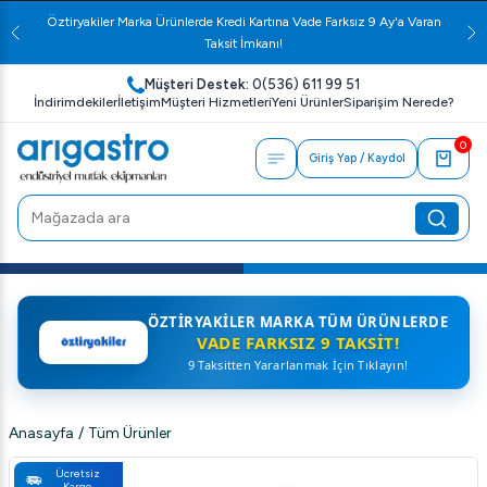
Öztiryakiler Marka Ürünlerde Kredi Kartına Vade Farksız 9 Ay'a Varan
Taksit İmkanı!
Müşteri Destek:
0(536) 611 99 51
İndirimdekiler
İletişim
Müşteri Hizmetleri
Yeni Ürünler
Siparişim Nerede?
0
Giriş Yap / Kaydol
ÖZTIRYAKILER MARKA TÜM ÜRÜNLERDE
VADE FARKSIZ 9 TAKSIT!
9 Taksitten Yararlanmak İçin Tıklayın!
Anasayfa
/
Tüm Ürünler
Ücretsiz
Kargo