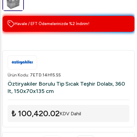
Havale / EFT Ödemelerinizde %2 İndirim!
Ürün Kodu
:
7ETD.14H15.SS
Öztiryakiler Borulu Tip Sıcak Teşhir Dolabı, 360
lt, 150x70x135 cm
₺ 100,420.02
KDV Dahil