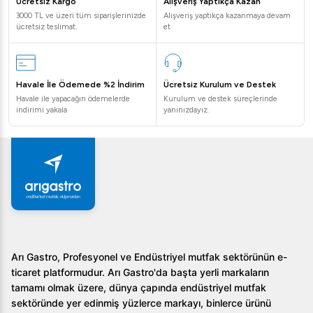
Ücretsiz Kargo
Alışveriş Yaptıkça Kazan
3000 TL ve üzeri tüm siparişlerinizde
Alışveriş yaptıkça kazanmaya devam
1. Bu teşhir dolabı hangi segmentteki işletmelere
ücretsiz teslimat.
et
uygundur?
Bu dolap, restoranlar, oteller ve catering firmaları için
Havale İle Ödemede %2 İndirim
Ücretsiz Kurulum ve Destek
idealdir, çünkü yüksek kapasitesi ve dayanıklılığı ile bu tür
Havale ile yapacağın ödemelerde
Kurulum ve destek süreçlerinde
işletmelerin ihtiyaçlarını karşılamaktadır.
indirimi yakala
yanınızdayız.
2. Sıcaklık ayarı nasıl yapılır?
Öztiryakiler Borulu Tip Sıcak Teşhir Dolabı, dijital
termostatı sayesinde kolaylıkla istenilen sıcaklık ayarına
getirilebilir. Ayar, 30°C ile 90°C arasında değişebilir.
3. Ürünün bakımı nasıl yapılmalıdır?
Arı Gastro, Profesyonel ve Endüstriyel mutfak sektörünün e-
Paslanmaz çelik yüzeyinin düzenli olarak temizlenmesi ve
ticaret platformudur. Arı Gastro'da başta yerli markaların
dijital kontrol panelinin dikkatlice kontrol edilmesi önerilir.
tamamı olmak üzere, dünya çapında endüstriyel mutfak
Ürün uzun süre kullanılmadan önce yetkili servis
sektöründe yer edinmiş yüzlerce markayı, binlerce ürünü
tarafından kontrol edilmelidir.