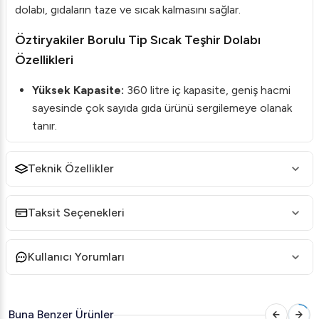
dolabı, gıdaların taze ve sıcak kalmasını sağlar.
Öztiryakiler Borulu Tip Sıcak Teşhir Dolabı
Özellikleri
Yüksek Kapasite:
360 litre iç kapasite, geniş hacmi
sayesinde çok sayıda gıda ürünü sergilemeye olanak
tanır.
Malzeme Kalitesi:
Gövde, dayanıklı ahşap ve
paslanmaz çelikten üretilmiştir, bu da uzun süreli
Teknik Özellikler
kullanım sağlar.
Sıcaklık Kontrolü:
30°C - 90°C aralığını kapsayan
Taksit Seçenekleri
dijital termostat ve termometre ile hassas sıcaklık
yönetimi sağlar.
Kullanıcı Yorumları
Enerji Verimliliği:
2000 watt'lık yapışkan rezistans
sistemi sayesinde enerji verimliliği ve etkin ısıtma
sunar.
Buna Benzer Ürünler