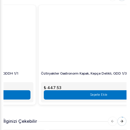
eşleştirilebilir.
Öztiryakiler, endüstriyel mutfak ekipmanlarında güvenilir
bir isimdir ve
Gastronorm Kapak GD 1/4
, mutfağınızın
olmazsa olmaz parçalarından biri olacaktır. Şimdi satın alın
ve mutfak operasyonlarınızı bir üst seviyeye taşıyın!
Öztiryakiler Gastronorm Kapak, Kepçe Delikli, GDD 1/3
₺ 447.53
Sepete Ekle
İlginizi Çekebilir