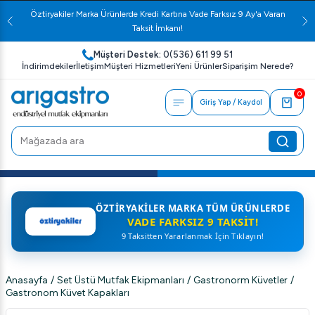
Öztiryakiler Marka Ürünlerde Kredi Kartına Vade Farksız 9 Ay'a Varan
Taksit İmkanı!
Müşteri Destek:
0(536) 611 99 51
İndirimdekiler
İletişim
Müşteri Hizmetleri
Yeni Ürünler
Siparişim Nerede?
0
Giriş Yap / Kaydol
ÖZTIRYAKILER MARKA TÜM ÜRÜNLERDE
VADE FARKSIZ 9 TAKSIT!
9 Taksitten Yararlanmak İçin Tıklayın!
Anasayfa
/
Set Üstü Mutfak Ekipmanları
/
Gastronorm Küvetler
/
Gastronom Küvet Kapakları