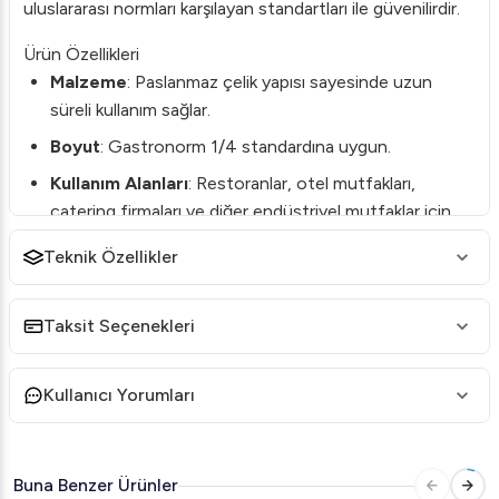
uluslararası normları karşılayan standartları ile güvenilirdir.
Ürün Özellikleri
Malzeme
: Paslanmaz çelik yapısı sayesinde uzun
süreli kullanım sağlar.
Boyut
: Gastronorm 1/4 standardına uygun.
Kullanım Alanları
: Restoranlar, otel mutfakları,
catering firmaları ve diğer endüstriyel mutfaklar için
uygundur.
Teknik Özellikler
Ürün Kodu
: GD 1/4
Neden Öztiryakiler Gastronorm Kapak GD 1/4?
Taksit Seçenekleri
Dayanıklılık
: Paslanmaz çelik yapısı ile aşınmalara karşı
dirençlidir.
Kullanıcı Yorumları
Hijyenik Tasarım
: Kolay temizlenebilir yüzeyi
sayesinde hijyen standartlarına uygundur.
Uyumluluk
: Diğer Gastronorm kaplar ile kolayca
Buna Benzer Ürünler