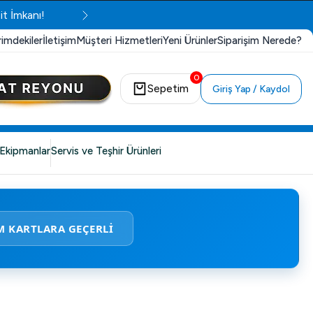
it İmkanı!
rimdekiler
İletişim
Müşteri Hizmetleri
Yeni Ürünler
Siparişim Nerede?
0
Sepetim
Giriş Yap / Kaydol
Ekipmanlar
Servis ve Teşhir Ürünleri
M KARTLARA GEÇERLİ