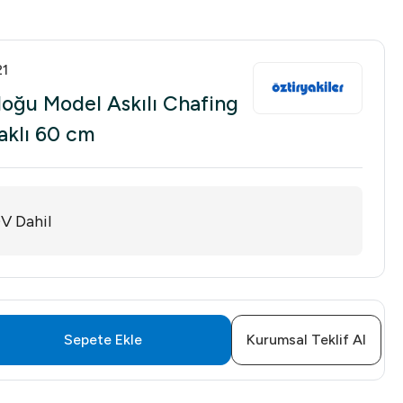
21
doğu Model Askılı Chafing
aklı 60 cm
V Dahil
Sepete Ekle
Kurumsal Teklif Al