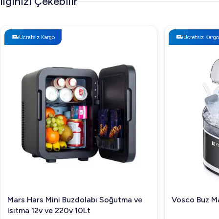
İlginizi Çekebilir
Ücretsiz Kargo
Ücretsiz Kargo
Mars Hars Mini Buzdolabı Soğutma ve
Vosco Buz Ma
Isıtma 12v ve 220v 10Lt