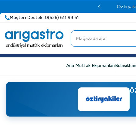
Öztiryaki
Müşteri Destek:
0(536) 611 99 51
Ana Mutfak Ekipmanları
Bulaşıkhan
Ö