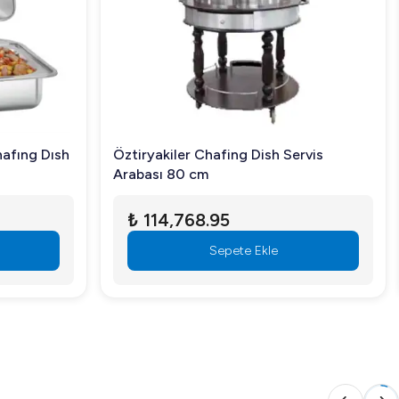
afıng Dısh
Öztiryakiler Chafing Dish Servis
Arabası 80 cm
₺ 114,768.95
Sepete Ekle