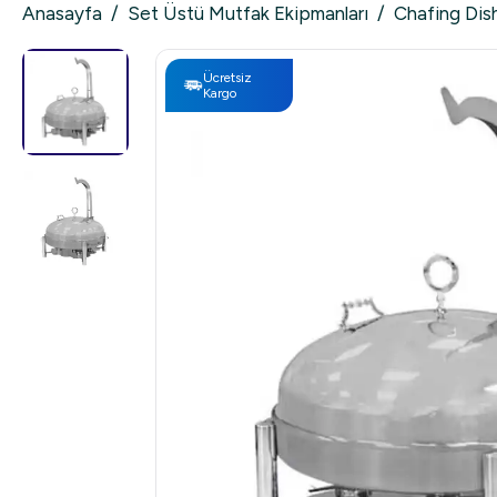
Anasayfa
/
Set Üstü Mutfak Ekipmanları
/
Chafing Dis
Ücretsiz
Kargo