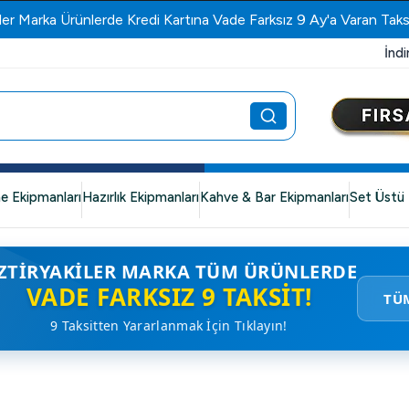
ler Marka Ürünlerde Kredi Kartına Vade Farksız 9 Ay'a Varan Taks
İndi
e Ekipmanları
Hazırlık Ekipmanları
Kahve & Bar Ekipmanları
Set Üstü 
ZTIRYAKILER MARKA TÜM ÜRÜNLERDE
VADE FARKSIZ 9 TAKSIT!
TÜ
9 Taksitten Yararlanmak İçin Tıklayın!