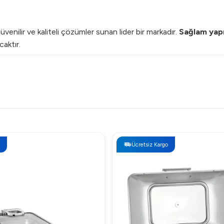
enilir ve kaliteli çözümler sunan lider bir markadır.
Sağlam yapı
aktır.
yemeklerinizi hem daha tarz hem de daha lezzetli bir şekilde sunun
Ücretsiz Kargo