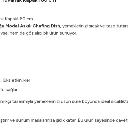
h Yuvarlak Kapaklı 60 cm
lak Kapaklı 60 cm
u Model Askılı Chafing Dish
, yemeklerinizi sıcak ve taze tut
vsel hem de göz alıcı bir ürün sunuyor.
 lüks etkinlikler
fu sağlar
nilikçi tasarımıyla yemeklerinizi uzun süre boyunca ideal sıcaklıkt
aştırır ve sunum masalarınıza şıklık katar. Bu ürün sayesinde dave