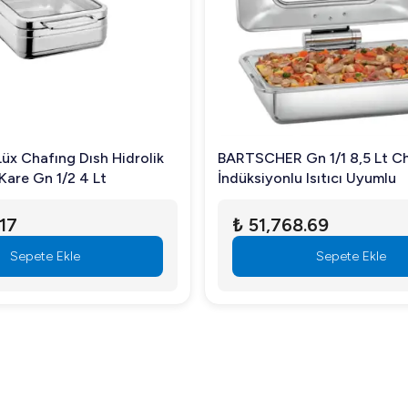
Lüx Chafıng Dısh Hidrolik
BARTSCHER Gn 1/1 8,5 Lt Ch
Kare Gn 1/2 4 Lt
İndüksiyonlu Isıtıcı Uyumlu
.17
₺ 51,768.69
Sepete Ekle
Sepete Ekle