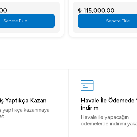
.00
₺ 115,000.00
Sepete Ekle
Sepete Ekle
riş Yaptıkça Kazan
Havale İle Ödemede
İndirim
iş yaptıkça kazanmaya
et
Havale ile yapacağın
ödemelerde indirimi yaka