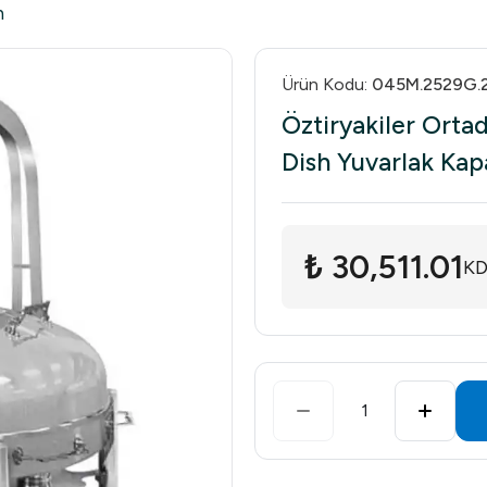
h
Ürün Kodu
:
045M.2529G.
Öztiryakiler Orta
Dish Yuvarlak Kap
₺ 30,511.01
KD
1