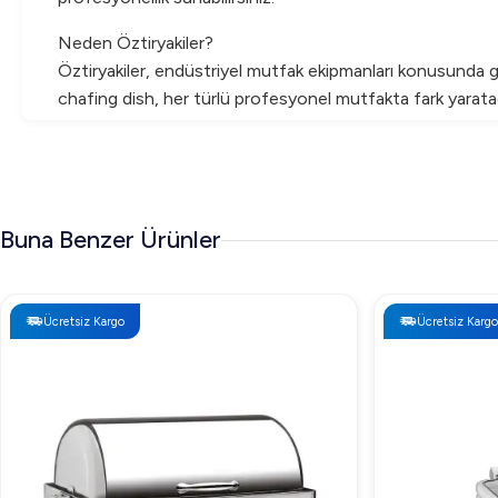
Neden Öztiryakiler?
Öztiryakiler, endüstriyel mutfak ekipmanları konusunda güv
chafing dish, her türlü profesyonel mutfakta fark yaratac
Öztiryakiler Ortadoğu Model Askılı Chafing Dish
ile 
Buna Benzer Ürünler
Ücretsiz Kargo
Ücretsiz Kargo