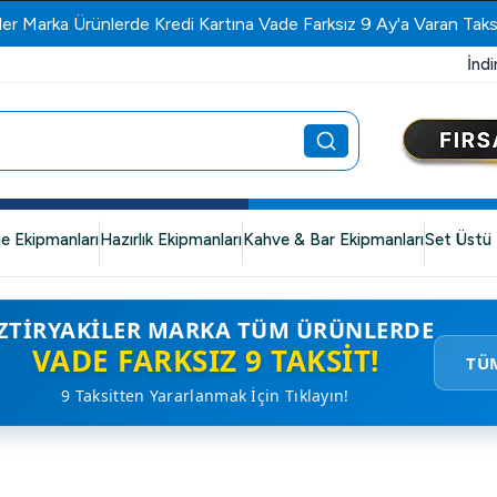
ler Marka Ürünlerde Kredi Kartına Vade Farksız 9 Ay'a Varan Taks
İndi
e Ekipmanları
Hazırlık Ekipmanları
Kahve & Bar Ekipmanları
Set Üstü 
ZTIRYAKILER MARKA TÜM ÜRÜNLERDE
VADE FARKSIZ 9 TAKSIT!
TÜ
9 Taksitten Yararlanmak İçin Tıklayın!