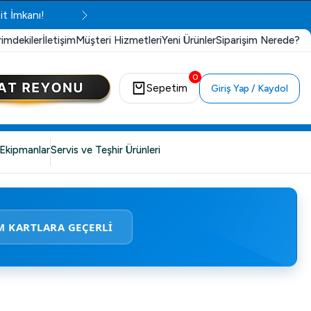
it İmkanı!
rimdekiler
İletişim
Müşteri Hizmetleri
Yeni Ürünler
Siparişim Nerede?
0
Sepetim
Giriş Yap / Kaydol
Ekipmanlar
Servis ve Teşhir Ürünleri
M KARTLARA GEÇERLİ