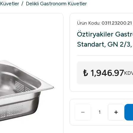
Küvetler
/
Delikli Gastronorm Küvetler
Ürün Kodu
:
0311.23200.21
Öztiryakiler Gastr
Standart, GN 2/3
₺ 1,946.97
KDV
1