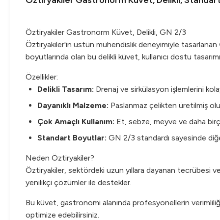
Öztiryakiler Gastronorm Küvet, Delikli, Standa
Öztiryakiler Gastronorm Küvet, Delikli, GN 2/3
Öztiryakiler'in üstün mühendislik deneyimiyle tasarlanan
boyutlarında olan bu delikli küvet, kullanıcı dostu tasarımı
Özellikler:
Delikli Tasarım:
Drenaj ve sirkülasyon işlemlerini kola
Dayanıklı Malzeme:
Paslanmaz çelikten üretilmiş olu
Çok Amaçlı Kullanım:
Et, sebze, meyve ve daha birçok
Standart Boyutlar:
GN 2/3 standardı sayesinde diğ
Neden Öztiryakiler?
Öztiryakiler, sektördeki uzun yıllara dayanan tecrübesi ve 
yenilikçi çözümler ile destekler.
Bu küvet, gastronomi alanında profesyonellerin verimliliği
optimize edebilirsiniz.