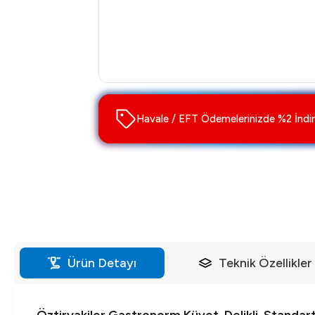
Havale / EFT Ödemelerinizde %2 İndir
Ürün Detayı
Teknik Özellikler