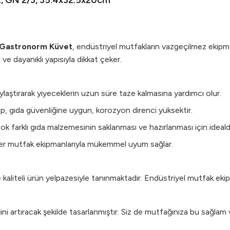
rt, GN 2/3, 35.4x32.5x20cm
Gastronorm Küvet
, endüstriyel mutfakların vazgeçilmez ekipm
 ve dayanıklı yapısıyla dikkat çeker.
ylaştırarak yiyeceklerin uzun süre taze kalmasına yardımcı olur.
p, gıda güvenliğine uygun, korozyon direnci yüksektir.
 farklı gıda malzemesinin saklanması ve hazırlanması için idealdi
er mutfak ekipmanlarıyla mükemmel uyum sağlar.
kaliteli ürün yelpazesiyle tanınmaktadır. Endüstriyel mutfak ekipm
ni artıracak şekilde tasarlanmıştır. Siz de mutfağınıza bu sağlam v