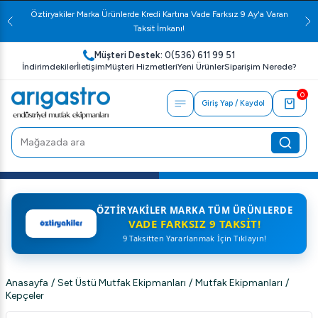
Öztiryakiler Marka Ürünlerde Kredi Kartına Vade Farksız 9 Ay'a Varan
Taksit İmkanı!
Müşteri Destek:
0(536) 611 99 51
İndirimdekiler
İletişim
Müşteri Hizmetleri
Yeni Ürünler
Siparişim Nerede?
0
Giriş Yap / Kaydol
ÖZTIRYAKILER MARKA TÜM ÜRÜNLERDE
VADE FARKSIZ 9 TAKSIT!
9 Taksitten Yararlanmak İçin Tıklayın!
Anasayfa
/
Set Üstü Mutfak Ekipmanları
/
Mutfak Ekipmanları
/
Kepçeler