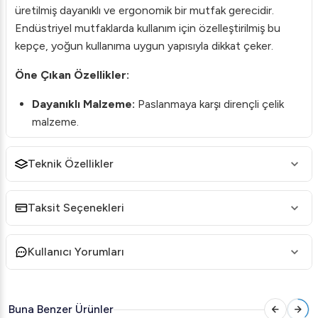
üretilmiş dayanıklı ve ergonomik bir mutfak gerecidir.
Endüstriyel mutfaklarda kullanım için özelleştirilmiş bu
kepçe, yoğun kullanıma uygun yapısıyla dikkat çeker.
Öne Çıkan Özellikler:
Dayanıklı Malzeme:
Paslanmaya karşı dirençli çelik
malzeme.
Ergonomik Tasarım:
Rahat kavrama sağlayan sap
yapısı.
Teknik Özellikler
Kolay Temizlik:
Pürüzsüz yüzeyi sayesinde kolayca
temizlenir.
Taksit Seçenekleri
Çeşitli Kullanım Alanları:
Çorbalar, soslar ve yemek
servisinde ideal kullanım.
Kullanıcı Yorumları
Profesyonel Uygunluk:
Restoranlar, otel mutfakları
ve catering hizmetleri için mükemmel tercih.
Buna Benzer Ürünler
Mutfak işlerinizde verimliliği artırmak ve dayanıklı bir ürünle