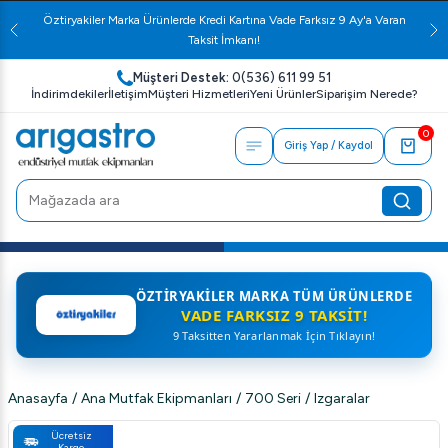
Öztiryakiler Marka Ürünlerde Kredi Kartına Vade Farksız 9 Ay'a Varan
Taksit İmkanı!
Müşteri Destek:
0(536) 611 99 51
İndirimdekiler
İletişim
Müşteri Hizmetleri
Yeni Ürünler
Siparişim Nerede?
0
Giriş Yap / Kaydol
ÖZTIRYAKILER MARKA TÜM ÜRÜNLERDE
VADE FARKSIZ 9 TAKSIT!
9 Taksitten Yararlanmak İçin Tıklayın!
Anasayfa
/
Ana Mutfak Ekipmanları
/
700 Seri
/
Izgaralar
Ücretsiz
Kargo