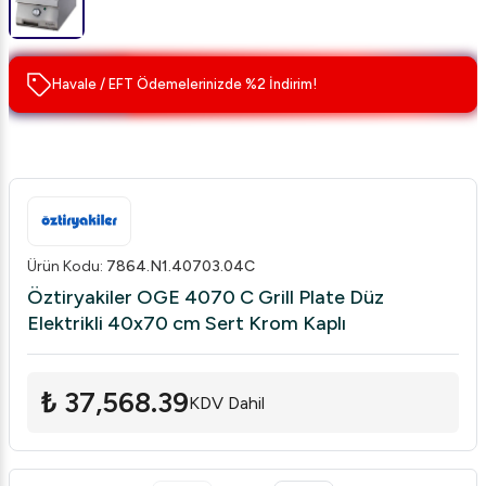
Havale / EFT Ödemelerinizde %2 İndirim!
Ürün Kodu
:
7864.N1.40703.04C
Öztiryakiler OGE 4070 C Grill Plate Düz
Elektrikli 40x70 cm Sert Krom Kaplı
₺ 37,568.39
KDV Dahil