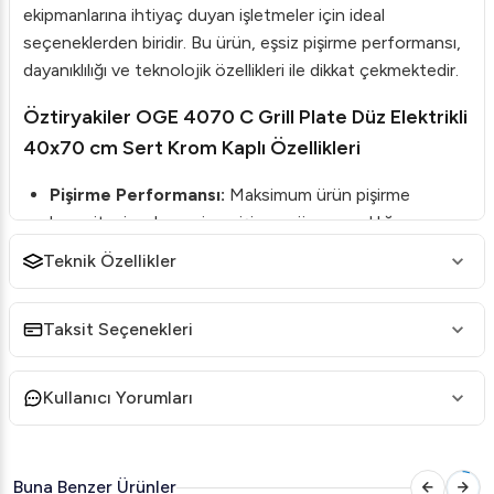
ekipmanlarına ihtiyaç duyan işletmeler için ideal
seçeneklerden biridir. Bu ürün, eşsiz pişirme performansı,
dayanıklılığı ve teknolojik özellikleri ile dikkat çekmektedir.
Öztiryakiler OGE 4070 C Grill Plate Düz Elektrikli
40x70 cm Sert Krom Kaplı Özellikleri
Pişirme Performansı:
Maksimum ürün pişirme
kapasitesi ve homojen pişirme yüzey sıcaklığı.
Malzeme Kalitesi:
15 mm kalınlığında satine çelik
Teknik Özellikler
pişirme yüzeyi; opsiyonel olarak sert krom kaplama.
Kolay Temizlik:
Sert krom kaplı yüzeyler sayesinde
Taksit Seçenekleri
temizlik kolaylığı ve maksimum hijyen.
Yağ Yönetimi:
1,5 litre hacmindeki yağ haznesine atık
Kullanıcı Yorumları
yağın kolayca tahliyesini sağlayan geniş yağ tahliye
deliği.
Güvenlik ve Kullanım Kolaylığı:
Paslanmaz çelikten
Buna Benzer Ürünler