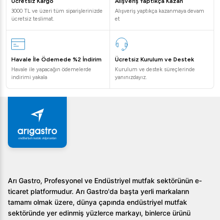
Ücretsiz Kargo
Alışveriş Yaptıkça Kazan
sağlamaktadır. Bunun yanı sıra hijyen standartlarına uygun
3000 TL ve üzeri tüm siparişlerinizde
Alışveriş yaptıkça kazanmaya devam
tasarımı, mutfakta güvenli ve etkili bir çalışma ortamı
ücretsiz teslimat.
et
sunar. Teknik özellikleri sayesinde mutfağınıza mükemmel
bir uyum gösterecek bu ürünü tercih ederek iş yükünüzü
hafifletebilirsiniz.
Havale İle Ödemede %2 İndirim
Ücretsiz Kurulum ve Destek
Havale ile yapacağın ödemelerde
Kurulum ve destek süreçlerinde
Sıkça Sorulan Sorular
indirimi yakala
yanınızdayız.
Bu grill plate'in malzeme kalitesi nasıl sağlanıyor?
Öztiryakiler OGE 4070 C Grill Plate, 15 mm kalınlığında
satine çelik pişirme yüzeyi ile üretilmiştir. Ayrıca, yüzeyi
opsiyonel olarak sert krom kaplama ile kaplanarak
çizilmeye karşı dayanıklı hale getirilmektedir.
Pişirme yüzey sıcaklığı ne aralıkta ayarlanabilir?
Arı Gastro, Profesyonel ve Endüstriyel mutfak sektörünün e-
ticaret platformudur. Arı Gastro'da başta yerli markaların
Ürün, termostat kontrolü ile pişirme yüzey sıcaklığını 50-
tamamı olmak üzere, dünya çapında endüstriyel mutfak
300 °C arasında rahatlıkla ayarlamanıza olanak tanır. Bu
sektöründe yer edinmiş yüzlerce markayı, binlerce ürünü
özellik farklı pişirme gereksinimlerine yanıt verir.