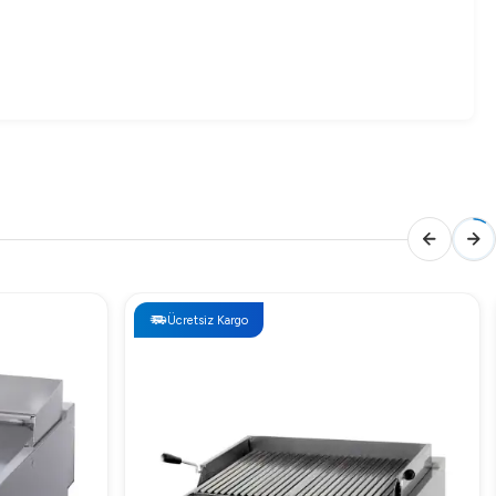
n fiyatı, piyasanın dinamiklerine göre değişiklik
Ücretsiz Kargo
yesinde enerji tasarrufu sağlarken, profesyonel
yen standartlarını korumanıza yardımcı olur. Ayrıca,