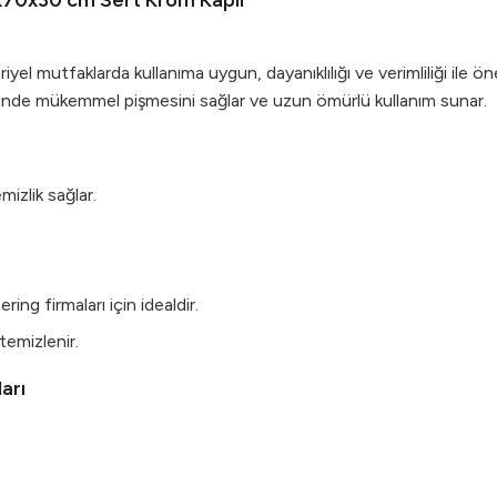
0x70x30 cm Sert Krom Kaplı
riyel mutfaklarda kullanıma uygun, dayanıklılığı ve verimliliği ile ö
eferinde mükemmel pişmesini sağlar ve uzun ömürlü kullanım sunar.
mizlik sağlar.
ing firmaları için idealdir.
temizlenir.
arı