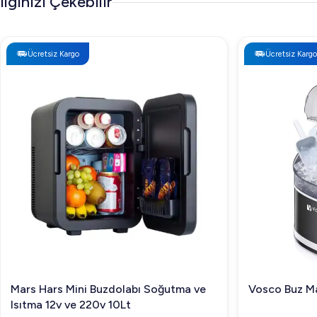
İlginizi Çekebilir
Ücretsiz Kargo
Ücretsiz Kargo
Mars Hars Mini Buzdolabı Soğutma ve
Vosco Buz Ma
Isıtma 12v ve 220v 10Lt