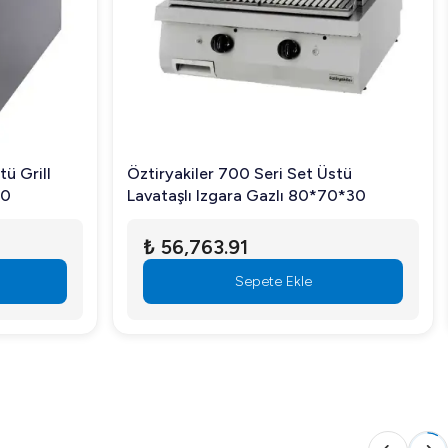
tü Grill
Öztiryakiler 700 Seri Set Üstü
30
Lavataşlı Izgara Gazlı 80*70*30
₺ 56,763.91
nlarınıza verimlilik katar. Sağlam yapısı ve etkili
Sepete Ekle
rabilir, işletmenize değer katabilirsiniz.