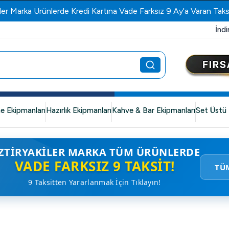
ler Marka Ürünlerde Kredi Kartına Vade Farksız 9 Ay'a Varan Taks
İndi
e Ekipmanları
Hazırlık Ekipmanları
Kahve & Bar Ekipmanları
Set Üstü 
ZTIRYAKILER MARKA TÜM ÜRÜNLERDE
VADE FARKSIZ 9 TAKSIT!
TÜ
9 Taksitten Yararlanmak İçin Tıklayın!