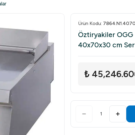
lar
Ürün Kodu
:
7864.N1.407
Öztiryakiler OGG 
40x70x30 cm Sert
₺ 45,246.60
1