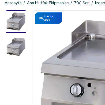
Anasayfa
/
Ana Mutfak Ekipmanları
/
700 Seri
/
Izgara
Ücretsiz
Kargo