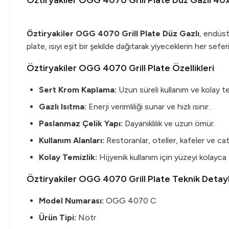
Öztiryakiler OGG 4070 Grill Plate Düz Gazlı 4
Öztiryakiler OGG 4070 Grill Plate Düz Gazlı
, endüst
plate, ısıyı eşit bir şekilde dağıtarak yiyeceklerin her s
Öztiryakiler OGG 4070 Grill Plate Özellikleri
Sert Krom Kaplama:
Uzun süreli kullanım ve kolay te
Gazlı Isıtma:
Enerji verimliliği sunar ve hızlı ısınır.
Paslanmaz Çelik Yapı:
Dayanıklılık ve uzun ömür.
Kullanım Alanları:
Restoranlar, oteller, kafeler ve cater
Kolay Temizlik:
Hijyenik kullanım için yüzeyi kolayca 
Öztiryakiler OGG 4070 Grill Plate Teknik Detayl
Model Numarası:
OGG 4070 C
Ürün Tipi:
Nötr