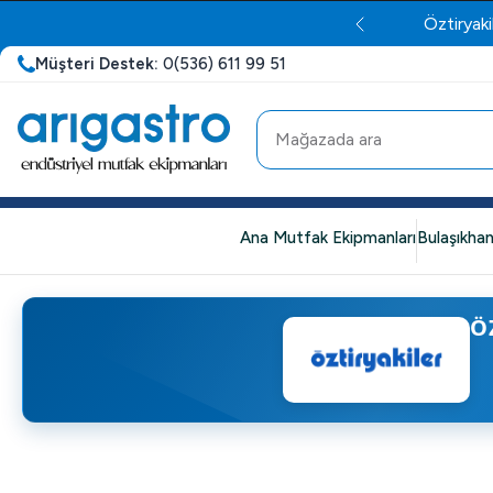
Öztiryaki
Müşteri Destek:
0(536) 611 99 51
Ana Mutfak Ekipmanları
Bulaşıkhan
Ö