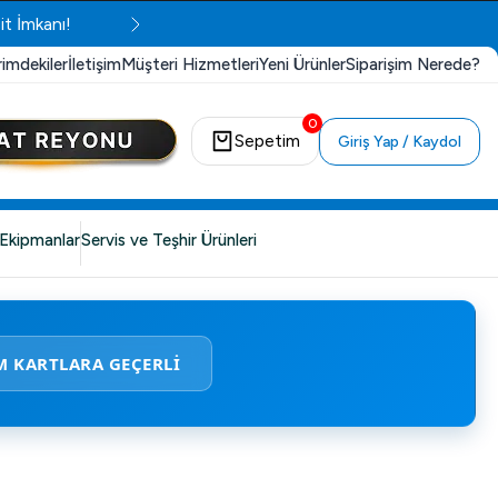
it İmkanı!
rimdekiler
İletişim
Müşteri Hizmetleri
Yeni Ürünler
Siparişim Nerede?
0
Sepetim
Giriş Yap / Kaydol
Ekipmanlar
Servis ve Teşhir Ürünleri
M KARTLARA GEÇERLİ