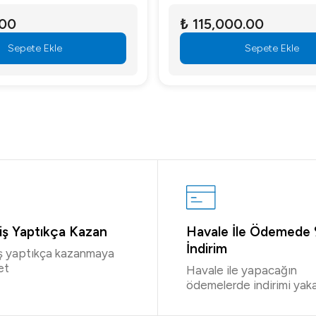
.00
₺ 115,000.00
Sepete Ekle
Sepete Ekle
riş Yaptıkça Kazan
Havale İle Ödemede
İndirim
iş yaptıkça kazanmaya
et
Havale ile yapacağın
ödemelerde indirimi yaka