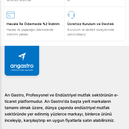
ücretsiz teslimat.
et
Tercih Edilmeli?
Öztiryakiler OSBA Asansörlü Saladbar, kullanım kolaylığı ve
Havale İle Ödemede %2 İndirim
Ücretsiz Kurulum ve Destek
estetik görünümü ile ön plana çıkıyor. Özellikle büyük
Havale ile yapacağın ödemelerde
Kurulum ve destek süreçlerinde
ölçekli yiyecek hizmeti sunan işletmeler için mükemmel bir
indirimi yakala
yanınızdayız.
seçimdir. Ahşap meşe rengi ile mutfağınıza şıklık katarken,
hareketli tekerlekli yapısı sayesinde kolayca taşınabilir.
Suya dayanıklı tasarımı ve aydınlatmalı üst kısmı, gece
saatlerinde bile işlevselliğini korur.
Sıkça Sorulan Sorular
1. Öztiryakiler OSBA Asansörlü Saladbar hangi
malzemeden üretilmiştir?
Arı Gastro, Profesyonel ve Endüstriyel mutfak sektörünün e-
ticaret platformudur. Arı Gastro'da başta yerli markaların
İç ve dış gövde paslanmaz çelik malzemeden üretilmiştir.
tamamı olmak üzere, dünya çapında endüstriyel mutfak
sektöründe yer edinmiş yüzlerce markayı, binlerce ürünü
2. Elektrik tüketimi nasıldır?
inceleyip, karşılaştırıp en uygun fiyatlarla satın alabilirsiniz.
Salad bar, 230 V ve 0,35 elektrik gücü ile çalışmaktadır.