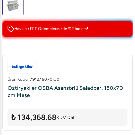
Havale / EFT Ödemelerinizde %2 İndirim!
Ürün Kodu
:
7912.15070.O0
Öztiryakiler OSBA Asansörlü Saladbar, 150x70
cm Meşe
₺ 134,368.68
KDV Dahil