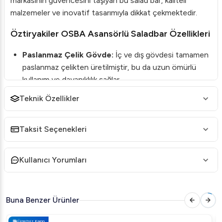
markasının güvencesini taşıyan bu salad bar, kaliteli
malzemeler ve inovatif tasarımıyla dikkat çekmektedir.
Öztiryakiler OSBA Asansörlü Saladbar Özellikleri
Paslanmaz Çelik Gövde:
İç ve dış gövdesi tamamen
paslanmaz çelikten üretilmiştir, bu da uzun ömürlü
kullanım ve dayanıklılık sağlar.
Monoblok Gövde:
35-38 kg/m3 yoğunlukta çevre
Teknik Özellikler
dostu poliüretan izolasyon ile enerji tasarrufu sağlanır.
Çalışma Derecesi:
+2/+7°C aralığında çalışma
Taksit Seçenekleri
sıcaklığı, yiyeceklerinizin taze kalmasını sağlar.
Fanlı ve Statik Soğutma:
Alt kısımda fanlı soğutmalı
Kullanıcı Yorumları
iki kapılı buzdolabı ve üst bölümde statik soğutmalı, 4
GN 1/1 kapasitelidir.
Dijital Termometre:
Termostat kontrollü ve dijital
Buna Benzer Ürünler
göstergeye sahiptir.
Ücretsiz Kargo