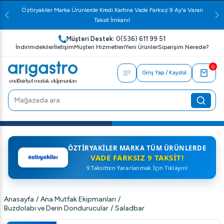
Öztiryakiler Marka Ürünlerde Kredi Kartına Vade Farksız 9 Ay'a Varan
Taksit İmkanı!
Müşteri Destek:
0(536) 611 99 51
İndirimdekiler
İletişim
Müşteri Hizmetleri
Yeni Ürünler
Siparişim Nerede?
0
Giriş Yap / Kaydol
ÖZTIRYAKILER MARKA TÜM ÜRÜNLERDE
VADE FARKSIZ 9 TAKSIT!
9 Taksitten Yararlanmak İçin Tıklayın!
Anasayfa
/
Ana Mutfak Ekipmanları
/
Buzdolabı ve Derin Dondurucular
/
Saladbar