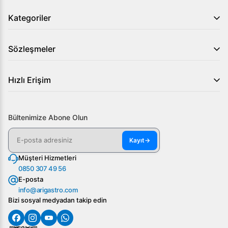
Kategoriler
3. Bu ürünü nerelerde kullanabilirim?
Restoranlar, otel mutfakları ve catering firmaları için
Sözleşmeler
idealdir.
Öztiryakiler OSBA Asansörlü Saladbar, 150x70 cm Meşe
Hızlı Erişim
ile mutfağınıza hem estetik hem de işlevsellik katın.
Detaylı bilgi ve sipariş için şimdi bizimle iletişime geçin!
Bültenimize Abone Olun
Kayıt
→
Müşteri Hizmetleri
0850 307 49 56
E-posta
info@arigastro.com
Bizi sosyal medyadan takip edin