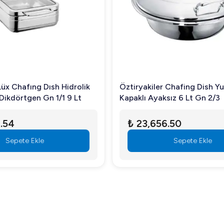
Lüx Chafıng Dısh Hidrolik
Öztiryakiler Chafing Dish Y
Dikdörtgen Gn 1/1 9 Lt
Kapaklı Ayaksız 6 Lt Gn 2/3
.54
₺ 23,656.50
Sepete Ekle
Sepete Ekle