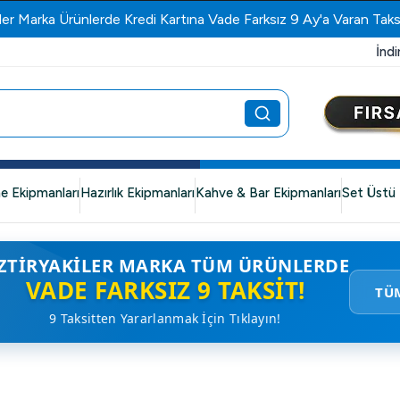
ler Marka Ürünlerde Kredi Kartına Vade Farksız 9 Ay'a Varan Taks
İndi
e Ekipmanları
Hazırlık Ekipmanları
Kahve & Bar Ekipmanları
Set Üstü 
ZTIRYAKILER MARKA TÜM ÜRÜNLERDE
VADE FARKSIZ 9 TAKSIT!
TÜ
9 Taksitten Yararlanmak İçin Tıklayın!