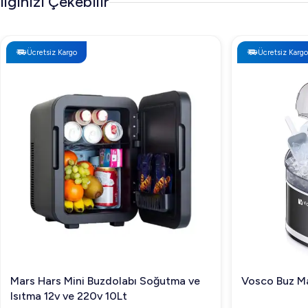
İlginizi Çekebilir
Ücretsiz Kargo
Ücretsiz Kargo
Mars Hars Mini Buzdolabı Soğutma ve
Vosco Buz Ma
Isıtma 12v ve 220v 10Lt