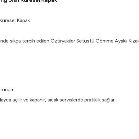
ing Dish Küresel Kapak
 Küresel Kapak
de sıkça tercih edilen Öztiryakiler Setüstü Gömme Ayaklı Kızaklı C
görünüm
yca açılır ve kapanır, sıcak servislerde pratiklik sağlar