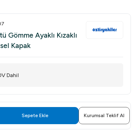
07
stü Gömme Ayaklı Kızaklı
sel Kapak
V Dahil
Sepete Ekle
Kurumsal Teklif Al