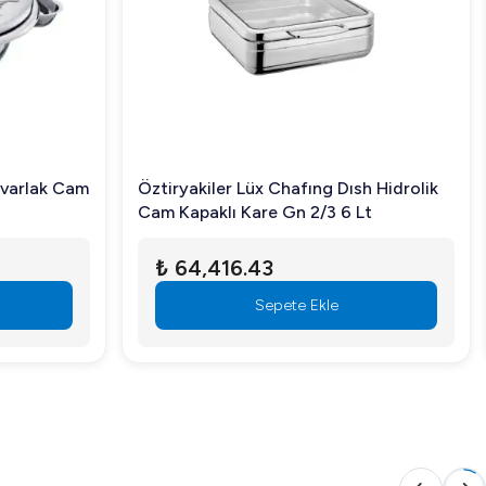
uvarlak Cam
Öztiryakiler Lüx Chafıng Dısh Hidrolik
Cam Kapaklı Kare Gn 2/3 6 Lt
₺ 64,416.43
Sepete Ekle