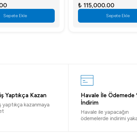
.00
₺ 115,000.00
Sepete Ekle
Sepete Ekle
riş Yaptıkça Kazan
Havale İle Ödemede
İndirim
iş yaptıkça kazanmaya
et
Havale ile yapacağın
ödemelerde indirimi yaka