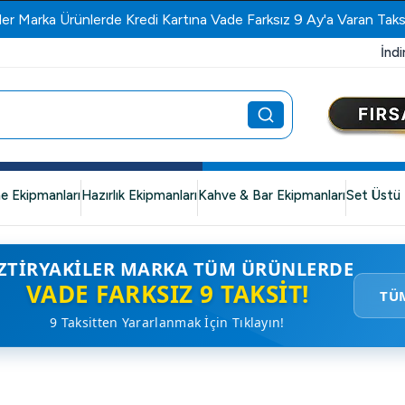
ler Marka Ürünlerde Kredi Kartına Vade Farksız 9 Ay'a Varan Taks
İndi
e Ekipmanları
Hazırlık Ekipmanları
Kahve & Bar Ekipmanları
Set Üstü 
ZTIRYAKILER MARKA TÜM ÜRÜNLERDE
VADE FARKSIZ 9 TAKSIT!
TÜ
9 Taksitten Yararlanmak İçin Tıklayın!