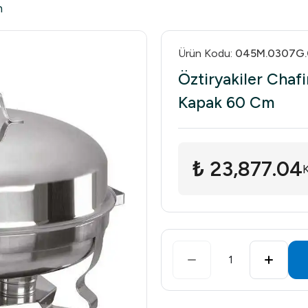
h
Ürün Kodu
:
045M.0307G.
Öztiryakiler Chaf
Kapak 60 Cm
₺ 23,877.04
1