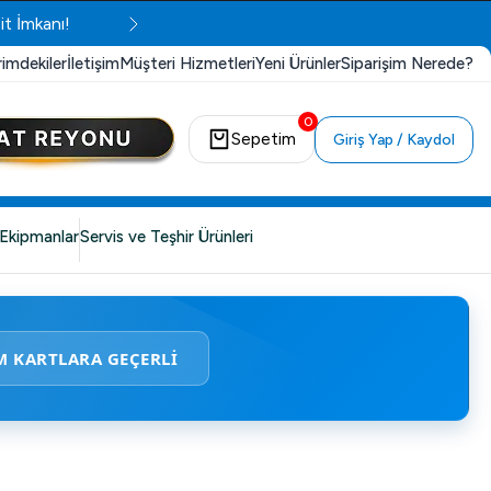
it İmkanı!
rimdekiler
İletişim
Müşteri Hizmetleri
Yeni Ürünler
Siparişim Nerede?
0
Sepetim
Giriş Yap / Kaydol
Ekipmanlar
Servis ve Teşhir Ürünleri
M KARTLARA GEÇERLİ