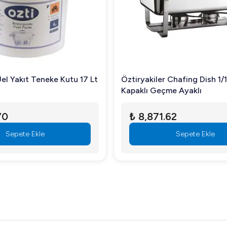
Jel Yakıt Teneke Kutu 17 Lt
Öztiryakiler Chafing Dish 1/
Kapaklı Geçme Ayaklı
70
₺ 8,871.62
Sepete Ekle
Sepete Ekle