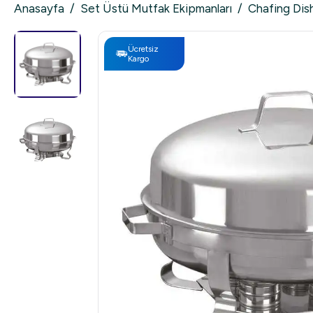
Anasayfa
/
Set Üstü Mutfak Ekipmanları
/
Chafing Dis
Ücretsiz
Kargo