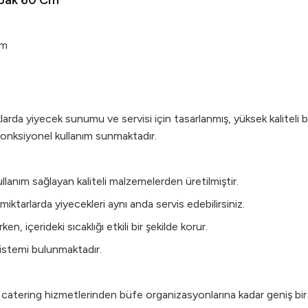
apak 60 Cm
Cm
da yiyecek sunumu ve servisi için tasarlanmış, yüksek kaliteli bi
 fonksiyonel kullanım sunmaktadır.
lanım sağlayan kaliteli malzemelerden üretilmiştir.
iktarlarda yiyecekleri aynı anda servis edebilirsiniz.
, içerideki sıcaklığı etkili bir şekilde korur.
sistemi bulunmaktadır.
e, catering hizmetlerinden büfe organizasyonlarına kadar geniş b