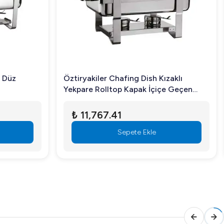
1 Düz
Öztiryakiler Chafing Dish Kızaklı
Yekpare Rolltop Kapak İçiçe Geçen
Ayak
₺ 11,767.41
Sepete Ekle