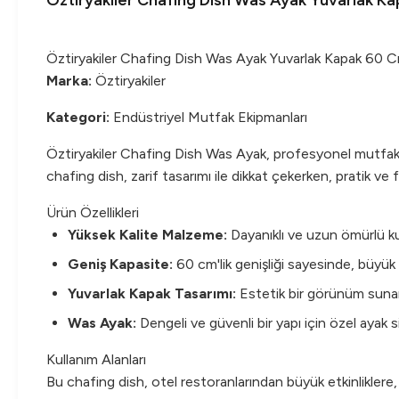
Öztiryakiler Chafing Dish Was Ayak Yuvarlak K
Öztiryakiler Chafing Dish Was Ayak Yuvarlak Kapak 60 
Marka:
Öztiryakiler
Kategori:
Endüstriyel Mutfak Ekipmanları
Öztiryakiler Chafing Dish Was Ayak, profesyonel mutfaklar
chafing dish, zarif tasarımı ile dikkat çekerken, pratik ve
Ürün Özellikleri
Yüksek Kalite Malzeme:
Dayanıklı ve uzun ömürlü kul
Geniş Kapasite:
60 cm'lik genişliği sayesinde, büyük m
Yuvarlak Kapak Tasarımı:
Estetik bir görünüm sunarken
Was Ayak:
Dengeli ve güvenli bir yapı için özel ayak 
Kullanım Alanları
Bu chafing dish, otel restoranlarından büyük etkinlikler