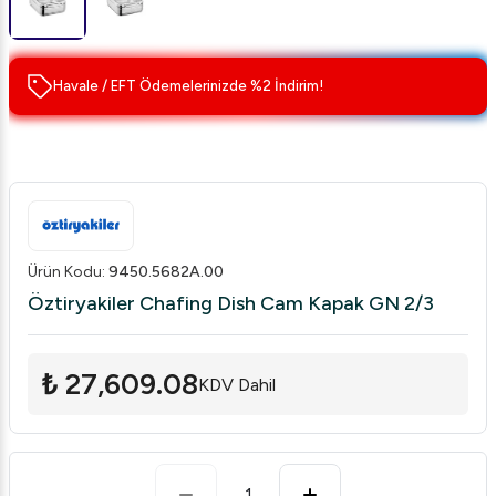
Havale / EFT Ödemelerinizde %2 İndirim!
Ürün Kodu
:
9450.5682A.00
Öztiryakiler Chafing Dish Cam Kapak GN 2/3
₺ 27,609.08
KDV Dahil
1