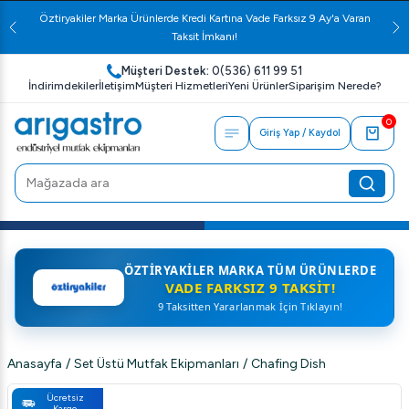
Öztiryakiler Marka Ürünlerde Kredi Kartına Vade Farksız 9 Ay'a Varan
Taksit İmkanı!
Müşteri Destek:
0(536) 611 99 51
İndirimdekiler
İletişim
Müşteri Hizmetleri
Yeni Ürünler
Siparişim Nerede?
0
Giriş Yap / Kaydol
ÖZTIRYAKILER MARKA TÜM ÜRÜNLERDE
VADE FARKSIZ 9 TAKSIT!
9 Taksitten Yararlanmak İçin Tıklayın!
Anasayfa
/
Set Üstü Mutfak Ekipmanları
/
Chafing Dish
Ücretsiz
Kargo