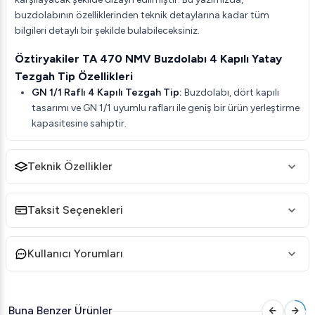
buzdolabının özelliklerinden teknik detaylarına kadar tüm
bilgileri detaylı bir şekilde bulabileceksiniz.
Öztiryakiler TA 470 NMV Buzdolabı 4 Kapılı Yatay
Tezgah Tip Özellikleri
GN 1/1 Raflı 4 Kapılı Tezgah Tip:
Buzdolabı, dört kapılı
tasarımı ve GN 1/1 uyumlu rafları ile geniş bir ürün yerleştirme
kapasitesine sahiptir.
HACCP Dijital Kontrol Paneli:
Sıcaklık ve soğutma
kontrolünü kolay ve hassas bir şekilde yönetmenizi sağlar.
Teknik Özellikler
430 Kalite Paslanmaz Çelik:
Dayanıklılığı artırılmış, uzun
ömürlü paslanmaz çelik dış yüzey.
Taksit Seçenekleri
Optimum Hava Dağılımı:
Özel tasarım hava kanalı ile dolap
içi hava sirkülasyonu optimize edilmiştir.
Kullanıcı Yorumları
Maksimum Hijyen ve Kolay Temizlik:
Yuvarlatılmış köşeleri
ve temizlik ihtiyacı olmayan özel tel kondenser sayesinde
kolayca temizlenir.
Yüksek Verimli Soğutma:
Mono-block soğutma sistemi ile
Buna Benzer Ürünler