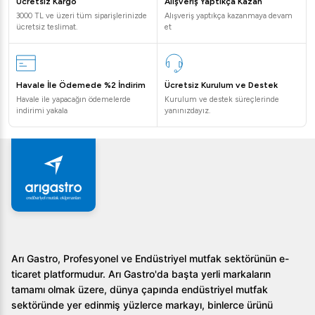
dayanıklılığı kullanıcılar için önemli artılar sağlarken, HACCP
Ücretsiz Kargo
Alışveriş Yaptıkça Kazan
3000 TL ve üzeri tüm siparişlerinizde
Alışveriş yaptıkça kazanmaya devam
uyumlu dijital kontrol paneli ile güvenilir bir kontrol imkanı sunar.
ücretsiz teslimat.
et
Sıkça Sorulan Sorular
Bu buzdolabı hangi enerji sınıfına sahiptir?
Havale İle Ödemede %2 İndirim
Ücretsiz Kurulum ve Destek
Öztiryakiler TA 470 NMV buzdolabı, düşük enerji
Havale ile yapacağın ödemelerde
Kurulum ve destek süreçlerinde
tüketimi ile bilinen çevre dostu bir üründür.
indirimi yakala
yanınızdayız.
Kurulum hizmeti sağlıyor musunuz?
Evet, profesyonel kurulum hizmeti ile ürünün en iyi
şekilde kullanılmasını sağlıyoruz.
Buzdolabı hangi kapasitelerde mevcuttur?
Bu model, 625 litrelik geniş bir iç hacme sahiptir.
Profesyonel mutfaklarınız için yüksek verimli bir soğutma
çözümü arıyorsanız, Öztiryakiler TA 470 NMV Buzdolabı 4
Arı Gastro, Profesyonel ve Endüstriyel mutfak sektörünün e-
Kapılı Yatay Tezgah Tip tam size göre. Daha fazla bilgi almak ve
ticaret platformudur. Arı Gastro'da başta yerli markaların
bu ürünün avantajlarından yararlanmak için bizimle iletişime
tamamı olmak üzere, dünya çapında endüstriyel mutfak
geçin!
sektöründe yer edinmiş yüzlerce markayı, binlerce ürünü