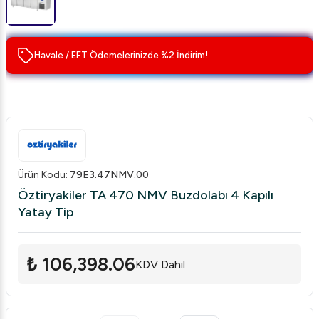
Havale / EFT Ödemelerinizde %2 İndirim!
Ürün Kodu
:
79E3.47NMV.00
Öztiryakiler TA 470 NMV Buzdolabı 4 Kapılı
Yatay Tip
₺ 106,398.06
KDV Dahil