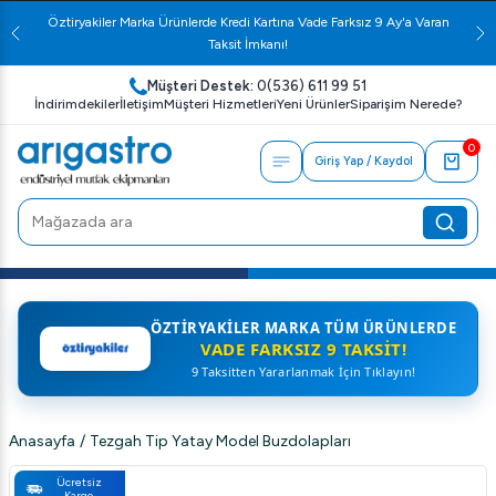
Öztiryakiler Marka Ürünlerde Kredi Kartına Vade Farksız 9 Ay'a Varan
Taksit İmkanı!
Müşteri Destek:
0(536) 611 99 51
İndirimdekiler
İletişim
Müşteri Hizmetleri
Yeni Ürünler
Siparişim Nerede?
0
Giriş Yap / Kaydol
ÖZTIRYAKILER MARKA TÜM ÜRÜNLERDE
VADE FARKSIZ 9 TAKSIT!
9 Taksitten Yararlanmak İçin Tıklayın!
Anasayfa
/
Tezgah Tip Yatay Model Buzdolapları
Ücretsiz
Kargo