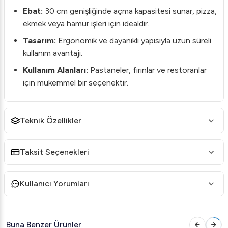
Ebat:
30 cm genişliğinde açma kapasitesi sunar, pizza,
ekmek veya hamur işleri için idealdir.
Tasarım:
Ergonomik ve dayanıklı yapısıyla uzun süreli
kullanım avantajı.
Kullanım Alanları:
Pastaneler, fırınlar ve restoranlar
için mükemmel bir seçenektir.
Neden Viber VHE.HAP.30Y?
Viber markası, endüstriyel mutfak ekipmanlarında güvenilir
Teknik Özellikler
bir seçenektir. VHE.HAP.30Y modeli, profesyonel
mutfakların iş yükünü hafifletirken, yüksek performansıyla
Taksit Seçenekleri
zamandan ve maliyetten tasarruf etmenizi sağlar.
Avantajlar:
Kullanıcı Yorumları
Kolay Kullanım:
Basit kontrol paneli ve kullanıcı dostu
tasarımı ile herkes tarafından rahatça kullanılabilir.
Dayanıklılık:
Yüksek kaliteli materyallerden üretilmiş
Buna Benzer Ürünler