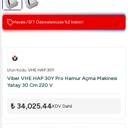
Havale / EFT Ödemelerinizde %2 İndirim!
Ürün Kodu
:
VHE.HAP.30Y
Viber VHE.HAP.30Y Pro Hamur Açma Makinesi
Yatay 30 Cm 220 V
₺ 34,025.44
KDV Dahil