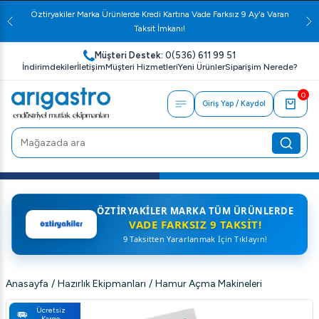
Öztiryakiler Marka Ürünlerde Kredi Kartına Vade Farksız 9 Ay'a Varan
Taksit İmkanı!
Müşteri Destek:
0(536) 611 99 51
İndirimdekiler
İletişim
Müşteri Hizmetleri
Yeni Ürünler
Siparişim Nerede?
0
Giriş Yap / Kaydol
ÖZTIRYAKILER MARKA TÜM ÜRÜNLERDE
VADE FARKSIZ 9 TAKSIT!
9 Taksitten Yararlanmak İçin Tıklayın!
Anasayfa
/
Hazırlık Ekipmanları
/
Hamur Açma Makineleri
Ücretsiz
Kargo