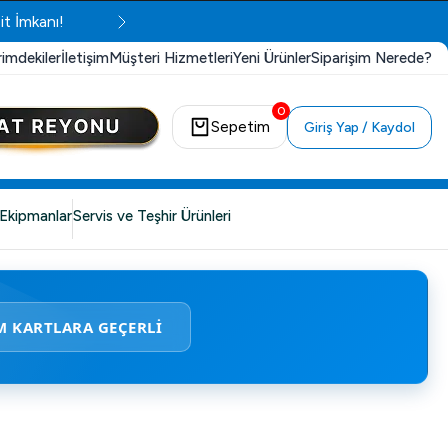
it İmkanı!
rimdekiler
İletişim
Müşteri Hizmetleri
Yeni Ürünler
Siparişim Nerede?
0
Sepetim
Giriş Yap / Kaydol
Ekipmanlar
Servis ve Teşhir Ürünleri
M KARTLARA GEÇERLİ