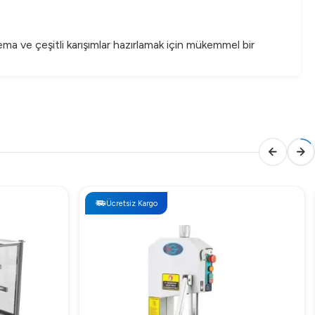
rema ve çeşitli karışımlar hazırlamak için mükemmel bir
 Şimdi satın alın ve mutfağınıza profesyonel bir
Ücretsiz Kargo