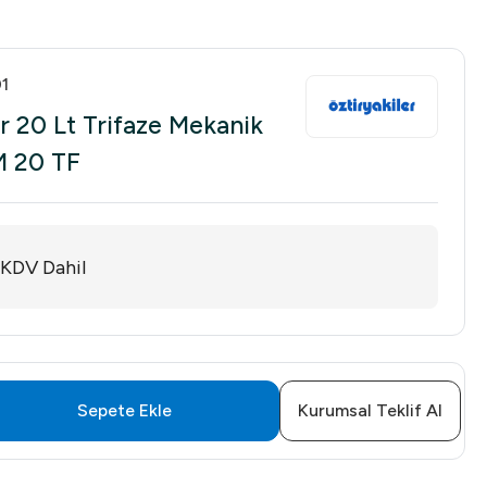
1
er 20 Lt Trifaze Mekanik
M 20 TF
KDV Dahil
Sepete Ekle
Kurumsal Teklif Al