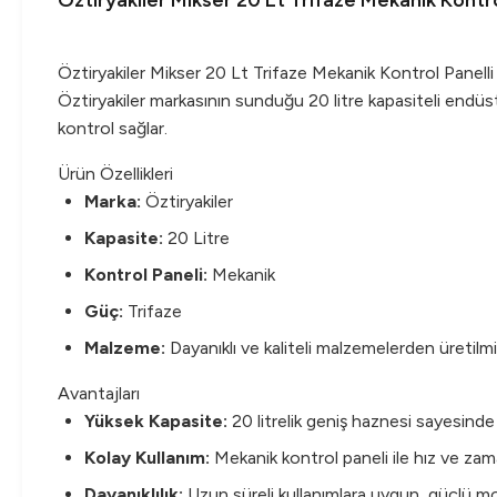
Öztiryakiler Mikser 20 Lt Trifaze Mekanik Kontr
Öztiryakiler Mikser 20 Lt Trifaze Mekanik Kontrol Panel
Öztiryakiler markasının sunduğu 20 litre kapasiteli endüst
kontrol sağlar.
Ürün Özellikleri
Marka:
Öztiryakiler
Kapasite:
20 Litre
Kontrol Paneli:
Mekanik
Güç:
Trifaze
Malzeme:
Dayanıklı ve kaliteli malzemelerden üretilmiş
Avantajları
Yüksek Kapasite:
20 litrelik geniş haznesi sayesinde
Kolay Kullanım:
Mekanik kontrol paneli ile hız ve zam
Dayanıklılık:
Uzun süreli kullanımlara uygun, güçlü mot