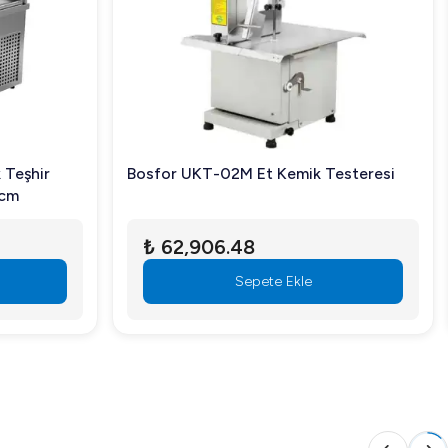
 Teşhir
Bosfor UKT-02M Et Kemik Testeresi
 cm
₺ 62,906.48
Sepete Ekle