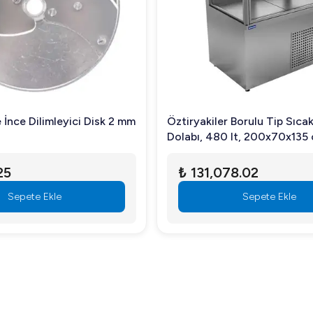
İnce Dilimleyici Disk 2 mm
Öztiryakiler Borulu Tip Sıcak
Dolabı, 480 lt, 200x70x135
25
₺ 131,078.02
Sepete Ekle
Sepete Ekle