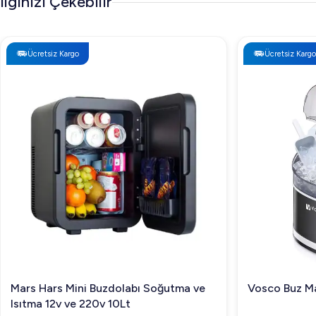
İlginizi Çekebilir
Ücretsiz Kargo
Ücretsiz Kargo
Mars Hars Mini Buzdolabı Soğutma ve
Vosco Buz Ma
Isıtma 12v ve 220v 10Lt