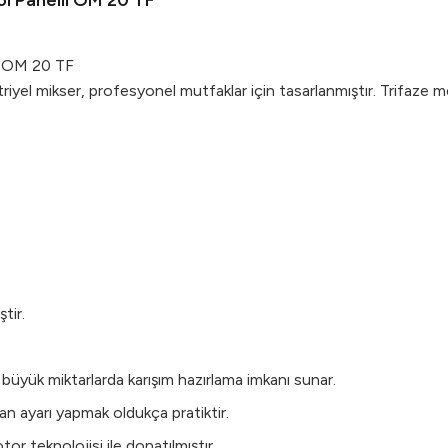
ol Panelli OM 20 TF
li OM 20 TF
riyel mikser, profesyonel mutfaklar için tasarlanmıştır. Trifaze me
tir.
 büyük miktarlarda karışım hazırlama imkanı sunar.
an ayarı yapmak oldukça pratiktir.
or teknolojisi ile donatılmıştır.