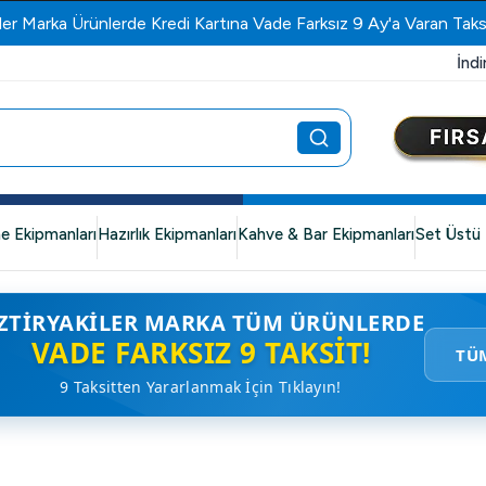
ler Marka Ürünlerde Kredi Kartına Vade Farksız 9 Ay'a Varan Taks
İndi
e Ekipmanları
Hazırlık Ekipmanları
Kahve & Bar Ekipmanları
Set Üstü 
ZTIRYAKILER MARKA TÜM ÜRÜNLERDE
VADE FARKSIZ 9 TAKSIT!
TÜ
9 Taksitten Yararlanmak İçin Tıklayın!