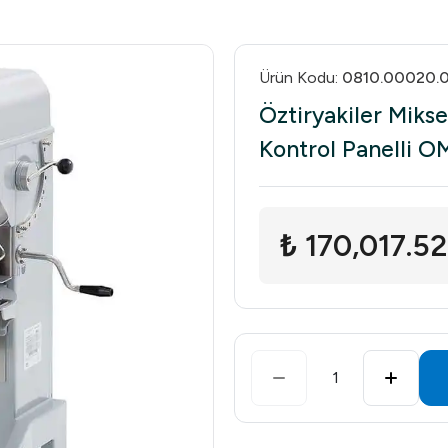
Ürün Kodu
:
0810.00020.0
Öztiryakiler Miks
Kontrol Panelli O
₺ 170,017.52
1