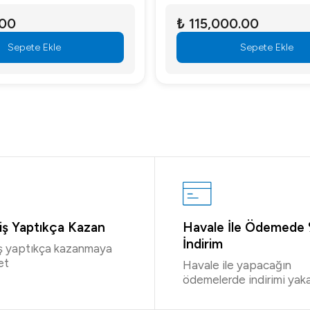
.00
₺ 115,000.00
Sepete Ekle
Sepete Ekle
riş Yaptıkça Kazan
Havale İle Ödemede
İndirim
iş yaptıkça kazanmaya
et
Havale ile yapacağın
ödemelerde indirimi yaka