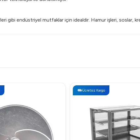
ri gibi endüstriyel mutfaklar için idealdir. Hamur işleri, soslar, k
ksek verim ve güvenilir performans sağlamak için tasarlanmıştır.
Ücretsiz Kargo