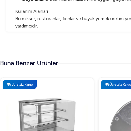
Kullanım Alanları
Bu mikser, restoranlar, fırınlar ve büyük yemek üretim yerle
yardımcıdır.
Öztiryakiler OM 20 TF mikser, profesyonel mutfaklarda yü
dokunuş ekleyin!
Buna Benzer Ürünler
Ücretsiz Kargo
Ücretsiz Kargo