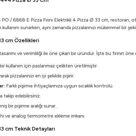
li 4+4 Pizza Ø 33 Cm
O / 6868 E Pizza Fırını Elektrikli 4 Pizza Ø 33 cm, restoran, ote
kullanım sunarken, aynı zamanda pizzalarınızı mükemmel bir şekild
33 cm Özellikleri
rımı ve verimliliği ile öne çıkan bir üründür. İşte bu fırının öne çı
r kullanım için paslanmaz çelikten üretilmiştir.
k pizzalarınızı en iyi şekilde pişirir.
ar:
Farklı pişirme ihtiyaçlarınıza uygun sıcaklık kontrolü.
 takip edebilirsiniz.
iş bir pişirme aralığı sunar.
ahı ve analog termometre ekleme imkanı.
 33 cm Teknik Detayları