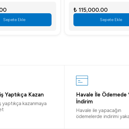
.00
₺ 115,000.00
Sepete Ekle
Sepete Ekle
riş Yaptıkça Kazan
Havale İle Ödemede
İndirim
iş yaptıkça kazanmaya
et
Havale ile yapacağın
ödemelerde indirimi yaka