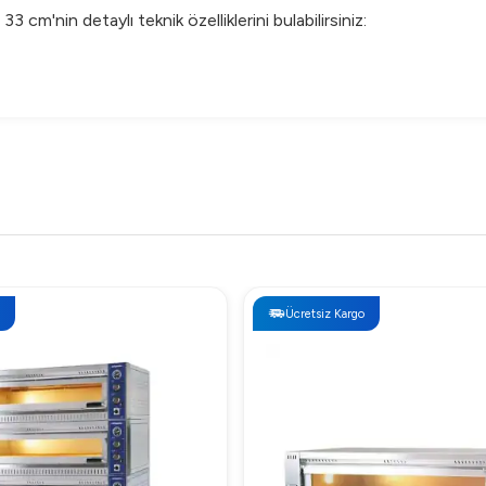
 cm'nin detaylı teknik özelliklerini bulabilirsiniz:
33 cm Fiyatı
Ücretsiz Kargo
ygun fiyatlarla birleştirerek yatırımınıza değer katıyor. Fiyat bilgi
ilirsiniz.
Ø 33 cm Neden Tercih Edilmeli?
ndüstriyel mutfakların yüksek beklentilerini karşılamak üzere tasa