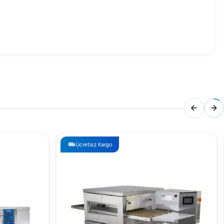
Ücretsiz Kargo
si için firmamızla iletişime geçebilir, detaylı bilgi ve
rlanmıştır. İşte bu ürünü tercih etmeniz için bazı