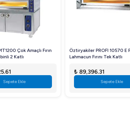
yıllar sorunsuz kullanım.
eri memnuniyeti sağlar.
leri düşürür.
 MT1200 Çok Amaçlı Fırın
Öztiryakiler PROFI 10570 E 
etir?
nli 2 Katlı
Lahmacun Fırını Tek Katlı
ğine katkı sağlar.
5.61
₺ 89,396.31
Sepete Ekle
Sepete Ekle
dadır.
r mı?
izden de faydalanabilirsiniz.
6868 E Pizza Fırını Elektrikli 4 Pizza Ø 33 cm'yi tercih edebilirsi