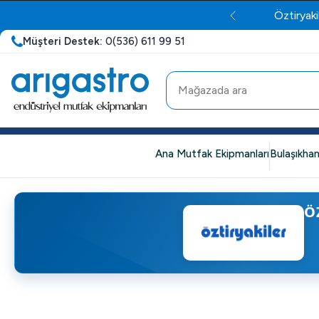
Öztiryaki
Müşteri Destek:
0(536) 611 99 51
Ana Mutfak Ekipmanları
Bulaşıkhan
Ö