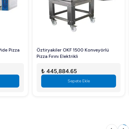
Pide Pizza
Öztiryakiler OKF 1500 Konveyörlü
Pizza Fırını Elektrikli
₺ 445,884.65
Sepete Ekle
niz. Detaylı bilgi almak ve siparişinizi oluşturmak için