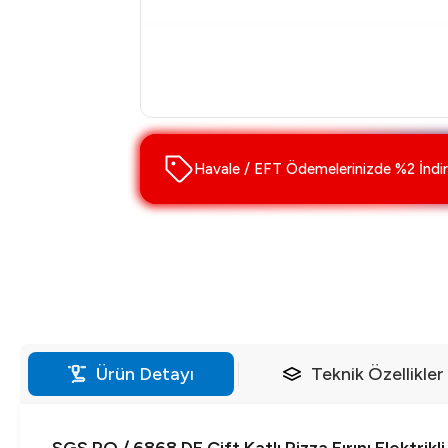
Havale / EFT Ödemelerinizde %2 İndir
Ürün Detayı
Teknik Özellikler