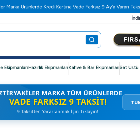
ler Marka Ürünlerde Kredi Kartına Vade Farksız 9 Ay'a Varan Taks
İndi
e Ekipmanları
Hazırlık Ekipmanları
Kahve & Bar Ekipmanları
Set Üstü 
ZTIRYAKILER MARKA TÜM ÜRÜNLERDE
VADE FARKSIZ 9 TAKSIT!
TÜ
9 Taksitten Yararlanmak İçin Tıklayın!