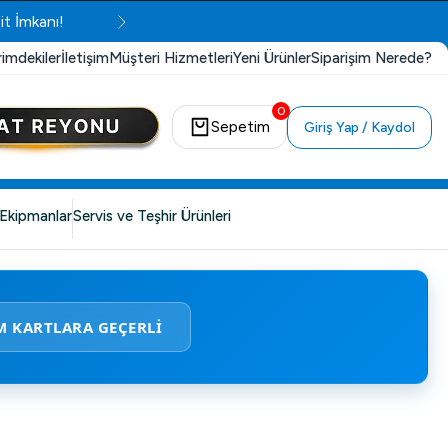
it İmkanı!
rimdekiler
İletişim
Müşteri Hizmetleri
Yeni Ürünler
Siparişim Nerede?
0
Sepetim
Giriş Yap / Kaydol
Ekipmanlar
Servis ve Teşhir Ürünleri
M KARTLARA GEÇERLİ