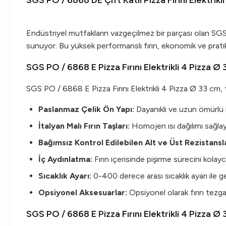
SGS PO / 6868 DE Çift Katlı Pizza Fırını Elektrik
Endüstriyel mutfakların vazgeçilmez bir parçası olan SGS P
sunuyor. Bu yüksek performanslı fırın, ekonomik ve pratik 
SGS PO / 6868 E Pizza Fırını Elektrikli 4 Pizza Ø 
SGS PO / 6868 E Pizza Fırını Elektrikli 4 Pizza Ø 33 cm, tasa
Paslanmaz Çelik Ön Yapı:
Dayanıklı ve uzun ömürlü bi
İtalyan Malı Fırın Taşları:
Homojen ısı dağılımı sağlayara
Bağımsız Kontrol Edilebilen Alt ve Üst Rezistansl
İç Aydınlatma:
Fırın içerisinde pişirme sürecini kolayca
Sıcaklık Ayarı:
0-400 derece arası sıcaklık ayarı ile gen
Opsiyonel Aksesuarlar:
Opsiyonel olarak fırın tezg
SGS PO / 6868 E Pizza Fırını Elektrikli 4 Pizza Ø