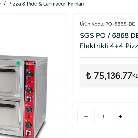
r
/
Pizza & Pide & Lahmacun Fırınları
Ürün Kodu
:
PO-6868-DE
SGS PO / 6868 DE Ç
Elektrikli 4+4 Pi
₺ 75,136.77
KD
1