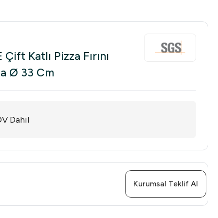
ift Katlı Pizza Fırını
zza Ø 33 Cm
V Dahil
Kurumsal Teklif Al