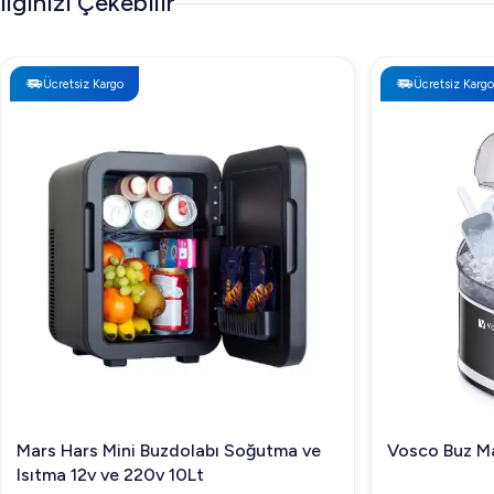
İlginizi Çekebilir
sitemizi ziyaret edin veya müşteri hizmetlerimizle iletişi
Ücretsiz Kargo
Ücretsiz Kargo
Mars Hars Mini Buzdolabı Soğutma ve
Vosco Buz Ma
Isıtma 12v ve 220v 10Lt